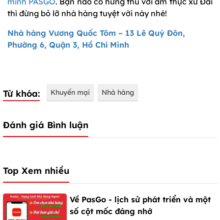
minh PASGO
. Bạn nào có hứng thú với ẩm thực xứ Đài
thì đừng bỏ lỡ nhà hàng tuyệt vời này nhé!
Nhà hàng Vương Quốc Tôm – 13 Lê Quý Đôn,
Phường 6, Quận 3, Hồ Chí Minh
Từ khóa:
Khuyến mại
Nhà hàng
Đánh giá Bình luận
Top Xem nhiều
Về PasGo - lịch sử phát triển và một
số cột mốc đáng nhớ