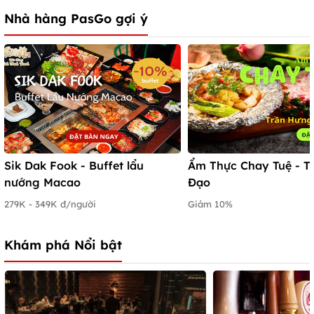
Nhà hàng PasGo gợi ý
Sik Dak Fook - Buffet lẩu
Ẩm Thực Chay Tuệ - T
nướng Macao
Đạo
279K - 349K đ/người
Giảm 10%
Khám phá Nổi bật