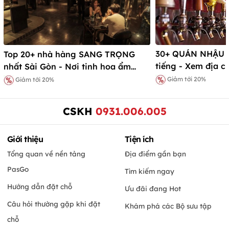
30+ QUÁN NHẬU S
Top 20+ nhà hàng SANG TRỌNG
tiếng - Xem địa c
nhất Sài Gòn - Nơi tinh hoa ẩm
nhất
thực hội tụ!
Giảm tới 20%
Giảm tới 20%
CSKH
0931.006.005
Giới thiệu
Tiện ích
Tổng quan về nền tảng
Địa điểm gần bạn
PasGo
Tìm kiếm ngay
Hướng dẫn đặt chỗ
Ưu đãi đang Hot
Câu hỏi thường gặp khi đặt
Khám phá các Bộ sưu tập
chỗ