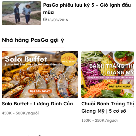
PasGo phiêu lưu ký 3 – Gió lạnh đầu
mùa
18/08/2016
Nhà hàng PasGo gợi ý
Sala Buffet - Lương Định Của
Chuỗi Bánh Tráng Thị
Giang Mỹ | 5 cơ sở
450K - 500K/người
150K - 250K/người