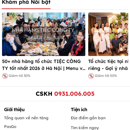
Khám phá Nổi bật
50+ nhà hàng tổ chức TIỆC CÔNG
Tổ chức tiệc tại 
TY tốt nhất 2026 ở Hà Nội | Menu và
riêng - Gợi ý nhà
Ưu đãi
Giảm tới 30%
Giảm tới 50%
CSKH
0931.006.005
Giới thiệu
Tiện ích
Tổng quan về nền tảng
Địa điểm gần bạn
PasGo
Tìm kiếm ngay