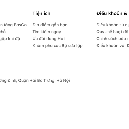
Tiện ích
Điều khoản & 
ền tảng PasGo
Địa điểm gần bạn
Điều khoản sử d
chỗ
Tìm kiếm ngay
Quy chế hoạt đ
gặp khi đặt
Ưu đãi đang Hot
Chính sách bảo 
Khám phá các Bộ sưu tập
Điều khoản với Đ
ương Định, Quận Hai Bà Trưng, Hà Nội