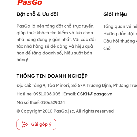
Đặt chỗ & Ưu đãi
Giới thiệu
PasGo là nền tảng đặt chỗ trực tuyến,
Tổng quan về n
giúp thực khách tìm kiếm và lựa chọn
Hướng dẫn đặt 
nhà hàng đúng ý gần nhất. Với các đối
Câu hỏi thường 
tác nhà hàng sẽ dễ dàng và hiệu quả
chỗ
hơn để tăng doanh số, hiệu suất bán
hàng!
THÔNG TIN DOANH NGHIỆP
Địa chỉ: Tầng 9, Tòa Minori, Số 67A Trương Định, Phường Tr
Hotline: 0931.006.005 | Email:
CSKH@pasgo.vn
Mã số thuế: 0106329034
© Copyright 2010 PasGo.jsc, All rights reserved
Gửi góp ý