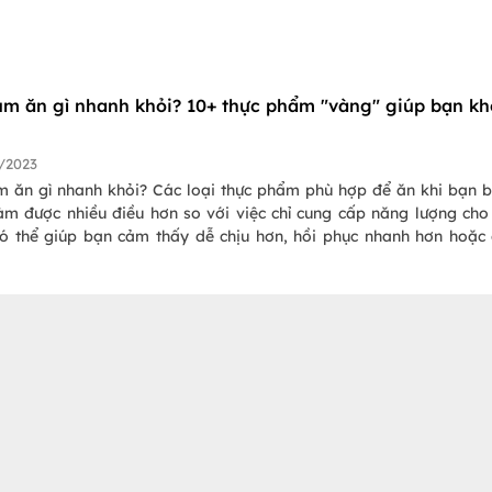
m ăn gì nhanh khỏi? 10+ thực phẩm "vàng" giúp bạn kh
/2023
 ăn gì nhanh khỏi? Các loại thực phẩm phù hợp để ăn khi bạn 
làm được nhiều điều hơn so với việc chỉ cung cấp năng lượng cho
ó thể giúp bạn cảm thấy dễ chịu hơn, hồi phục nhanh hơn hoặc
ước cho bạn. Điều quan trọng là bạn cần biết chính xác mình nên 
m là tốt nhất.