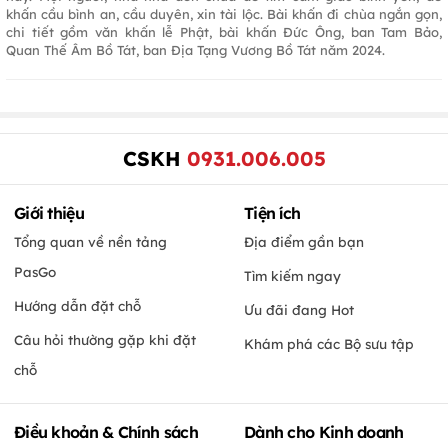
khấn cầu bình an, cầu duyên, xin tài lộc. Bài khấn đi chùa ngắn gọn,
chi tiết gồm văn khấn lễ Phật, bài khấn Đức Ông, ban Tam Bảo,
Quan Thế Âm Bồ Tát, ban Địa Tạng Vương Bồ Tát năm 2024.
CSKH
0931.006.005
Giới thiệu
Tiện ích
Tổng quan về nền tảng
Địa điểm gần bạn
PasGo
Tìm kiếm ngay
Hướng dẫn đặt chỗ
Ưu đãi đang Hot
Câu hỏi thường gặp khi đặt
Khám phá các Bộ sưu tập
chỗ
Điều khoản & Chính sách
Dành cho Kinh doanh