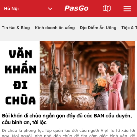
Tin tức & Blog
Kinh doanh ăn uống
Địa Điểm Ăn Uống
Tiệc & 
Bài khấn đi chùa ngắn gọn đầy đủ các BAN cầu duyên,
cầu bình an, tài lộc
Đi chùa là phong tục tập quán lâu đời của người Việt ta từ xưa tới
nay. Mọi người, nhà nhà đến chùa để tìm cảm giác bình yên, để