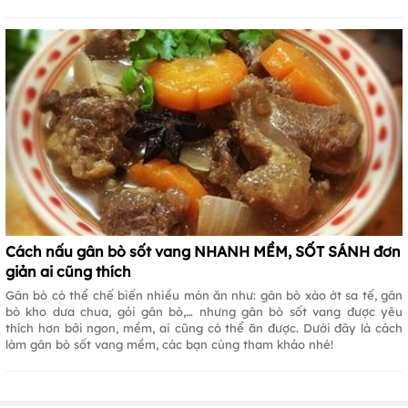
Cách nấu gân bò sốt vang NHANH MỀM, SỐT SÁNH đơn
giản ai cũng thích
Gân bò có thể chế biến nhiều món ăn như: gân bò xào ớt sa tế, gân
bò kho dưa chua, gỏi gân bò,… nhưng gân bò sốt vang được yêu
thích hơn bởi ngon, mềm, ai cũng có thể ăn được. Dưới đây là cách
làm gân bò sốt vang mềm, các bạn cùng tham khảo nhé!