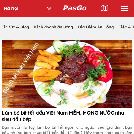
Tin tức & Blog
Kinh doanh ăn uống
Địa Điểm Ăn Uống
Tiệc & 
Làm bò bít tết kiểu Việt Nam MỀM, MỌNG NƯỚC như
siêu đầu bếp
Bạn muốn tự tay làm bò bít tết ngon cho người yêu, gia đình, bạn
bè… nhưng bạn chưa biết bắt đầu từ đâu? Hãy tham khảo cách làm