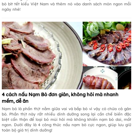
bò bít tết kiểu Việt Nam và thêm nó vào danh sách món ngon mỗi
ngày nhé!
4 cách nấu Nạm Bò đơn giản, không hôi mà nhanh
mềm, dễ ăn
Nạm bò là phần thịt nằm giữa vai và bắp bò vì vậy có chứa cả gân
bò. Phần thịt này rất nhiều dinh dưỡng song lại cần chế biến đặc
biệt cẩn thận để loại bỏ mùi hôi mà không khiến nạm bò dai, mất
ngon. Dưới đây là 4 công thức nấu nạm bò cực ngon, giúp lưu giữ
toàn bộ giá trị dinh dưỡng!