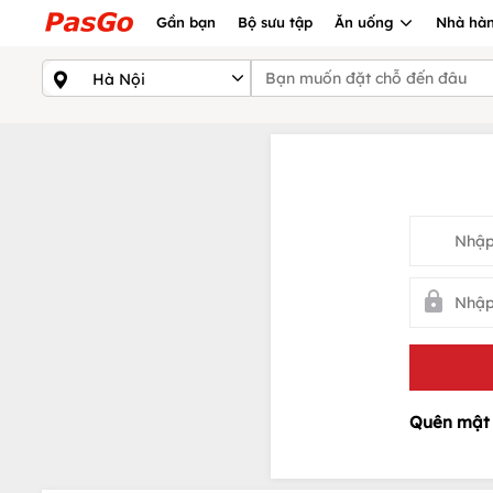
Gần bạn
Bộ sưu tập
Ăn uống
Nhà hàn