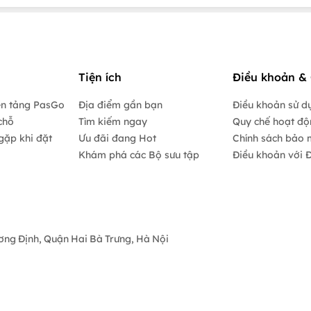
Tiện ích
Điều khoản & 
ền tảng PasGo
Địa điểm gần bạn
Điều khoản sử d
chỗ
Tìm kiếm ngay
Quy chế hoạt đ
gặp khi đặt
Ưu đãi đang Hot
Chính sách bảo 
Khám phá các Bộ sưu tập
Điều khoản với Đ
ương Định, Quận Hai Bà Trưng, Hà Nội