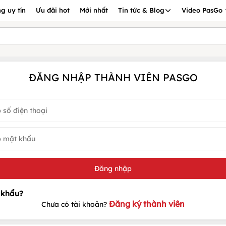
g uy tín
Ưu đãi hot
Mới nhất
Tin tức & Blog
Video PasGo
ĐĂNG NHẬP THÀNH VIÊN PASGO
Đăng ký thành viên
Chưa có tài khoản?