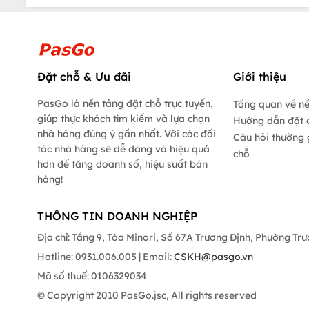
Đặt chỗ & Ưu đãi
Giới thiệu
PasGo là nền tảng đặt chỗ trực tuyến,
Tổng quan về n
giúp thực khách tìm kiếm và lựa chọn
Hướng dẫn đặt 
nhà hàng đúng ý gần nhất. Với các đối
Câu hỏi thường 
tác nhà hàng sẽ dễ dàng và hiệu quả
chỗ
hơn để tăng doanh số, hiệu suất bán
hàng!
THÔNG TIN DOANH NGHIỆP
Địa chỉ: Tầng 9, Tòa Minori, Số 67A Trương Định, Phường Tr
Hotline: 0931.006.005 | Email:
CSKH@pasgo.vn
Mã số thuế: 0106329034
© Copyright 2010 PasGo.jsc, All rights reserved