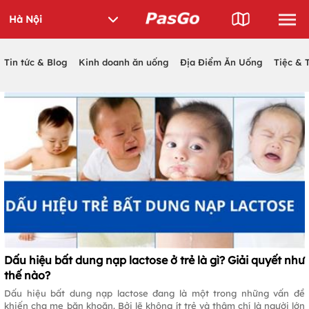
Tin tức & Blog
Kinh doanh ăn uống
Địa Điểm Ăn Uống
Tiệc & 
Dấu hiệu bất dung nạp lactose ở trẻ là gì? Giải quyết như
thế nào?
Dấu hiệu bất dung nạp lactose đang là một trong những vấn đề
khiến cha mẹ băn khoăn. Bởi lẽ không ít trẻ và thậm chí là người lớn