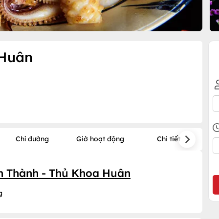
 Huân
Chỉ đường
Giờ hoạt động
Chi tiết
ến Thành - Thủ Khoa Huân
g