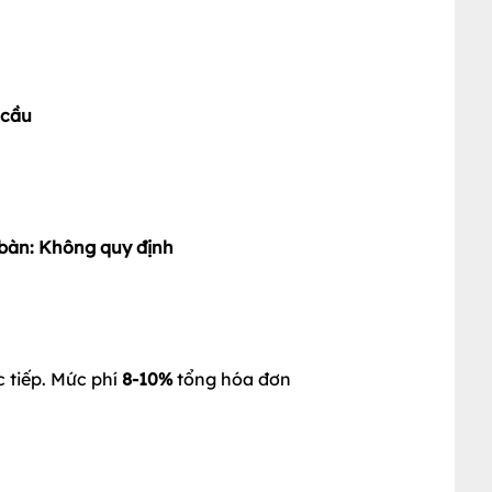
ơng trình ưu đãi khác tại Nhà hàng
 cầu
t bàn: Không quy định
 tiếp. Mức phí
8-10%
tổng hóa đơn