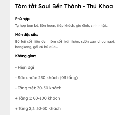
Tóm tắt Soul Bến Thành - Thủ Khoa
Phù hợp:
Tụ họp bạn bè, liên hoan, tiếp khách, gia đình, sinh nhật...
Món đặc sắc:
Bò fuji sốt tiêu đen, tôm sốt trái thơm, sườn xào chua ngọt,
hongkong, gỏi củ hủ dừa...
Không gian:
- Hiện đại
- Sức chứa: 250 khách (03 tầng)
- Tầng trệt: 30-50 khách
+ Tầng 1: 80-100 khách
+ Tầng 2,3: 30-50 khách