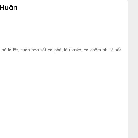
 Huân
 bò lá lốt, sườn heo sốt cà phê, lẩu laska, cá chẽm phi lê sốt