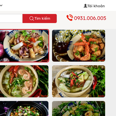
Tài khoản
0931.006.005
Tìm kiếm