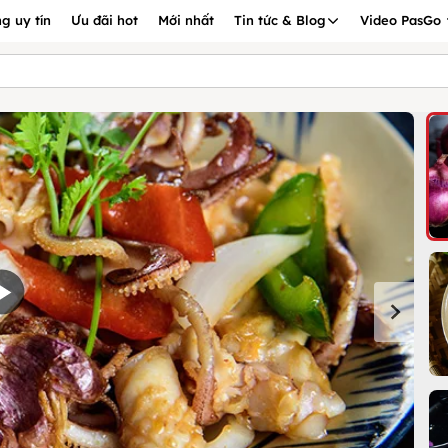
g uy tín
Ưu đãi hot
Mới nhất
Tin tức & Blog
Video PasGo