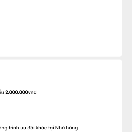
+ 28
iểu
2.000.000
vnđ