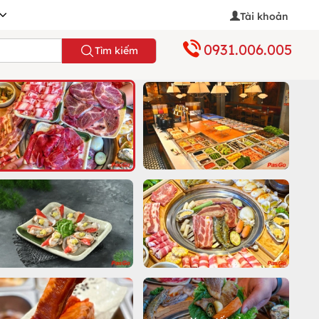
Tài khoản
0931.006.005
Tìm kiếm