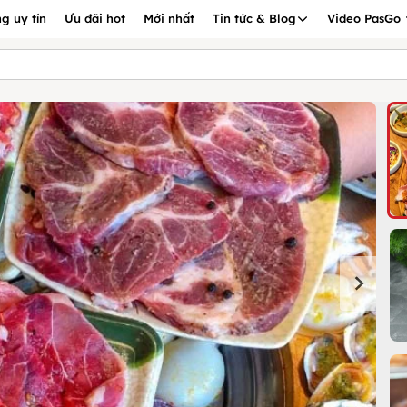
g uy tín
Ưu đãi hot
Mới nhất
Tin tức & Blog
Video PasGo