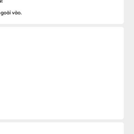
rực tiếp.
u:
goài vào.