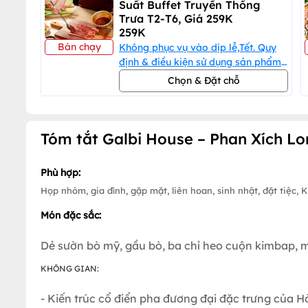
Suất Buffet Truyền Thống
Trưa T2-T6, Giá 259K
259K
Bán chạy
Không phục vụ vào dịp lễ,Tết. Quy
định & điều kiện sử dụng sản phẩm
này.
Chọn & Đặt chỗ
Tóm tắt Galbi House – Phan Xích L
Phù hợp:
Họp nhóm, gia đình, gặp mặt, liên hoan, sinh nhật, đặt tiệc,
Món đặc sắc:
Dẻ sườn bò mỹ, gầu bò, ba chỉ heo cuộn kimbap, m
KHÔNG GIAN:
- Kiến trúc cổ điển pha đương đại đặc trưng của 