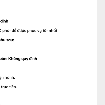
iá trị hóa đơn tạm tính.
ác chương trình ưu đãi khác tại Nhà hàng
 định
0 phút để được phục vụ tốt nhất
như sau:
t bàn: Không quy định
ện hành.