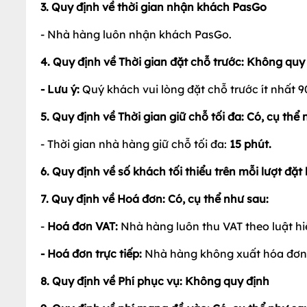
- Đoàn khách từ
10 người lớn
trở lên: đặt cọc
30%
g
2. Quy định về ưu đãi: Có, cụ thể như sau:
- Ưu đãi không được áp dụng đồng thời cùng với c
3. Quy định về thời gian nhận khách PasGo
- Nhà hàng luôn nhận khách PasGo.
4. Quy định về Thời gian đặt chỗ trước: Không quy
- Lưu ý:
Quý khách vui lòng đặt chỗ trước ít nhất 9
5. Quy định về Thời gian giữ chỗ tối đa:
Có, cụ thể 
- Thời gian nhà hàng giữ chỗ tối đa:
15
phút.
6. Quy định về số khách tối thiểu trên mỗi lượt đặ
7. Quy định về Hoá đơn: Có, cụ thể như sau:
-
Hoá đơn VAT:
Nhà hàng luôn thu VAT theo luật hi