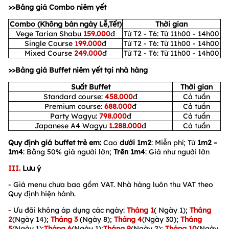
>>Bảng giá Combo niêm yết
Combo (Không bán ngày Lễ,Tết)
Thời gian
Vege Tarian Shabu
159.000
đ
Từ T2 - T6: Từ 11h00 - 14h00
Single Course
1
99.000
đ
Từ T2 - T6: Từ 11h00 - 14h00
Mixed Course
249.000
đ
Từ T2 - T6: Từ 11h00 - 14h00
>>Bảng giá Buffet niêm yết tại nhà hàng
Suất Buffet
Thời gian
Standard course:
458.000
đ
Cả tuần
Premium course:
688.000
đ
Cả tuần
Party Wagyu:
798.000
đ
Cả tuần
Japanese A4 Wagyu
1.288.000
đ
Cả tuần
Quy định giá buffet trẻ em:
Cao
dưới
1m2
: Miễn phí; Từ
1m2 –
1m4
: Bằng 50% giá người lớn;
Trên 1m4
: Giá như người lớn
III.
Lưu ý
- Giá menu chưa bao gồm VAT. Nhà hàng luôn thu VAT theo
Quy định hiện hành.
- Ưu đãi không áp dụng các ngày:
Tháng 1
( Ngày 1);
Tháng
2
(Ngày 14);
Tháng 3
(Ngày 8);
Tháng 4
(Ngày 30);
Tháng
5
(Ngày 1);
Tháng 6
(Ngày 1);
Tháng 9
(Ngày 2);
Tháng 10
(Ngày