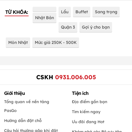
TỪ KHÓA:
Lẩu
Buffet
Sang trọng
Nhật Bản
Quận 3
Gợi ý cho bạn
Món Nhật
Mức giá 250K - 500K
CSKH
0931.006.005
Giới thiệu
Tiện ích
Tổng quan về nền tảng
Địa điểm gần bạn
PasGo
Tìm kiếm ngay
Hướng dẫn đặt chỗ
Ưu đãi đang Hot
Câu hỏi thường gặp khi đặt
Khám phá các Bộ sưu tập