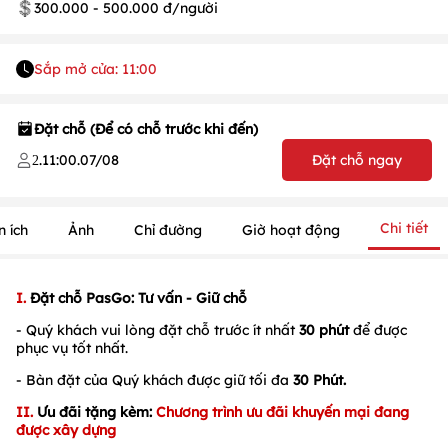
300.000 - 500.000 đ/người
Sắp mở cửa: 11:00
Đặt chỗ (Để có chỗ trước khi đến)
.
11:00
.
07/08
Đặt chỗ ngay
2
Chi tiết
n ích
Ảnh
Chỉ đường
Giờ hoạt động
1
/
1
/
1
I.
Đặt chỗ PasGo: Tư vấn - Giữ chỗ
- Quý khách vui lòng đặt chỗ trước ít nhất
30 phút
để được
phục vụ tốt nhất.
- Bàn đặt của Quý khách được giữ tối đa
30 Phút.
II.
Ưu đãi tặng kèm:
Chương trình ưu đãi khuyến mại đang
được xây dựng