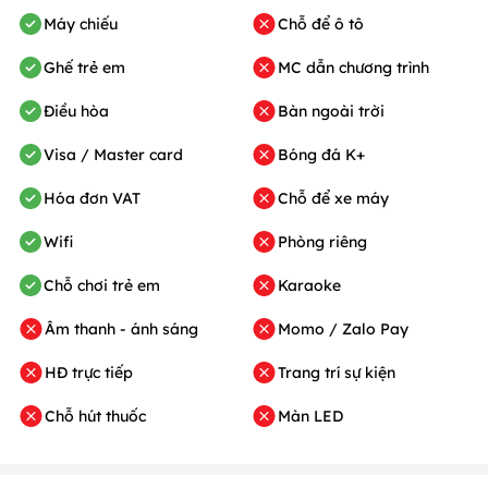
Máy chiếu
Chỗ để ô tô
Ghế trẻ em
MC dẫn chương trình
Điều hòa
Bàn ngoài trời
Visa / Master card
Bóng đá K+
Hóa đơn VAT
Chỗ để xe máy
Wifi
Phòng riêng
Chỗ chơi trẻ em
Karaoke
Âm thanh - ánh sáng
Momo / Zalo Pay
HĐ trực tiếp
Trang trí sự kiện
Chỗ hút thuốc
Màn LED