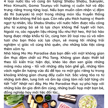
4 loại nước lẩu vô cùng ấn tượng: Shabu Shabu, Sukiyaki,
Miso Kimuchi, Goma Tounyu với hương vị cuốn hút và đặc
trưng riêng trong từng loại. Nếu bạn muốn cảm nhận vị đậm
đà thì Sukiyaki là một trong những món lẩu truyền thống
Nhật Bản không thể bỏ qua. Còn nếu yêu thích hương vị thanh
ngọt tự nhiên, lẩu Shabu Shabu với nước hầm được nấu công
phu từ xương bò sẽ là lựa chọn không thể tuyệt vời hơn.
Ngoài ra, các nguyên liệu nhúng lẩu như thịt heo, thịt bò hảo
hạng được nhập khẩu từ Úc, cùng hơn 20 loại rau củ và nấm
tươi cho bạn thỏa sức lựa chọn, sẽ mang tới những trải
nghiệm vị giác vô cùng khó quên, cho những bữa tiệc càng
thêm xôm tụ.
Nhà hàng Mo Mo Paradise đưa bạn đến với một không gian
ẩm thực đậm chất xứ Phù Tang. Không gian được thiết kế
theo lối kiến trúc hiện đại, khéo léo đan xen giữa những
mảng màu sáng - tối với những dãy bàn ghế gỗ, những tấm
vách ngăn ấn tượng vừa đủ để tạo ra một góc riêng tư trong
khoảng không gian chung đầy cuốn hút. Sắc vàng tỏa ra từ
những ánh đèn, lung linh và ấm áp cũng làm nổi bật từng chi
tiết “rất” Nhật nơi đây. Mo Mo Paradise thực sự phù hợp với
những bữa ăn gia đình ấm cúng, những buổi họp mặt bạn bè,
đồng nghiệp hay mời tiệc đối tác…