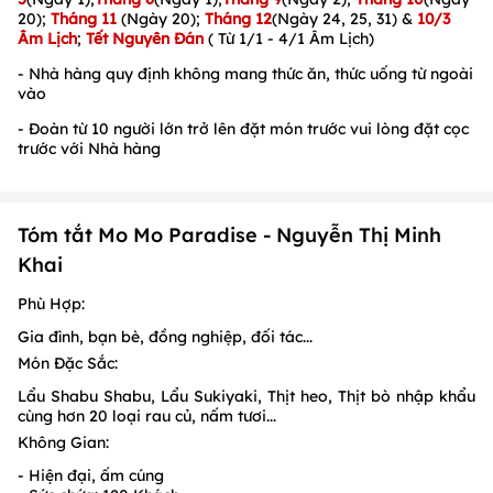
20);
Tháng 11
(Ngày 20);
Tháng 12
(Ngày 24, 25, 31) &
10/3
Âm Lịch
;
Tết Nguyên Đán
( Từ 1/1 - 4/1 Âm Lịch)
- Nhà hàng quy định không mang thức ăn, thức uống từ ngoài
vào
- Đoàn từ 10 người lớn trở lên đặt món trước vui lòng đặt cọc
trước với Nhà hàng
Tóm tắt Mo Mo Paradise - Nguyễn Thị Minh
Khai
Phù Hợp:
Gia đình, bạn bè, đồng nghiệp, đối tác...
Món Đặc Sắc:
Lẩu Shabu Shabu, Lẩu Sukiyaki, Thịt heo, Thịt bò nhập khẩu
cùng hơn 20 loại rau củ, nấm tươi...
Không Gian:
- Hiện đại, ấm cúng