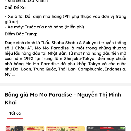
- Sức chứa: 180 Khách
Chỗ Để Xe:
- Xe ô tô: Đối diện nhà hàng (Phí phụ thuộc vào đơn vị trông
giữ xe)
- Xe máy: Trước cửa nhà hàng (Miễn phí)
Điểm Đặc Trưng:
Được vinh danh là “Lẩu Shabu Shabu & Sukiyaki truyền thống
số 1 Châu Á”, Mo Mo Paradise là một trong những thương
hiệu lẩu hàng đầu tại Nhật Bản. Từ một nhà hàng đầu tiên mở
cửa năm 1992 tại trung tâm Shinjuku-Tokyo, đến nay chuỗi
nhà hàng Mo Mo Paradise đã phủ khắp Tokyo và các nước
như Đài Loan, Trung Quốc, Thái Lan, Camphuchia, Indonesia,
Mỹ ....
Bảng giá Mo Mo Paradise - Nguyễn Thị Minh
Khai
Tất cả