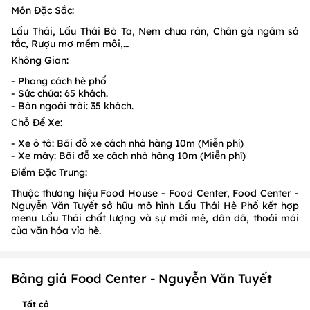
Món Đặc Sắc:
Lẩu Thái, Lẩu Thái Bò Ta, Nem chua rán, Chân gà ngâm sả
tắc, Rượu mơ mềm môi,…
Không Gian:
- Phong cách hè phố
- Sức chứa: 65 khách.
- Bàn ngoài trời: 35 khách.
Chỗ Để Xe:
- Xe ô tô: Bãi đỗ xe cách nhà hàng 10m (Miễn phí)
- Xe máy: Bãi đỗ xe cách nhà hàng 10m (Miễn phí)
Điểm Đặc Trưng:
Thuộc thương hiệu Food House - Food Center, Food Center -
Nguyễn Văn Tuyết sở hữu mô hình Lẩu Thái Hè Phố kết hợp
menu Lẩu Thái chất lượng và sự mới mẻ, dân dã, thoải mái
của văn hóa vỉa hè.
Bảng giá Food Center - Nguyễn Văn Tuyết
Tất cả