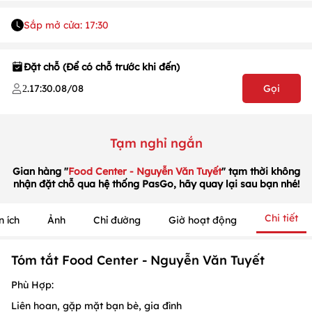
Sắp mở cửa: 17:30
Đặt chỗ (Để có chỗ trước khi đến)
.
17:30
.
08/08
Gọi
2
Tạm nghỉ ngắn
1
/
1
/
1
Gian hàng "
Food Center - Nguyễn Văn Tuyết
" tạm thời không
nhận đặt chỗ qua hệ thống PasGo, hãy quay lại sau bạn nhé!
Chi tiết
n ích
Ảnh
Chỉ đường
Giờ hoạt động
Tóm tắt Food Center - Nguyễn Văn Tuyết
Phù Hợp:
Liên hoan, gặp mặt bạn bè, gia đình