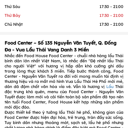
Thứ Sáu
17:30 - 21:00
Thứ Bảy
17:30 - 21:00
Chủ Nhật
17:30 - 21:00
Food Center – Số 135 Nguyễn Văn Tuyết, Q. Đống
Đa - Vua Lẩu Thái Vang Danh 3 Miền
Nhắc đến Food House Food Center - chuỗi nhà hàng lẩu Thái
bình dân lớn nhất Việt Nam, là nhắc đến "Đệ nhất lẩu Thái
cho người Việt" với hương vị hấp dẫn khó cưỡng ghi dấu
trong lòng thực khách 3 miền. Tiếp bước thành công, Food
Center - Nguyễn Văn Tuyết ra đời với mong muốn tái định vị
thương hiệu và ra mắt mô hình Vua Lẩu Thái Hè Phố mới mẻ,
dân dã đậm chất văn hóa vỉa vè. Vẫn là hương vị
Lẩu
Thái
đặc trưng khó quên, menu của Food Center - Nguyễn Văn
Tuyết được làm mới và cải tiến toàn bộ sản phẩm đã tạo nên
tên tuổi Food Center, Food House kết hợp những sản phẩm
mới độc đáo.
Được thiết kế theo ý tưởng lẩu Thái hè phố, không gian của
Food Center được hiện đại hóa, trẻ trung, tràn đầy sức sống.
Tuy bình dân nhưng thoáng mát, sạch sẽ, lẩu hè phố nhưng
chất lượng nhà hàng chính là điểm đặc biệt mà Food Center -