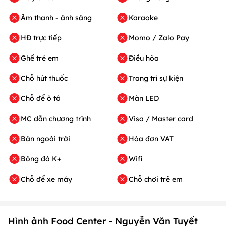
Âm thanh - ánh sáng
Karaoke
HĐ trực tiếp
Momo / Zalo Pay
Ghế trẻ em
Điều hòa
Chỗ hút thuốc
Trang trí sự kiện
Chỗ để ô tô
Màn LED
MC dẫn chương trình
Visa / Master card
Bàn ngoài trời
Hóa đơn VAT
Bóng đá K+
Wifi
Chỗ để xe máy
Chỗ chơi trẻ em
Hình ảnh Food Center - Nguyễn Văn Tuyết