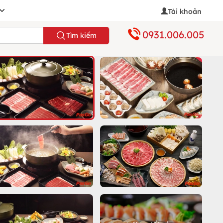
Tài khoản
0931.006.005
Tìm kiếm