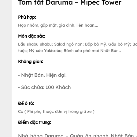
Tóm tắt Daruma – Mipec Tower
Phù hợp:
Họp nhóm, gặp mặt, gia đình, liên hoan….
Món đặc sắc:
Lẩu shabu shabu; Salad ngô non; Bắp bò Mỹ. Gầu bò Mỹ; Ba 
tuộc; Mỳ xào Yakisoba; Bánh xèo phô mai Nhật Bản…
Không gian:
- Nhật Bản. Hiện đại.
- Sức chứa: 100 Khách
Để ô tô:
Có ( Phí phụ thuộc đơn vị trông giữ xe )
Điểm đặc trưng:
Nhà hàng Daruma – Quán ăn nhanh Nhật Bản - th