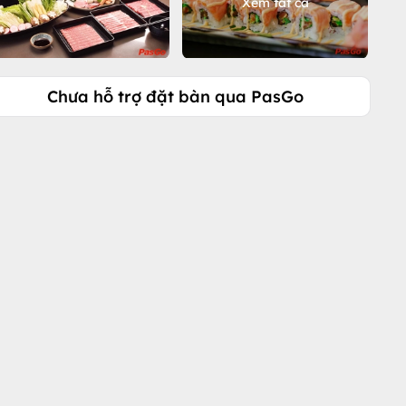
Xem tất cả
Chưa hỗ trợ đặt bàn qua PasGo
Gọi ngay