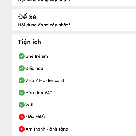
Để xe
Nội dung đang cập nhật !
Tiện ích
Ghế trẻ em
Điều hòa
Visa / Master card
Hóa đơn VAT
Wifi
Máy chiếu
Âm thanh - ánh sáng