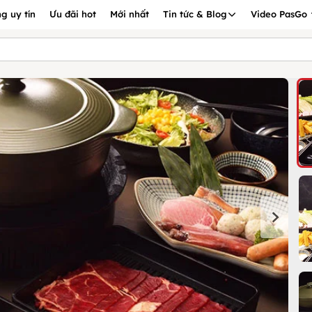
g uy tín
Ưu đãi hot
Mới nhất
Tin tức & Blog
Video PasGo