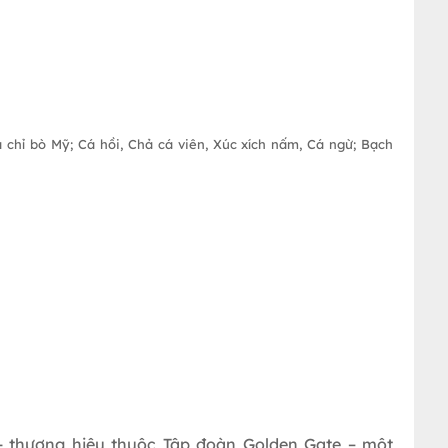
chỉ bò Mỹ; Cá hồi, Chả cá viên, Xúc xích nấm, Cá ngừ; Bạch
ương hiệu thuộc Tập đoàn Golden Gate – một