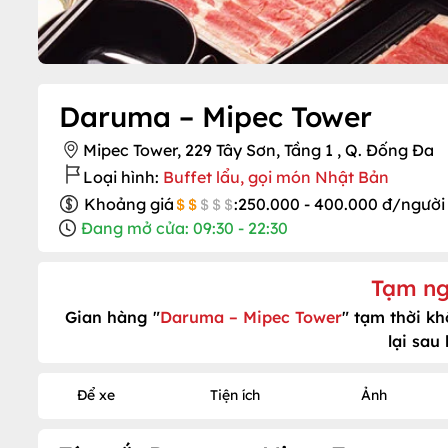
Daruma – Mipec Tower
Mipec Tower, 229 Tây Sơn, Tầng 1 , Q. Đống Đa
Loại hình:
Buffet lẩu, gọi món Nhật Bản
Khoảng giá
:
250.000 - 400.000 đ/người
Đang mở cửa: 09:30 - 22:30
Tạm ng
Gian hàng "
Daruma – Mipec Tower
" tạm thời k
lại sau
Để xe
Tiện ích
Ảnh