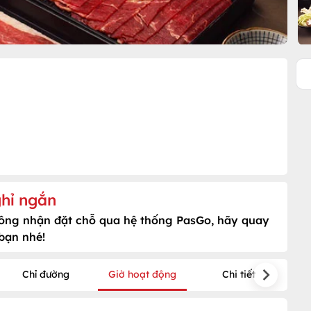
hỉ ngắn
hông nhận đặt chỗ qua hệ thống PasGo, hãy quay
 bạn nhé!
Chỉ đường
Giờ hoạt động
Chi tiết