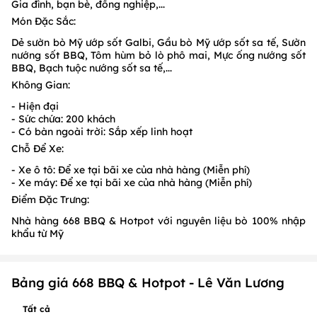
Gia đình, bạn bè, đồng nghiệp,...
Món Đặc Sắc:
Dẻ sườn bò Mỹ ướp sốt Galbi, Gầu bò Mỹ ướp sốt sa tế, Sườn
nướng sốt BBQ, Tôm hùm bỏ lò phô mai, Mực ống nướng sốt
BBQ, Bạch tuộc nướng sốt sa tế,...
Không Gian:
- Hiện đại
- Sức chứa: 200 khách
- Có bàn ngoài trời: Sắp xếp linh hoạt
Chỗ Để Xe:
- Xe ô tô: Để xe tại bãi xe của nhà hàng (Miễn phí)
- Xe máy: Để xe tại bãi xe của nhà hàng (Miễn phí)
Điểm Đặc Trưng:
Nhà hàng 668 BBQ & Hotpot với nguyên liệu bò 100%
nhập
khẩu từ Mỹ
Bảng giá 668 BBQ & Hotpot - Lê Văn Lương
Tất cả