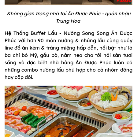
Không gian trong nhà tại Ăn Được Phúc - quán nhậu
Trung Hoa
Hệ Thống Buffet Lẩu - Nướng Song Song Ăn Được
Phúc với hơn 90 món nướng & nhúng lẩu cùng quầy
line đồ ăn kèm & tráng miệng hấp dẫn, nổi bật như là
ba chỉ bò Mỹ, gầu bò, nầm heo cho tới hải sản tươi
sống và đặc biệt nhà hàng Ăn Được Phúc luôn có
những combo nướng lẩu phù hợp cho cả nhóm đông
hay cặp đôi.