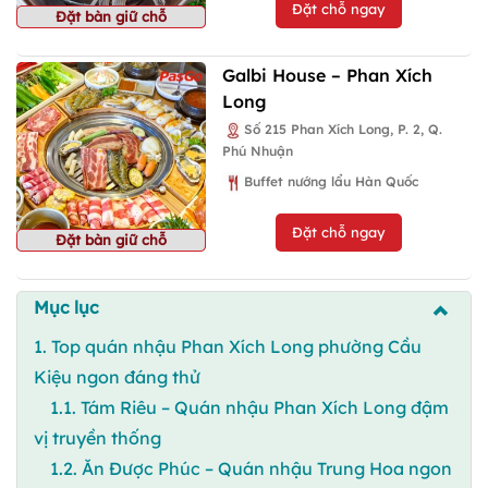
Đặt chỗ ngay
Đặt bàn giữ chỗ
Galbi House – Phan Xích
Long
Số 215 Phan Xích Long, P. 2, Q.
Phú Nhuận
Buffet nướng lẩu Hàn Quốc
Đặt chỗ ngay
Đặt bàn giữ chỗ
Mục lục
1. Top quán nhậu Phan Xích Long phường Cầu
Kiệu ngon đáng thử
1.1. Tám Riêu – Quán nhậu Phan Xích Long đậm
vị truyền thống
1.2. Ăn Được Phúc – Quán nhậu Trung Hoa ngon