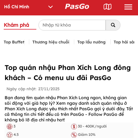
Khám phá
Top Buffet
Thương hiệu chuỗi
Top lẩu nướng
Top hải sản
Top quán nhậu Phan Xích Long đông
khách – Có menu ưu đãi PasGo
Ngày cập nhật:
27/11/2025
Bạn đang tìm quán nhậu Phan Xích Long ngon, không gian
sôi động với giá hợp lý? Xem ngay danh sách quán nhậu ở
Phan Xích Long được yêu thích nhất PasGo gợi ý dưới đây. Tất
cả thông tin chi tiết đều có trên PasGo - Follow PasGo để
không bỏ lỡ địa chỉ nhậu hot!
3
30 - 400K/người
4.5
Giảm 10%