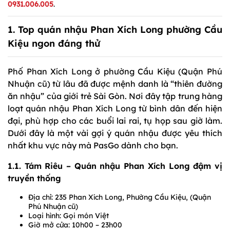
0931.006.005
.
1. Top quán nhậu Phan Xích Long phường Cầu
Kiệu ngon đáng thử
Phố Phan Xích Long ở phường Cầu Kiệu (Quận Phú
Nhuận cũ) từ lâu đã được mệnh danh là “thiên đường
ăn nhậu” của giới trẻ Sài Gòn. Nơi đây tập trung hàng
loạt quán nhậu Phan Xích Long từ bình dân đến hiện
đại, phù hợp cho các buổi lai rai, tụ họp sau giờ làm.
Dưới đây là một vài gợi ý quán nhậu được yêu thích
nhất khu vực này mà PasGo dành cho bạn.
1.1. Tám Riêu – Quán nhậu Phan Xích Long đậm vị
truyền thống
Địa chỉ: 235 Phan Xích Long, Phường Cầu Kiệu, (Quận
Phú Nhuận cũ)
Loại hình: Gọi món Việt
Giờ mở cửa: 10h00 – 23h00