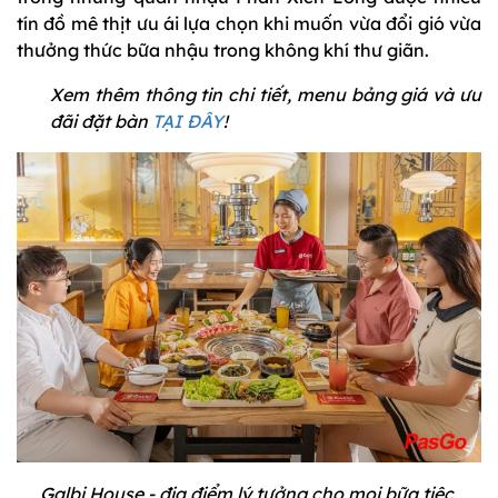
tín đồ mê thịt ưu ái lựa chọn khi muốn vừa đổi gió vừa
thưởng thức bữa nhậu trong không khí thư giãn.
Xem thêm thông tin chi tiết, menu bảng giá và ưu
đãi đặt bàn
TẠI ĐÂY
!
Galbi House - địa điểm lý tưởng cho mọi bữa tiệc