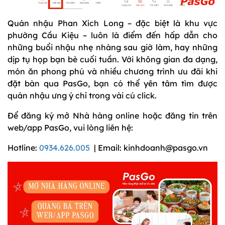
Quán nhậu Phan Xích Long – đặc biệt là khu vực
phường Cầu Kiệu – luôn là điểm đến hấp dẫn cho
những buổi nhậu nhẹ nhàng sau giờ làm, hay những
dịp tụ họp bạn bè cuối tuần. Với không gian đa dạng,
món ăn phong phú và nhiều chương trình ưu đãi khi
đặt bàn qua PasGo, bạn có thể yên tâm tìm được
quán nhậu ưng ý chỉ trong vài cú click.
Để đăng ký mở Nhà hàng online hoặc đăng tin trên
web/app PasGo, vui lòng liên hệ:
Hotline:
0934.626.005
| Email: kinhdoanh@pasgo.vn