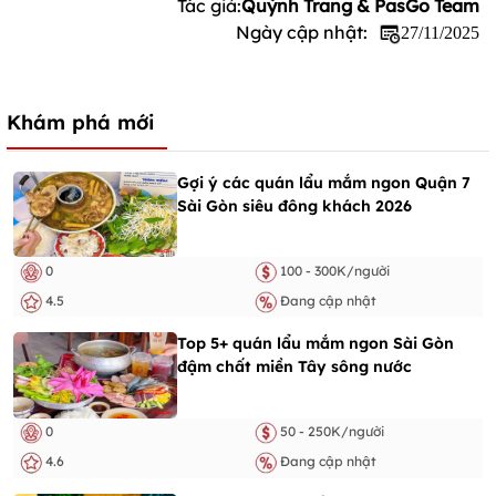
Tác giả:
Quỳnh Trang & PasGo Team
Ngày cập nhật:
27/11/2025
Khám phá mới
Gợi ý các quán lẩu mắm ngon Quận 7
Sài Gòn siêu đông khách 2026
0
100 - 300K/người
4.5
Đang cập nhật
Top 5+ quán lẩu mắm ngon Sài Gòn
đậm chất miền Tây sông nước
0
50 - 250K/người
4.6
Đang cập nhật