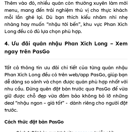
Thêm vào đó, nhiều quán còn thường xuyên làm mới
menu, mang đến trải nghiệm thú vị cho thực khách
mỗi lần ghé lại. Dù bạn thích kiểu nhâm nhi nhẹ
nhàng hay muốn “nhậu tới bến”, khu vực Phan Xích
Long đều có đủ lựa chọn phù hợp.
4. Ưu đãi quán nhậu Phan Xích Long – Xem
ngay trên
PasGo
Tất cả thông tin ưu đãi chi tiết của từng quán nhậu
Phan Xích Long đều có trên web/app PasGo, giúp bạn
dễ dàng so sánh và chọn được quán phù hợp nhất với
nhu cầu. Đừng quên đặt bàn trước qua PasGo để vừa
giữ được chỗ đẹp vừa đảm bảo không bỏ lỡ những
deal “nhậu ngon – giá tốt” - dành riêng cho người đặt
trước.
Cách thức đặt bàn PasGo