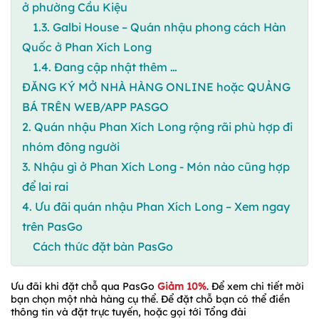
ở phường Cầu Kiệu
1.3. Galbi House – Quán nhậu phong cách Hàn
Quốc ở Phan Xích Long
1.4. Đang cập nhật thêm …
ĐĂNG KÝ MỞ NHÀ HÀNG ONLINE hoặc QUẢNG
BÁ TRÊN WEB/APP PASGO
2. Quán nhậu Phan Xích Long rộng rãi phù hợp đi
nhóm đông người
3. Nhậu gì ở Phan Xích Long - Món nào cũng hợp
để lai rai
4. Ưu đãi quán nhậu Phan Xích Long – Xem ngay
trên PasGo
Cách thức đặt bàn PasGo
Ưu đãi khi đặt chỗ qua PasGo
Giảm 10%
. Để xem chi tiết mời
bạn chọn một nhà hàng cụ thể. Để đặt chỗ bạn có thể điền
thông tin và đặt trực tuyến, hoặc gọi tới Tổng đài