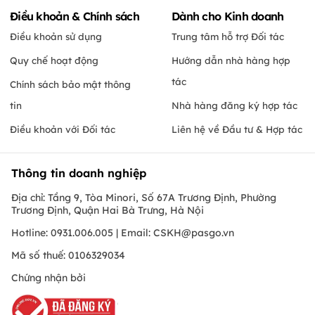
Điều khoản & Chính sách
Dành cho Kinh doanh
Điều khoản sử dụng
Trung tâm hỗ trợ Đối tác
Quy chế hoạt động
Hướng dẫn nhà hàng hợp
tác
Chính sách bảo mật thông
tin
Nhà hàng đăng ký hợp tác
Điều khoản với Đối tác
Liên hệ về Đầu tư & Hợp tác
Thông tin doanh nghiệp
Địa chỉ: Tầng 9, Tòa Minori, Số 67A Trương Định, Phường
Trương Định, Quận Hai Bà Trưng, Hà Nội
Hotline: 0931.006.005 | Email:
CSKH@pasgo.vn
Mã số thuế: 0106329034
Chứng nhận bởi