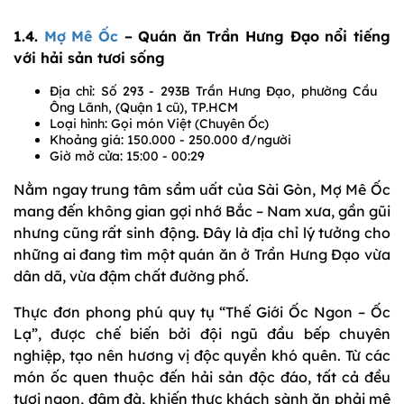
1.4.
Mợ Mê Ốc
– Quán ăn Trần Hưng Đạo nổi tiếng
với hải sản tươi sống
Địa chỉ: Số 293 - 293B Trần Hưng Đạo, phường Cầu
Ông Lãnh, (Quận 1 cũ), TP.HCM
Loại hình: Gọi món Việt (Chuyên Ốc)
Khoảng giá: 150.000 - 250.000 đ/người
Giờ mở cửa: 15:00 - 00:29
Nằm ngay trung tâm sầm uất của Sài Gòn, Mợ Mê Ốc
mang đến không gian gợi nhớ Bắc – Nam xưa, gần gũi
nhưng cũng rất sinh động. Đây là địa chỉ lý tưởng cho
những ai đang tìm một quán ăn ở Trần Hưng Đạo vừa
dân dã, vừa đậm chất đường phố.
Thực đơn phong phú quy tụ “Thế Giới Ốc Ngon – Ốc
Lạ”, được chế biến bởi đội ngũ đầu bếp chuyên
nghiệp, tạo nên hương vị độc quyền khó quên. Từ các
món ốc quen thuộc đến hải sản độc đáo, tất cả đều
tươi ngon, đậm đà, khiến thực khách sành ăn phải mê