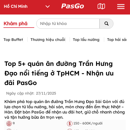
Khám phá
Top Buffet
Thương hiệu chuỗi
Top lẩu nướng
Top hải sản
Top 5+ quán ăn đường Trần Hưng
Đạo nổi tiếng ở TpHCM - Nhận ưu
đãi PasGo
Ngày cập nhật:
27/11/2025
Khám phá top quán ăn đường Trần Hưng Đạo Sài Gòn với đủ
lựa chọn từ lẩu nướng, hải sản, món chay đến ẩm thực Nhật –
Hàn. Đặt bàn PasGo để nhận ưu đãi hot, giữ chỗ nhanh chóng
và tận hưởng bữa ăn trọn vẹn.
9
150 - 600K/người