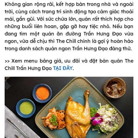
Không gian rộng rãi, kết hợp bàn trong nhà và ngoài
trời, cùng cách trang trí sinh động tạo cảm giác thoải
mái, gần gũi. Với sức chứa lớn, quán rất thích hợp cho
những buổi liên hoan, gặp gỡ hay tiệc nhỏ. Nếu bạn
đang tìm một quán ăn đường Trần Hưng Đạo vừa
ngon, vừa dễ chịu thì The Chill chính là gợi ý hoàn hảo
trong danh sách quán ngon Trần Hưng Đạo đáng thử.
>> Xem menu bảng giá, ưu đãi và đặt bàn quán The
Chill Trần Hưng Đạo
TẠI ĐÂY
.