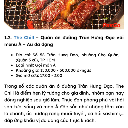
1.2.
The Chill
– Quán ăn đường Trần Hưng Đạo với
menu Á – Âu đa dạng
Địa chỉ: Số 58 Trần Hưng Đạo, phường Chợ Quán,
(Quận 5 cũ), TP.HCM
Loại hình: Gọi món Á
Khoảng giá: 150.000 - 500.000 đ/người
Giờ mở cửa: 17:00 - 3:00
Trong số các quán ăn ở đường Trần Hưng Đạo, The
Chill là điểm hẹn lý tưởng cho gia đình, nhóm bạn hay
đồng nghiệp sau giờ làm. Thực đơn phong phú với hải
sản tươi sống và món Á đặc sắc như nhộng tằm xào
lá chanh, ốc hương rang muối tuyết, cá hồi sashimi,…
đáp ứng khẩu vị đa dạng của thực khách.