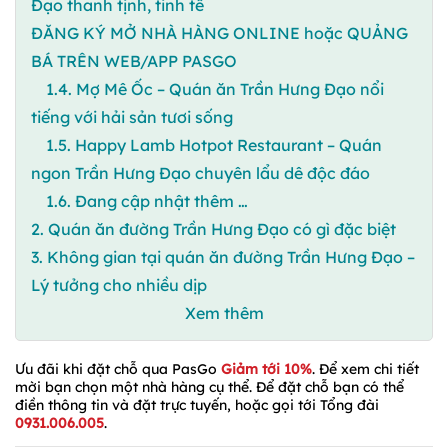
Đạo thanh tịnh, tinh tế
ĐĂNG KÝ MỞ NHÀ HÀNG ONLINE hoặc QUẢNG
BÁ TRÊN WEB/APP PASGO
1.4. Mợ Mê Ốc – Quán ăn Trần Hưng Đạo nổi
tiếng với hải sản tươi sống
1.5. Happy Lamb Hotpot Restaurant – Quán
ngon Trần Hưng Đạo chuyên lẩu dê độc đáo
1.6. Đang cập nhật thêm …
2. Quán ăn đường Trần Hưng Đạo có gì đặc biệt
3. Không gian tại quán ăn đường Trần Hưng Đạo –
Lý tưởng cho nhiều dịp
Xem thêm
Ưu đãi khi đặt chỗ qua PasGo
Giảm tới 10%
. Để xem chi tiết
mời bạn chọn một nhà hàng cụ thể. Để đặt chỗ bạn có thể
điền thông tin và đặt trực tuyến, hoặc gọi tới Tổng đài
0931.006.005
.