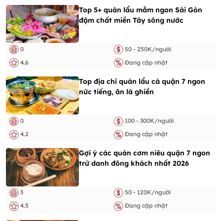
Top 5+ quán lẩu mắm ngon Sài Gòn
đậm chất miền Tây sông nước
0
50 - 250K/người
4.6
Đang cập nhật
Top địa chỉ quán lẩu cá quận 7 ngon
nức tiếng, ăn là ghiền
0
100 - 300K/người
4.2
Đang cập nhật
Gợi ý các quán cơm niêu quận 7 ngon
trứ danh đông khách nhất 2026
3
50 - 120K/người
4.5
Đang cập nhật