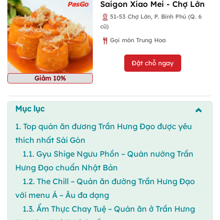
Saigon Xiao Mei - Chợ Lớn
51-53 Chợ Lớn, P. Bình Phú (Q. 6
cũ)
Gọi món Trung Hoa
Đặt chỗ ngay
Giảm 1
0%
Mục lục
1. Top quán ăn đương Trần Hưng Đạo được yêu
thích nhất Sài Gòn
1.1. Gyu Shige Ngưu Phồn – Quán nướng Trần
Hưng Đạo chuẩn Nhật Bản
1.2. The Chill – Quán ăn đường Trần Hưng Đạo
với menu Á – Âu đa dạng
1.3. Ẩm Thực Chay Tuệ – Quán ăn ở Trần Hưng