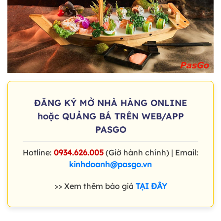
ĐĂNG KÝ MỞ NHÀ HÀNG ONLINE
hoặc QUẢNG BÁ TRÊN WEB/APP
PASGO
Hotline:
0934.626.005
(Giờ hành chính) | Email:
kinhdoanh@pasgo.vn
>> Xem thêm báo giá
TẠI ĐÂY