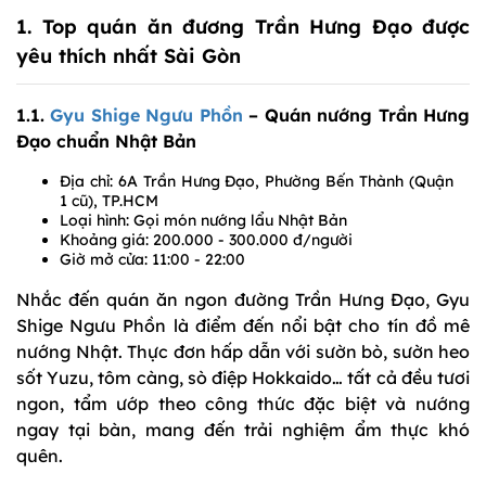
1. Top quán ăn đương Trần Hưng Đạo được
yêu thích nhất Sài Gòn
1.1.
Gyu Shige Ngưu Phồn
– Quán nướng Trần Hưng
Đạo chuẩn Nhật Bản
Địa chỉ: 6A Trần Hưng Đạo, Phường Bến Thành (Quận
1 cũ), TP.HCM
Loại hình: Gọi món nướng lẩu Nhật Bản
Khoảng giá: 200.000 - 300.000 đ/người
Giờ mở cửa: 11:00 - 22:00
Nhắc đến quán ăn ngon đường Trần Hưng Đạo, Gyu
Shige Ngưu Phồn là điểm đến nổi bật cho tín đồ mê
nướng Nhật. Thực đơn hấp dẫn với sườn bò, sườn heo
sốt Yuzu, tôm càng, sò điệp Hokkaido… tất cả đều tươi
ngon, tẩm ướp theo công thức đặc biệt và nướng
ngay tại bàn, mang đến trải nghiệm ẩm thực khó
quên.