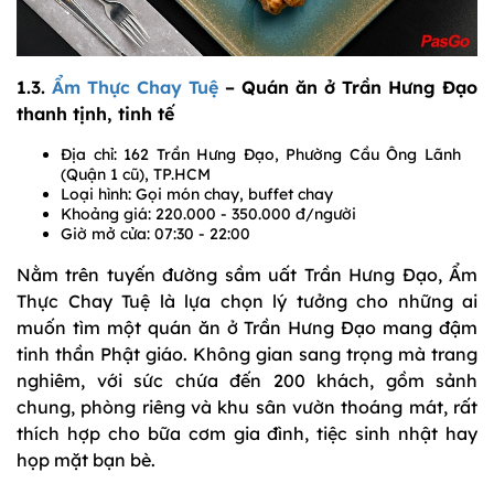
1.3.
Ẩm Thực Chay Tuệ
– Quán ăn ở Trần Hưng Đạo
thanh tịnh, tinh tế
Địa chỉ: 162 Trần Hưng Đạo, Phường Cầu Ông Lãnh
(Quận 1 cũ), TP.HCM
Loại hình: Gọi món chay, buffet chay
Khoảng giá: 220.000 - 350.000 đ/người
Giờ mở cửa: 07:30 - 22:00
Nằm trên tuyến đường sầm uất Trần Hưng Đạo, Ẩm
Thực Chay Tuệ là lựa chọn lý tưởng cho những ai
muốn tìm một quán ăn ở Trần Hưng Đạo mang đậm
tinh thần Phật giáo. Không gian sang trọng mà trang
nghiêm, với sức chứa đến 200 khách, gồm sảnh
chung, phòng riêng và khu sân vườn thoáng mát, rất
thích hợp cho bữa cơm gia đình, tiệc sinh nhật hay
họp mặt bạn bè.