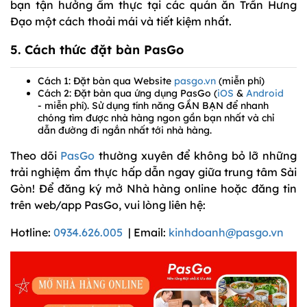
bạn tận hưởng ẩm thực tại các quán ăn Trần Hưng
Đạo một cách thoải mái và tiết kiệm nhất.
5. Cách thức đặt bàn PasGo
Cách 1: Đặt bàn qua Website
pasgo.vn
(miễn phí)
Cách 2: Đặt bàn qua ứng dụng PasGo (
iOS
&
Android
- miễn phí). Sử dụng tính năng GẦN BẠN để nhanh
chóng tìm được nhà hàng ngon gần bạn nhất và chỉ
dẫn đường đi ngắn nhất tới nhà hàng.
Theo dõi
PasGo
thường xuyên để không bỏ lỡ những
trải nghiệm ẩm thực hấp dẫn ngay giữa trung tâm Sài
Gòn! Để đăng ký mở Nhà hàng online hoặc đăng tin
trên web/app PasGo, vui lòng liên hệ:
Hotline:
0934.626.005
| Email:
kinhdoanh@pasgo.vn