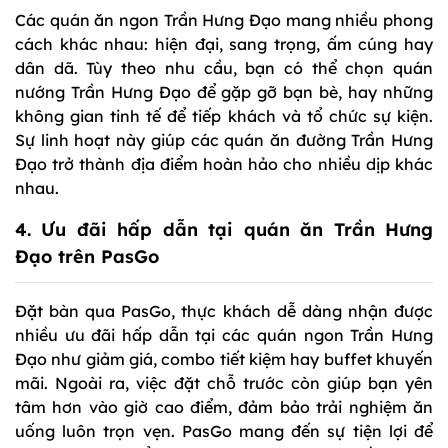
Các quán ăn ngon Trần Hưng Đạo mang nhiều phong
cách khác nhau: hiện đại, sang trọng, ấm cúng hay
dân dã. Tùy theo nhu cầu, bạn có thể chọn quán
nướng Trần Hưng Đạo để gặp gỡ bạn bè, hay những
không gian tinh tế để tiếp khách và tổ chức sự kiện.
Sự linh hoạt này giúp các quán ăn đường Trần Hưng
Đạo trở thành địa điểm hoàn hảo cho nhiều dịp khác
nhau.
4. Ưu đãi hấp dẫn tại quán ăn Trần Hưng
Đạo trên PasGo
Đặt bàn qua PasGo, thực khách dễ dàng nhận được
nhiều ưu đãi hấp dẫn tại các quán ngon Trần Hưng
Đạo như giảm giá, combo tiết kiệm hay buffet khuyến
mãi. Ngoài ra, việc đặt chỗ trước còn giúp bạn yên
tâm hơn vào giờ cao điểm, đảm bảo trải nghiệm ăn
uống luôn trọn vẹn. PasGo mang đến sự tiện lợi để