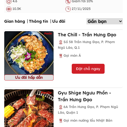
4.6
Giảm tới 10%
10.3K
27/11/2025
Gian hàng
Thông tin
Ưu đãi
The Chill - Trần Hưng Đạo
Số 58 Trần Hưng Đạo, P. Phạm
Ngũ Lão, Q.1
Gọi món Á
Đặt chỗ ngay
Ưu đãi hấp dẫn
Gyu Shige Ngưu Phồn -
Trần Hưng Đạo
6A Trần Hưng Đạo, P. Phạm Ngũ
Lão, Quận 1
Gọi món nướng lẩu Nhật Bản