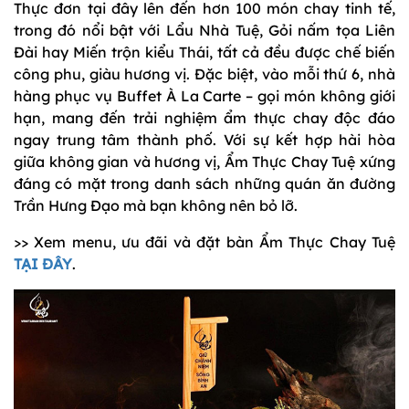
Thực đơn tại đây lên đến hơn 100 món chay tinh tế,
trong đó nổi bật với Lẩu Nhà Tuệ, Gỏi nấm tọa Liên
Đài hay Miến trộn kiểu Thái, tất cả đều được chế biến
công phu, giàu hương vị. Đặc biệt, vào mỗi thứ 6, nhà
hàng phục vụ Buffet À La Carte – gọi món không giới
hạn, mang đến trải nghiệm ẩm thực chay độc đáo
ngay trung tâm thành phố. Với sự kết hợp hài hòa
giữa không gian và hương vị, Ẩm Thực Chay Tuệ xứng
đáng có mặt trong danh sách những quán ăn đường
Trần Hưng Đạo mà bạn không nên bỏ lỡ.
>> Xem menu, ưu đãi và đặt bàn Ẩm Thực Chay Tuệ
TẠI ĐÂY
.