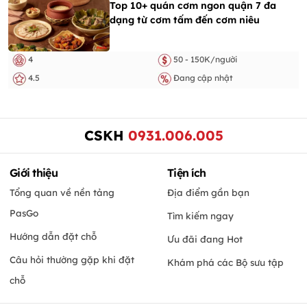
Top 10+ quán cơm ngon quận 7 đa
dạng từ cơm tấm đến cơm niêu
4
50 - 150K/người
4.5
Đang cập nhật
CSKH
0931.006.005
Giới thiệu
Tiện ích
Tổng quan về nền tảng
Địa điểm gần bạn
PasGo
Tìm kiếm ngay
Hướng dẫn đặt chỗ
Ưu đãi đang Hot
Câu hỏi thường gặp khi đặt
Khám phá các Bộ sưu tập
chỗ