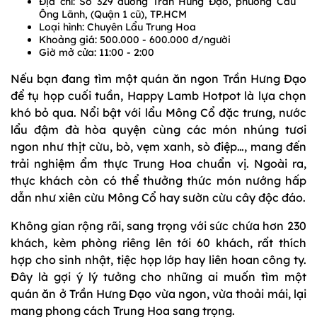
Địa chỉ: Số 329 đường Trần Hưng Đạo, phường Cầu
Ông Lãnh, (Quận 1 cũ), TP.HCM
Loại hình: Chuyên Lẩu Trung Hoa
Khoảng giá: 500.000 - 600.000 đ/người
Giờ mở cửa: 11:00 - 2:00
Nếu bạn đang tìm một quán ăn ngon Trần Hưng Đạo
để tụ họp cuối tuần, Happy Lamb Hotpot là lựa chọn
khó bỏ qua. Nổi bật với lẩu Mông Cổ đặc trưng, nước
lẩu đậm đà hòa quyện cùng các món nhúng tươi
ngon như thịt cừu, bò, vẹm xanh, sò điệp…, mang đến
trải nghiệm ẩm thực Trung Hoa chuẩn vị. Ngoài ra,
thực khách còn có thể thưởng thức món nướng hấp
dẫn như xiên cừu Mông Cổ hay sườn cừu cây độc đáo.
Không gian rộng rãi, sang trọng với sức chứa hơn 230
khách, kèm phòng riêng lên tới 60 khách, rất thích
hợp cho sinh nhật, tiệc họp lớp hay liên hoan công ty.
Đây là gợi ý lý tưởng cho những ai muốn tìm một
quán ăn ở Trần Hưng Đạo vừa ngon, vừa thoải mái, lại
mang phong cách Trung Hoa sang trọng.