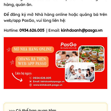
hàng, quán ăn.
Để đăng ký mở Nhà hàng online hoặc quảng bá trên
web/app PasGo, vui lòng liên hệ:
Hotline:
0934.626.005
| Email:
kinhdoanh@pasgo.vn
>>> Có thể bạn quan tâm