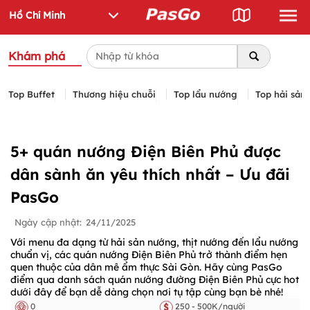
Khám phá
Top Buffet
Thương hiệu chuỗi
Top lẩu nướng
Top hải sản
5+ quán nướng Điện Biên Phủ được
dân sành ăn yêu thích nhất – Ưu đãi
PasGo
Ngày cập nhật:
24/11/2025
Với menu đa dạng từ hải sản nướng, thịt nướng đến lẩu nướng
chuẩn vị, các quán nướng Điện Biên Phủ trở thành điểm hẹn
quen thuộc của dân mê ẩm thực Sài Gòn. Hãy cùng PasGo
điểm qua danh sách quán nướng đường Điện Biên Phủ cực hot
dưới đây để bạn dễ dàng chọn nơi tụ tập cùng bạn bè nhé!
0
250 - 500K/người