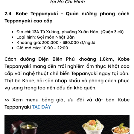
tại Hồ Chí Minh
2.4. Kobe Teppanyaki - Quán nướng phong cách
Teppanyaki cao cấp
Địa chỉ: 13A Tú Xương, phường Xuân Hòa, (Quận 3 cũ)
Loại hình: Gọi món Nhật Bản
Khoảng giá: 300.000 - 380.000 đ/người
Giờ mở cửa: 10:00 - 22:00
Cách đường Điện Biên Phủ khoảng 1.8km, Kobe
Teppanyaki mang đến trải nghiệm ẩm thực Nhật cao
cấp với nghệ thuật chế biến Teppanyaki ngay tại bàn.
Thịt bò Kobe, hải sản nhập khẩu và phong cách phục
vụ sang trọng tạo nên dấu ấn khó quên.
>> Xem menu bảng giá, ưu đãi và đặt bàn Kobe
Teppanyaki
TẠI ĐÂY