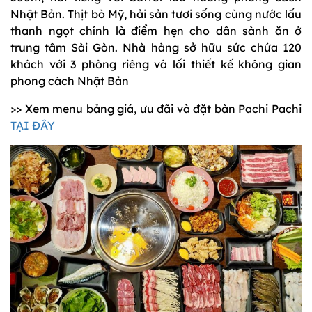
Nhật Bản. Thịt bò Mỹ, hải sản tươi sống cùng nước lẩu
thanh ngọt chính là điểm hẹn cho dân sành ăn ở
trung tâm Sài Gòn. Nhà hàng sở hữu sức chứa 120
khách với 3 phòng riêng và lối thiết kế không gian
phong cách Nhật Bản
>> Xem menu bảng giá, ưu đãi và đặt bàn Pachi Pachi
TẠI ĐÂY