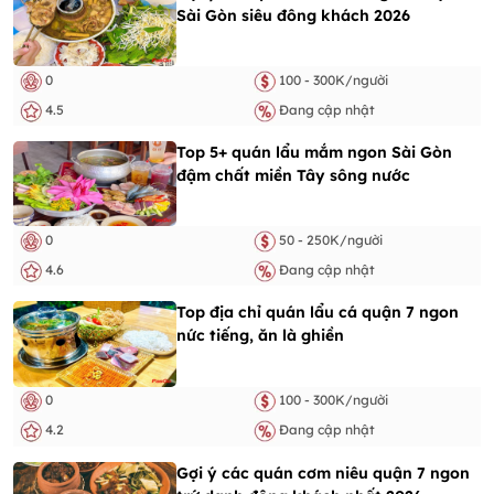
Sài Gòn siêu đông khách 2026
0
100 - 300K/người
4.5
Đang cập nhật
Top 5+ quán lẩu mắm ngon Sài Gòn
đậm chất miền Tây sông nước
0
50 - 250K/người
4.6
Đang cập nhật
Top địa chỉ quán lẩu cá quận 7 ngon
nức tiếng, ăn là ghiền
0
100 - 300K/người
4.2
Đang cập nhật
Gợi ý các quán cơm niêu quận 7 ngon