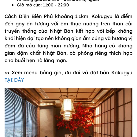
Giờ mở cửa: 11:00 - 22:00
Cách Điện Biên Phủ khoảng 1.1km, Kokugyu là điểm
đến gây ấn tượng với ẩm thực nướng trên than củi
truyền thống của Nhật Bản kết hợp với bếp không
khói hiện đại tạo nên không gian ấm cúng và hương vị
đậm đà của từng món nướng. Nhà hàng có không
gian đậm chất Nhật Bản, có phòng riêng thích hợp
cho buổi hẹn hò lãng mạn.
>> Xem menu bảng giá, ưu đãi và đặt bàn Kokugyu
TẠI ĐÂY