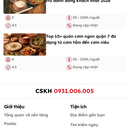
trứ danh đông khách nhất 2026
3
50 - 120K/người
4.5
Đang cập nhật
Top 10+ quán cơm ngon quận 7 đa
dạng từ cơm tấm đến cơm niêu
4
50 - 150K/người
4.5
Đang cập nhật
CSKH
0931.006.005
Giới thiệu
Tiện ích
Tổng quan về nền tảng
Địa điểm gần bạn
PasGo
Tìm kiếm ngay