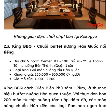
Không gian đậm chất nhật bản tại Kokugyu
2.3. King BBQ - Chuỗi buffet nướng Hàn Quốc nổi
tiếng
Địa chỉ: Vincom Center, B3 - 10B, Số 70-72 Lê Thánh
Tôn, phường Bến Thành, (Quận 1 cũ)
Loại hình: Gọi món nướng lẩu Hàn Quốc
Khoảng giá: 250.000 – 300.000 đ/người
Giờ mở cửa: 11:00 - 22:00
King BBQ cách Điện Biên Phủ tầm 1.7km, là thương
hiệu buffet nướng Hàn quen thuộc. Với thực đơn hơn
200 món từ thịt nướng tẩm ướp đậm đà, các món
nóng chuẩn Hàn đến các loại Panchan ngon khó