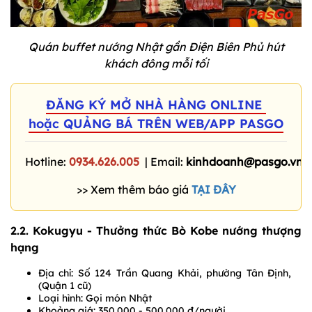
Quán buffet nướng Nhật gần Điện Biên Phủ hút
khách đông mỗi tối
ĐĂNG KÝ MỞ NHÀ HÀNG ONLINE
hoặc QUẢNG BÁ TRÊN WEB/APP PASGO
Hotline:
0934.626.005
| Email:
kinhdoanh@pasgo.vn
>> Xem thêm báo giá
TẠI ĐÂY
2.2. Kokugyu - Thưởng thức Bò Kobe nướng thượng
hạng
Địa chỉ: Số 124 Trần Quang Khải, phường Tân Định,
(Quận 1 cũ)
Loại hình: Gọi món Nhật
Khoảng giá: 350.000 - 500.000 đ/người