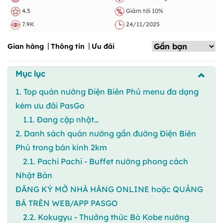
4.5
Giảm tới 10%
7.9K
24/11/2025
Gian hàng
Thông tin
Ưu đãi
Mục lục
1. Top quán nướng Điện Biên Phủ menu đa dạng
kèm ưu đãi PasGo
1.1. Đang cập nhật…
2. Danh sách quán nướng gần đường Điện Biên
Phủ trong bán kính 2km
2.1. Pachi Pachi - Buffet nướng phong cách
Nhật Bản
ĐĂNG KÝ MỞ NHÀ HÀNG ONLINE hoặc QUẢNG
BÁ TRÊN WEB/APP PASGO
2.2. Kokugyu - Thưởng thức Bò Kobe nướng