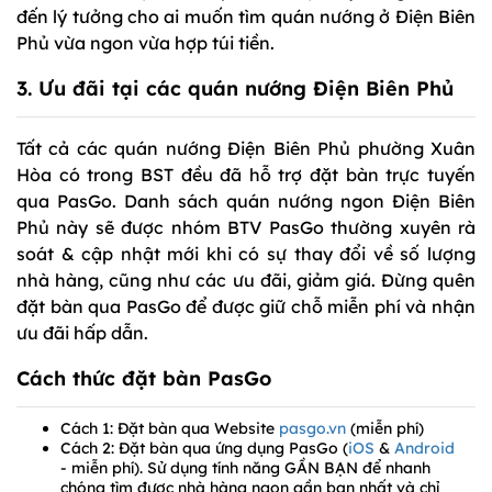
đến lý tưởng cho ai muốn tìm quán nướng ở Điện Biên
Phủ vừa ngon vừa hợp túi tiền.
3. Ưu đãi tại các quán nướng Điện Biên Phủ
Tất cả các quán nướng Điện Biên Phủ phường Xuân
Hòa có trong BST đều đã hỗ trợ đặt bàn trực tuyến
qua PasGo. Danh sách quán nướng ngon Điện Biên
Phủ này sẽ được nhóm BTV PasGo thường xuyên rà
soát & cập nhật mới khi có sự thay đổi về số lượng
nhà hàng, cũng như các ưu đãi, giảm giá. Đừng quên
đặt bàn qua PasGo để được giữ chỗ miễn phí và nhận
ưu đãi hấp dẫn.
Cách thức đặt bàn PasGo
Cách 1: Đặt bàn qua Website
pasgo.vn
(miễn phí)
Cách 2: Đặt bàn qua ứng dụng PasGo (
iOS
&
Android
- miễn phí). Sử dụng tính năng GẦN BẠN để nhanh
chóng tìm được nhà hàng ngon gần bạn nhất và chỉ