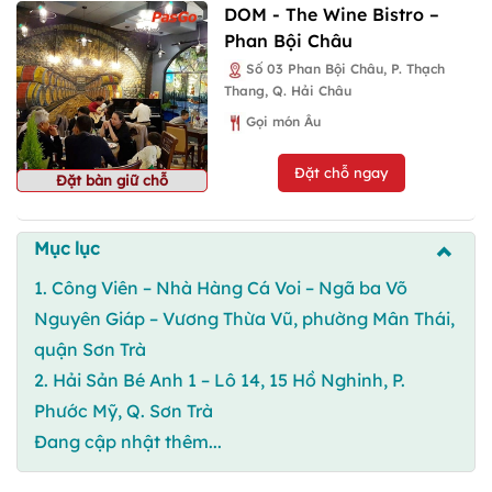
DOM - The Wine Bistro –
Phan Bội Châu
Số 03 Phan Bội Châu, P. Thạch
Thang, Q. Hải Châu
Gọi món Âu
Đặt chỗ ngay
Đặt bàn giữ chỗ
Mục lục
1. Công Viên – Nhà Hàng Cá Voi – Ngã ba Võ
Nguyên Giáp – Vương Thừa Vũ, phường Mân Thái,
quận Sơn Trà
2. Hải Sản Bé Anh 1 – Lô 14, 15 Hồ Nghinh, P.
Phước Mỹ, Q. Sơn Trà
Đang cập nhật thêm...