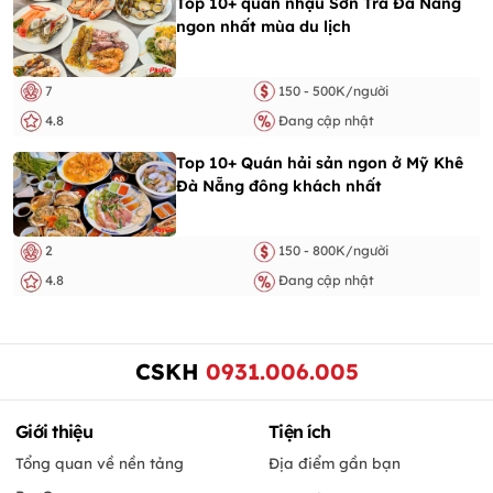
Top 10+ quán nhậu Sơn Trà Đà Nẵng
ngon nhất mùa du lịch
7
150 - 500K/người
4.8
Đang cập nhật
Top 10+ Quán hải sản ngon ở Mỹ Khê
Đà Nẵng đông khách nhất
2
150 - 800K/người
4.8
Đang cập nhật
CSKH
0931.006.005
Giới thiệu
Tiện ích
Tổng quan về nền tảng
Địa điểm gần bạn