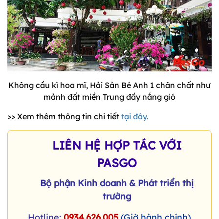
Không cầu kì hoa mĩ, Hải Sản Bé Anh 1 chân chất như
mảnh đất miền Trung đầy nắng gió
>> Xem thêm thông tin chi tiết
tại đây.
LIÊN HỆ HỢP TÁC VỚI
PASGO
Bộ phận Kinh doanh & Phát triển thị
trường
Hotline:
0934.626.005
(Giờ hành chính)