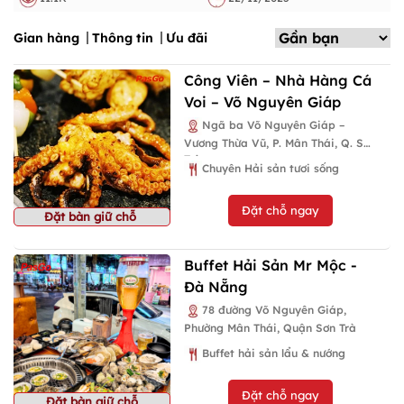
Gian hàng
Thông tin
Ưu đãi
Công Viên – Nhà Hàng Cá
Voi – Võ Nguyên Giáp
Ngã ba Võ Nguyên Giáp –
Vương Thừa Vũ, P. Mân Thái, Q. Sơn
Trà
Chuyên Hải sản tươi sống
Đặt chỗ ngay
Đặt bàn giữ chỗ
Buffet Hải Sản Mr Mộc -
Đà Nẵng
78 đường Võ Nguyên Giáp,
Phường Mân Thái, Quận Sơn Trà
Buffet hải sản lẩu & nướng
Đặt chỗ ngay
Đặt bàn giữ chỗ