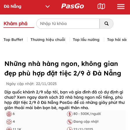
Khám phá
Top Buffet
Thương hiệu chuỗi
Top lẩu nướng
Top hải sản
Những nhà hàng ngon, không gian
đẹp phù hợp đặt tiệc 2/9 ở Đà Nẵng
Ngày cập nhật:
22/11/2025
Dịp quốc khánh 2/9 sắp tới, bạn và gia đình đã có dự định gì
chưa? Xem ngay danh sách 20 nhà hàng ngon nổi tiếng, phù
hợp đặt tiệc 2/9 ở Đà Nẵng PasGo để có những giây phút thư
giãn thoải mái bên bạn bè, người thân nha.
6
80 - 500K/người
4
Đang cập nhật
11.1K
22/11/2025