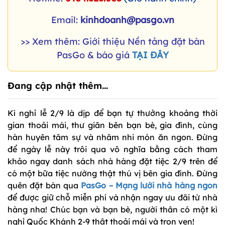
Email:
kinhdoanh@pasgo.vn
>> Xem thêm: Giới thiệu Nền tảng đặt bàn
PasGo & báo giá
TẠI ĐÂY
Đang cập nhật thêm...
Kì nghỉ lễ 2/9 là dịp để bạn tự thưởng khoảng thời
gian thoải mái, thư giãn bên bạn bè, gia đình, cùng
hàn huyên tâm sự và nhâm nhi món ăn ngon. Đừng
để ngày lễ này trôi qua vô nghĩa bằng cách tham
khảo ngay danh sách nhà hàng đặt tiệc 2/9 trên để
có một bữa tiệc nướng thật thú vị bên gia đình. Đừng
quên đặt bàn qua
PasGo – Mạng lưới nhà hàng ngon
để được giữ chỗ miễn phí và nhận ngay ưu đãi từ nhà
hàng nha! Chúc bạn và bạn bè, người thân có một kì
nghỉ Quốc Khánh 2-9 thật thoải mái và trọn vẹn!