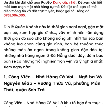
Ưu đãi khi đặt chỗ qua PasGo
Đang cập nhật
. Để xem chi tiết
mời bạn chọn một nhà hàng cụ thể. Để đặt chỗ bạn có thể
điền thông tin và đặt trực tuyến, hoặc gọi tới Tổng đài
0931.006.005
.
Dịp lễ Quốc Khánh này là thời gian nghỉ ngơi, gặp mặt
bạn bè, xum họp gia đình..., vậy mình nên tận dụng
thời gian đó sao cho không uổng phí nhỉ? Tại sao bạn
không lựa chọn cùng gia đình, bạn bè thưởng thức
những món ăn ngon trong không gian độc đáo tại
những nhà hàng ngon ở Đà Nẵng dưới đây, đảm bảo
bạn sẽ có những trải nghiệm trọn vẹn và ý nghĩa nhất.
Xem ngay nào!
1. Công Viên – Nhà Hàng Cá Voi – Ngã ba Võ
Nguyên Giáp – Vương Thừa Vũ, phường Mân
Thái, quận Sơn Trà
Công Viên – Nhà Hàng Cá Voi là khu tổ hợp ẩm thực –