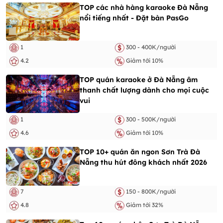
TOP các nhà hàng karaoke Đà Nẵng
nổi tiếng nhất - Đặt bàn PasGo
1
300 - 400K/người
4.2
Giảm tới 10%
TOP quán karaoke ở Đà Nẵng âm
thanh chất lượng dành cho mọi cuộc
vui
1
300 - 500K/người
4.6
Giảm tới 10%
TOP 10+ quán ăn ngon Sơn Trà Đà
Nẵng thu hút đông khách nhất 2026
7
150 - 800K/người
4.8
Giảm tới 32%