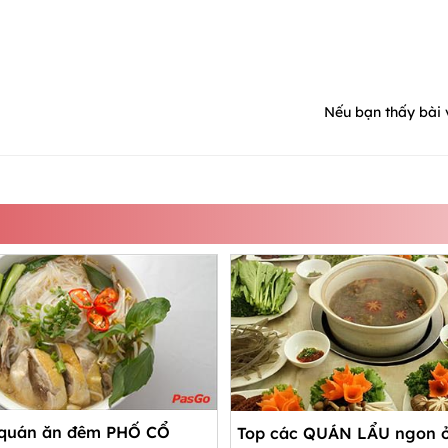
Nếu bạn thấy bài v
 quán ăn đêm PHỐ CỔ
Top các QUÁN LẨU ngon 