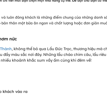
m chi tiết mời bạn chọn một nhà hàng cụ thể. Để đặt chỗ bạn có thể
ộn và luôn đông khách là những điểm chung của những danh 
 bản thân một bữa ăn ngon và chất lượng hoặc đơn giản muốn
thơm nức
 Thành
, không thể bỏ qua Lẩu Đức Trọc, thương hiệu mà ch
đầy màu sắc nơi đây. Những lẩu cháo chim câu, lẩu riêu s
t nhiều khoảnh khắc sum vầy ấm cúng khi đêm về!
p khách vào ra