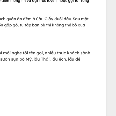
 điền thông tin và đặt trực tuyến, hoặc gọi tới Tổng
sách quán ăn đêm ở Cầu Giấy dưới đây. Sau một
 gặp gỡ, tụ tập bạn bè thì không thể bỏ qua
ỉ mới nghe tới tên gọi, nhiều thực khách sành
ườn sụn bò Mỹ, lẩu Thái, lẩu ếch, lẩu dê