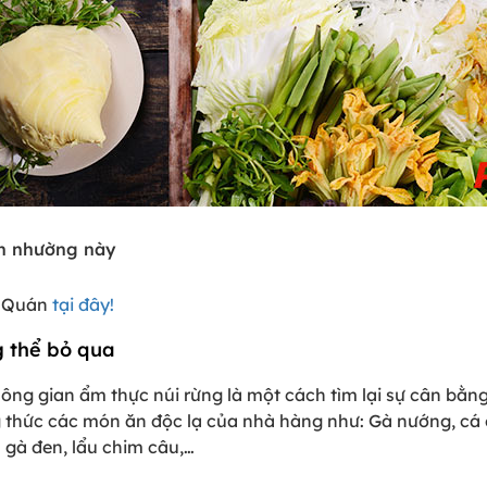
ẫn nhường này
m Quán
tại đây!
g thể bỏ qua
hông gian ẩm thực núi rừng là một cách tìm lại sự cân bằ
 thức các món ăn độc lạ của nhà hàng như: Gà nướng, cá 
 gà đen, lẩu chim câu,…