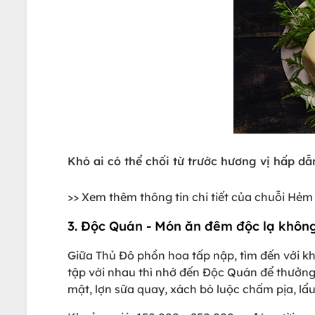
Khó ai có thể chối từ trước hương vị hấp d
>> Xem thêm thông tin chi tiết của chuỗi Hẻ
3. Độc Quán - Món ăn đêm độc lạ khôn
Giữa Thủ Đô phồn hoa tấp nập, tìm đến với k
tập với nhau thì nhớ đến Độc Quán để thưởng
mật, lợn sữa quay, xách bò luộc chấm pịa, lẩu