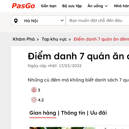
Gần bạn
Bộ sưu tập
Ăn uống
Nhà hàn
Khám Phá
>
Top khu vực
>
Điểm danh 7 quán ăn đêm 
Điểm danh 7 quán ăn 
Ngày cập nhật:
17/02/2022
Những cú đêm mà không biết danh sách 7 quá
3
4.2
Gian hàng
|
Thông tin
|
Ưu đãi