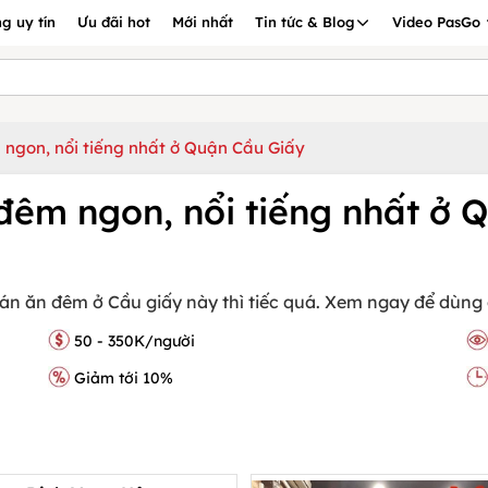
g uy tín
Ưu đãi hot
Mới nhất
Tin tức & Blog
Video PasGo
ngon, nổi tiếng nhất ở Quận Cầu Giấy
đêm ngon, nổi tiếng nhất ở 
n ăn đêm ở Cầu giấy này thì tiếc quá. Xem ngay để dùng 
50 - 350K/người
Giảm tới 10%