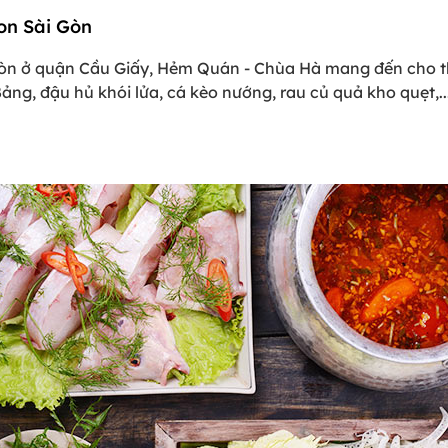
on Sài Gòn
n ở quận Cầu Giấy, Hẻm Quán - Chùa Hà mang đến cho thự
ảng, đậu hủ khói lửa, cá kèo nướng, rau củ quả kho quẹt,