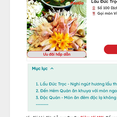
Lẩu Đức Trọ
Số 100 Dịc
Gọi món Vi
Ưu đãi hấp dẫn
Mục lục
1. Lẩu Đức Trọc - Nghi ngút hương lẩu 
2. Đến Hẻm Quán ăn khuya với món ngo
3. Độc Quán - Món ăn đêm độc lạ không
--------