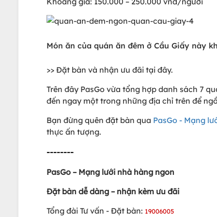
Khoảng giá: 150.000 – 250.000 vnđ/người
Món ăn của quán ăn đêm ở Cầu Giấy này kh
>> Đặt bàn và nhận ưu đãi tại đây.
Trên đây PasGo vừa tổng hợp danh sách 7 qu
đến ngay một trong những địa chỉ trên để ngồ
Bạn đừng quên đặt bàn qua
PasGo - Mạng lư
thực ấn tượng.
--------
PasGo – Mạng lưới nhà hàng ngon
Đặt bàn dễ dàng – nhận kèm ưu đãi
Tổng đài Tư vấn - Đặt bàn:
19006005