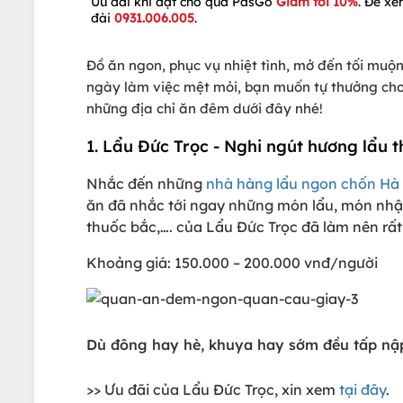
Ưu đãi khi đặt chỗ qua PasGo
Giảm tới 10%
. Để xe
đài
0931.006.005
.
Đồ ăn ngon, phục vụ nhiệt tình, mở đến tối mu
ngày làm việc mệt mỏi, bạn muốn tự thưởng cho
những địa chỉ ăn đêm dưới đây nhé!
1. Lẩu Đức Trọc - Nghi ngút hương lẩu 
Nhắc đến những
nhà hàng lẩu ngon chốn Hà
ăn đã nhắc tới ngay những món lẩu, món nhậu 
thuốc bắc,…. của Lẩu Đức Trọc đã làm nên rấ
Khoảng giá: 150.000 – 200.000 vnđ/người
Dù đông hay hè, khuya hay sớm đều tấp nậ
>> Ưu đãi của Lẩu Đức Trọc, xin xem
tại đây
.