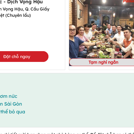
c - Dịch Vọng Hậu
h Vọng Hậu, Q. Cầu Giấy
ệt (Chuyên lẩu)
Đặt chỗ ngay
Tạm nghỉ ngắn
thơm nức
n Sài Gòn
 thể bỏ qua