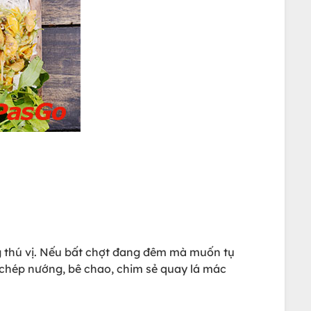
ng thú vị. Nếu bất chợt đang đêm mà muốn tụ
chép nướng, bê chao, chim sẻ quay lá mác