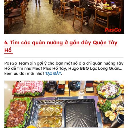
6. Tìm các quán nướng ở gần đây Quận Tây
Hồ
PasGo Team xin gợi ý cho bạn một số địa chỉ quán nướng Tây
Hồ dễ tìm như Meat Plus Hồ Tây, Hugo BBQ Lạc Long Quân...
kèm ưu đãi mới nhất
TẠI ĐÂY
.