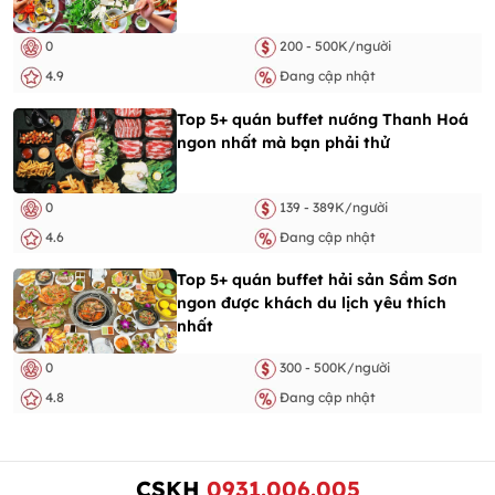
0
200 - 500K/người
4.9
Đang cập nhật
Top 5+ quán buffet nướng Thanh Hoá
ngon nhất mà bạn phải thử
0
139 - 389K/người
4.6
Đang cập nhật
Top 5+ quán buffet hải sản Sầm Sơn
ngon được khách du lịch yêu thích
nhất
0
300 - 500K/người
4.8
Đang cập nhật
CSKH
0931.006.005