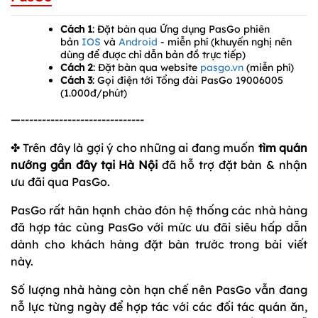
Cách 1
: Đặt bàn qua Ứng dụng PasGo phiên
bản
IOS
và
Android
- miễn phí (khuyến nghị nên
dùng để được chỉ dẫn bản đồ trực tiếp)
Cách 2
: Đặt bàn qua website
pasgo.vn
(miễn phí)
Cách 3
: Gọi điện tới Tổng đài PasGo 19006005
(1.000đ/phút)
—-----------------------------
✤ Trên đây là gợi ý cho những ai đang muốn
tìm quán
nướng gần đây tại Hà Nội
đã hỗ trợ đặt bàn & nhận
ưu đãi qua PasGo.
PasGo rất hân hạnh chào đón hệ thống các nhà hàng
đã hợp tác cùng PasGo với mức ưu đãi siêu hấp dẫn
dành cho khách hàng đặt bàn trước trong bài viết
này.
Số lượng nhà hàng còn hạn chế nên PasGo vẫn đang
nỗ lực từng ngày để hợp tác với các đối tác quán ăn,