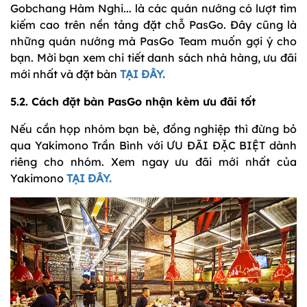
Gobchang Hàm Nghi... là các quán nướng có lượt tìm
kiếm cao trên nền tảng đặt chỗ PasGo. Đây cũng là
những quán nướng mà PasGo Team muốn gợi ý cho
bạn. Mời bạn xem chi tiết danh sách nhà hàng, ưu đãi
mới nhất và đặt bàn
TẠI ĐÂY.
5.2. Cách đặt bàn PasGo nhận kèm ưu đãi tốt
Nếu cần họp nhóm bạn bè, đồng nghiệp thì đừng bỏ
qua Yakimono Trần Bình với ƯU ĐÃI ĐẶC BIỆT dành
riêng cho nhóm. Xem ngay ưu đãi mới nhất của
Yakimono
TẠI ĐÂY.