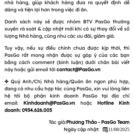
nhà hàng, giúp khách hàng đưa ra quyết định dễ
dàng và tiện lợi hơn trong việc đi ăn.
Danh sách này sẽ được nhóm BTV PasGo thường
xuyên rà soát & cập nhật mới khi có sự thay đổi về số
lượng Nhà hàng, cũng như các ưu đãi, giảm giá.
Tuy vậy, nếu sự điều chỉnh chưa được kịp thời, thì
PasGo rất mong nhận được sự góp ý của các bạn
bằng cách comment (bình luận) dưới chân bài viết
này hoặc gửi email tới
contact@PasGo.vn
✤ Quý Anh/Chị Nhà hàng/Quán ăn ngon phù hợp,
đang có nhu cầu hợp tác cùng PasGo, xin vui lòng liên
hệ tới bộ phận kinh doanh PasGo tại địa chỉ
email:
Kinhdoanh@PasGo.vn
hoặc
Hotline Kinh
doanh:
0934.626.005
Tác giả:
Phương Thảo - PasGo Team
Ngày cập nhật:
11/08/2025