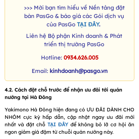
>>> Mời bạn tìm hiểu về Nền tảng đặt
bàn PasGo & báo giá các Gói dịch vụ
của PasGo
TẠI ĐÂY
.
Liên hệ Bộ phận Kinh doanh & Phát
triển thị trường PasGo
Hotline:
0934.626.005
Email:
kinhdoanh@pasgo.vn
4.2. Cách đặt chỗ trước để nhận ưu đãi tới quán
nướng tại Hà Đông
Yakimono Hà Đông hiện đang có ƯU ĐÃI DÀNH CHO
NHÓM cực kỳ hấp dẫn, cập nhật ngay ưu đãi mới
nhất và đặt chỗ
TẠI ĐÂY
để không bỏ lỡ cơ hội ăn
ngon giảm giá đậm từ chuỗi quán nướng này.