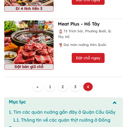
Đi 4 tính tiền 3
Meat Plus - Hồ Tây
73 Trích Sài, Phường Bưởi, Q.
Tây Hồ
Gọi món nướng Hàn Quốc
Đặt chỗ ngay
Đặt bàn giữ chỗ
«
1
2
3
4
Mục lục
1. Tìm các quán nướng gần đây ở Quận Cầu Giấy
1.1. Thông tin về các quán thịt nướng ở Đống