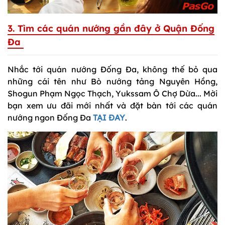
3. Tìm các quán nướng gần đây ở Quận Đống
Đa
Nhắc tới quán nướng Đống Đa, không thế bỏ qua
những cái tên như Bò nướng tảng Nguyên Hồng,
Shogun Phạm Ngọc Thạch, Yukssam Ô Chợ Dừa... Mời
bạn xem ưu đãi mới nhất và đặt bàn tới các quán
nướng ngon Đống Đa
TẠI ĐAY
.