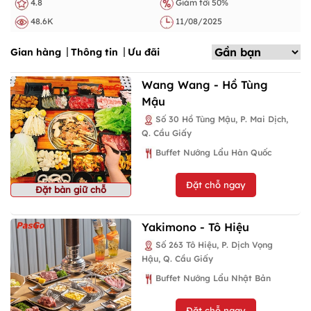
4.8
Giảm tới 50%
48.6K
11/08/2025
Gian hàng
Thông tin
Ưu đãi
Wang Wang - Hồ Tùng
Mậu
Số 30 Hồ Tùng Mậu, P. Mai Dịch,
Q. Cầu Giấy
Buffet Nướng Lẩu Hàn Quốc
Đặt chỗ ngay
Đặt bàn giữ chỗ
Yakimono - Tô Hiệu
Số 263 Tô Hiệu, P. Dịch Vọng
Hậu, Q. Cầu Giấy
Buffet Nướng Lẩu Nhật Bản
Đặt chỗ ngay