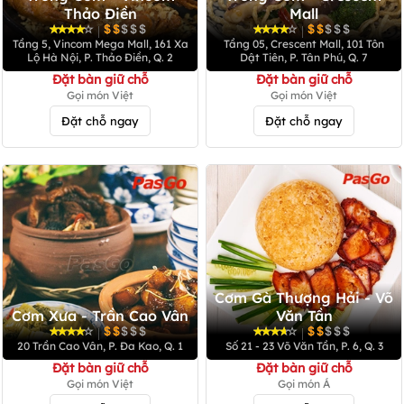
Thảo Điền
Mall
|
|
Tầng 5, Vincom Mega Mall, 161 Xa
Tầng 05, Crescent Mall, 101 Tôn
Lộ Hà Nội, P. Thảo Điền, Q. 2
Dật Tiên, P. Tân Phú, Q. 7
Đặt bàn giữ chỗ
Đặt bàn giữ chỗ
Gọi món Việt
Gọi món Việt
Đặt chỗ ngay
Đặt chỗ ngay
Cơm Gà Thượng Hải - Võ
Cơm Xưa - Trần Cao Vân
Văn Tần
|
|
20 Trần Cao Vân, P. Đa Kao, Q. 1
Số 21 - 23 Võ Văn Tần, P. 6, Q. 3
Đặt bàn giữ chỗ
Đặt bàn giữ chỗ
Gọi món Việt
Gọi món Á