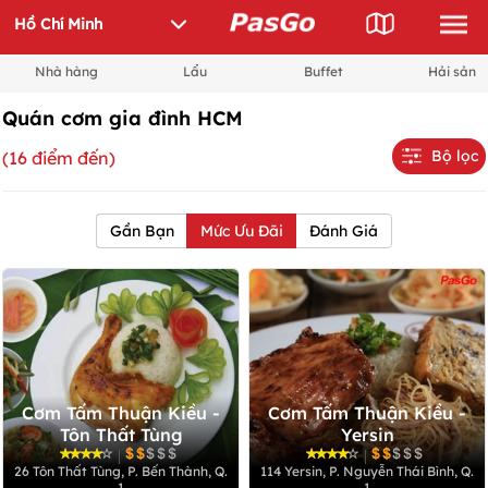
Nhà hàng
Lẩu
Buffet
Hải sản
Quán cơm gia đình HCM
Bộ lọc
(16 điểm đến)
Gần Bạn
Mức Ưu Đãi
Đánh Giá
Cơm Tấm Thuận Kiều -
Cơm Tấm Thuận Kiều -
Tôn Thất Tùng
Yersin
|
|
26 Tôn Thất Tùng, P. Bến Thành, Q.
114 Yersin, P. Nguyễn Thái Bình, Q.
1
1