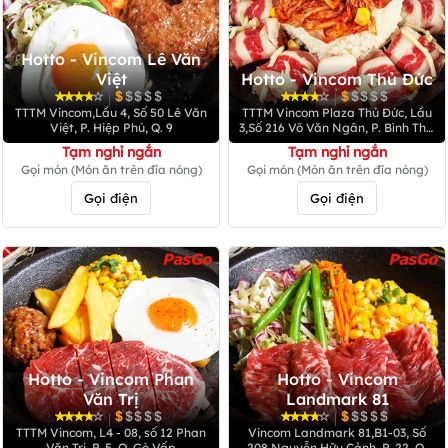
Hotto - Vincom Lê Văn
Việt
Hotto - Vincom Thủ Đức
|
|
TTTM Vincom,Lầu 4, Số 50 Lê Văn
TTTM Vincom Plaza Thủ Đức, Lầu
Việt, P. Hiệp Phú, Q. 9
3,Số 216 Võ Văn Ngân, P. Bình Thọ,
Q. Thủ Đức
Tạm nghỉ ngắn
Tạm nghỉ ngắn
Gọi món (Món ăn trên đĩa nóng)
Gọi món (Món ăn trên đĩa nóng)
Gọi điện
Gọi điện
Hotto - Vincom Phan
Hotto - Vincom
Văn Trị
Landmark 81
|
|
TTTM Vincom, L4 - 08, số 12 Phan
Vincom Landmark 81,B1-03, Số
Văn Trị, P. 5, Q. Gò Vấp
208 Nguyễn Hữu Cảnh, P. 22, Q.