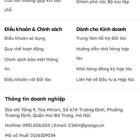
Câu hỏi thường gặp khi đặt
Khám phá các Bộ sưu tập
chỗ
Điều khoản & Chính sách
Dành cho Kinh doanh
Điều khoản sử dụng
Trung tâm hỗ trợ Đối tác
Quy chế hoạt động
Hướng dẫn nhà hàng hợp
tác
Chính sách bảo mật thông
tin
Nhà hàng đăng ký hợp tác
Điều khoản với Đối tác
Liên hệ về Đầu tư & Hợp tác
Thông tin doanh nghiệp
Địa chỉ: Tầng 9, Tòa Minori, Số 67A Trương Định, Phường
Trương Định, Quận Hai Bà Trưng, Hà Nội
Hotline: 0931.006.005 | Email:
CSKH@pasgo.vn
Mã số thuế: 0106329034