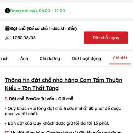
Đang mở cửa: 06:00 - 21:00
Đặt chỗ (Để có chỗ trước khi đến)
.
17:30
.
08/08
Đặt chỗ ngay
2
Chi tiết
n ích
Ảnh
Chỉ đường
Giờ hoạt động
Thông tin đặt chỗ nhà hàng Cơm Tấm Thuận
Kiều - Tôn Thất Tùng
I.
Đặt chỗ PasGo
: Tư vấn - Giữ chỗ
- Quý khách vui lòng đặt chỗ trước ít nhất
30
phút để được
1
/
1
/
1
phục vụ tốt nhất.
- Bàn đặt của Quý khách được giữ tối đa tới
15
phút.
II.
Ưu đãi tặng kèm: Chương trình ưu đãi khuyến mại đang