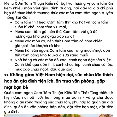
Menu Cơm Tấm Thuận Kiều nổi bật với hương vị cơm tấm ăn
kèm nhiều món Việt giàu dinh dưỡng, nơi đây là địa chỉ phù
hợp để thực khách thưởng thức các món cơm tấm ngon truyền
thống Sài Gòn:
Cơm tấm thịt heo: Cơm tấm thịt kho hột vịt, cơm tấm
sườn bì chả, cơm tấm xíu mại,...
Menu cơm tấm gà, nên thử: Cơm tấm với gà đùi
nướng/gà kho gừng/gà xào sả ớt
Menu các món cá, nên thử: Cơm tấm cá cơm chiên
giòn/cá lóc kho/cá rô kho
Menu hải sản ngon: Cơm tấm cua rang muối/mực dồn
thịt/tôm càng kho tàu/cua sữa rang muối
Nhà hàng có các món đồ xào, canh ngon đặc sản Việt:
Canh khổ qua dồn thịt, canh chua tép, canh chua cá lóc,
mực xào chua ngọt, đậu que xào,..
>> Không gian Việt Nam hiện đại, sức chứa lớn thích
hợp ăn gia đình tiện ích, ăn trưa văn phòng, gặp
mặt bạn bè
Quán cơm ngon Cơm Tấm Thuận Kiều Tôn Thất Tùng thiết kế
hiện đại, nổi bật với hai tông màu xanh - vàng chủ đạo,
không gian rộng thoáng sức chứa lớn, phù hợp là quán ăn gia
đình, quán ăn văn phòng hấp dẫn, đặt tiệc họp mặt, đặt tiệc
gia đình.