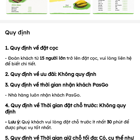
Quy định
1. Quy định về đặt cọc
- Đoàn khách từ
15 người lớn
trở lên đặt cọc, vui lòng liên hệ
để biết chi tiết.
2. Quy định về ưu đãi: Không quy định
3. Quy định về thời gian nhận khách PasGo
- Nhà hàng luôn nhận khách PasGo.
4. Quy định về Thời gian đặt chỗ trước: Không quy
định
- Lưu ý:
Quý khách vui lòng đặt chỗ trước ít nhất
3
0
phút để
được phục vụ tốt nhất.
5. Quy định về Thời gian giữ chỗ tối đa: Có, cụ thể như