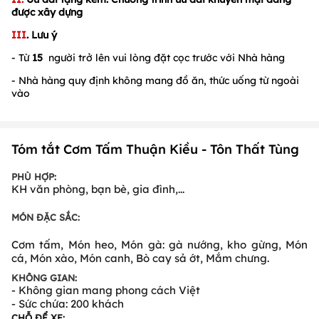
được xây dựng
III
. Lưu ý
- Từ
15
người trở lên vui lòng đặt cọc trước với Nhà hàng
- Nhà hàng quy định không mang đồ ăn, thức uống từ ngoài
vào
Tóm tắt Cơm Tấm Thuận Kiều - Tôn Thất Tùng
PHÙ HỢP:
KH văn phòng, bạn bè, gia đình,...
MÓN ĐẶC SẮC:
Cơm tấm, Món heo, Món gà: gà nướng, kho gừng, Món
cá, Món xào, Món canh, Bò cay sả ớt, Mắm chưng.
KHÔNG GIAN:
- Không gian mang phong cách Việt
- Sức chứa: 200 khách
CHỖ ĐỂ XE: