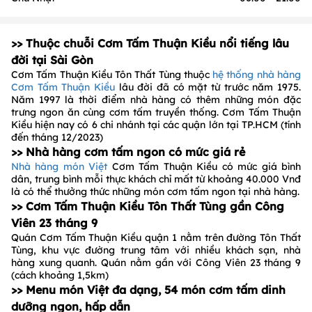
>> Thuộc chuỗi Cơm Tấm Thuận Kiều nổi tiếng lâu
đời tại Sài Gòn
Cơm Tấm Thuận Kiều Tôn Thất Tùng thuộc
hệ thống nhà hàng
Cơm Tấm Thuận Kiều
lâu đời đã có mặt từ trước năm 1975.
Năm 1997 là thời điểm nhà hàng có thêm những món đặc
trưng ngon ăn cùng cơm tấm truyền thống. Cơm Tấm Thuận
Kiều hiện nay có 6 chi nhánh tại các quận lớn tại TP.HCM (tính
đến tháng 12/2023)
>> Nhà hàng cơm tấm ngon có mức giá rẻ
Nhà hàng món Việt
Cơm Tấm Thuận Kiều có mức giá bình
dân, trung bình mỗi thực khách chỉ mất từ khoảng 40.000 Vnđ
là có thể thưởng thức những món cơm tấm ngon tại nhà hàng.
>> Cơm Tấm Thuận Kiều Tôn Thất Tùng gần Công
Viên 23 tháng 9
Quán Cơm Tấm Thuận Kiều quận 1 nằm trên đường Tôn Thất
Tùng, khu vực đường trung tâm với nhiều khách sạn, nhà
hàng xung quanh. Quán nằm gần với Công Viên 23 tháng 9
(cách khoảng 1,5km)
>> Menu món Việt đa dạng, 54 món cơm tấm dinh
dưỡng ngon, hấp dẫn