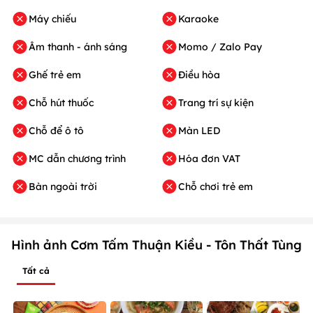
Máy chiếu
Karaoke
Âm thanh - ánh sáng
Momo / Zalo Pay
Ghế trẻ em
Điều hòa
Chỗ hút thuốc
Trang trí sự kiện
Chỗ để ô tô
Màn LED
MC dẫn chương trình
Hóa đơn VAT
Bàn ngoài trời
Chỗ chơi trẻ em
Hình ảnh Cơm Tấm Thuận Kiều - Tôn Thất Tùng
Tất cả