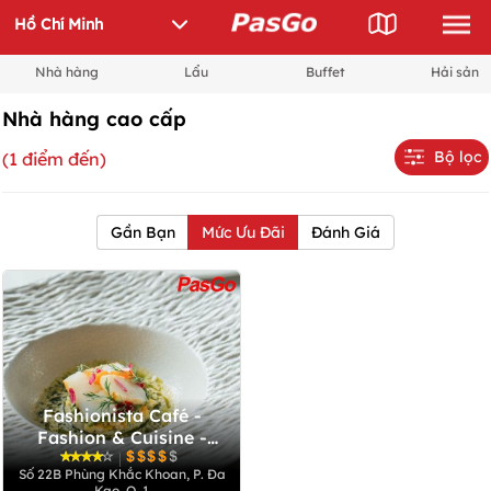
Nhà hàng
Lẩu
Buffet
Hải sản
Nhà hàng cao cấp
Bộ lọc
(1 điểm đến)
Gần Bạn
Mức Ưu Đãi
Đánh Giá
Fashionista Café -
Fashion & Cuisine -
Phùng Khắc Khoan
|
Số 22B Phùng Khắc Khoan, P. Đa
Kao, Q. 1