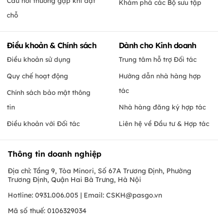
Câu hỏi thường gặp khi đặt
Khám phá các Bộ sưu tập
chỗ
Điều khoản & Chính sách
Dành cho Kinh doanh
Điều khoản sử dụng
Trung tâm hỗ trợ Đối tác
Quy chế hoạt động
Hướng dẫn nhà hàng hợp
tác
Chính sách bảo mật thông
tin
Nhà hàng đăng ký hợp tác
Điều khoản với Đối tác
Liên hệ về Đầu tư & Hợp tác
Thông tin doanh nghiệp
Địa chỉ: Tầng 9, Tòa Minori, Số 67A Trương Định, Phường
Trương Định, Quận Hai Bà Trưng, Hà Nội
Hotline: 0931.006.005 | Email:
CSKH@pasgo.vn
Mã số thuế: 0106329034