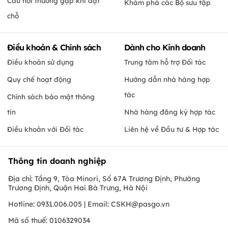
Câu hỏi thường gặp khi đặt
Khám phá các Bộ sưu tập
chỗ
Điều khoản & Chính sách
Dành cho Kinh doanh
Điều khoản sử dụng
Trung tâm hỗ trợ Đối tác
Quy chế hoạt động
Hướng dẫn nhà hàng hợp
tác
Chính sách bảo mật thông
tin
Nhà hàng đăng ký hợp tác
Điều khoản với Đối tác
Liên hệ về Đầu tư & Hợp tác
Thông tin doanh nghiệp
Địa chỉ: Tầng 9, Tòa Minori, Số 67A Trương Định, Phường
Trương Định, Quận Hai Bà Trưng, Hà Nội
Hotline: 0931.006.005 | Email:
CSKH@pasgo.vn
Mã số thuế: 0106329034