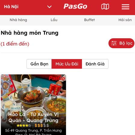
Nhà hàng
Lẩu
Buffet
Hải sản
Nhà hàng món Trung
Bộ lọc
(1 điểm đến)
Gần Bạn
Mức Ưu Đãi
Đánh Giá
Hảo La - Tứ Xuyên Vị
Quán - Quang Trung
|
Số 49 Quang Trung, P. Trần Hưng
Đạo, Q. Hai Bà Trưng