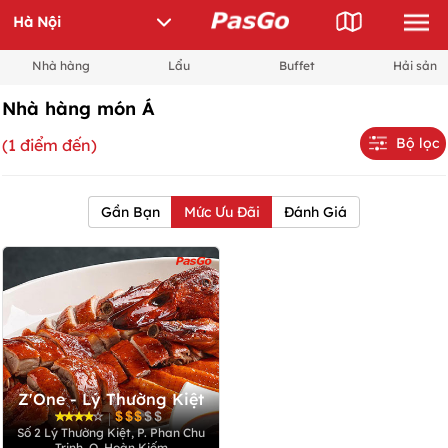
Nhà hàng
Lẩu
Buffet
Hải sản
Nhà hàng món Á
Bộ lọc
(1 điểm đến)
Gần Bạn
Mức Ưu Đãi
Đánh Giá
Z'One - Lý Thường Kiệt
|
Số 2 Lý Thường Kiệt, P. Phan Chu
Trinh, Q. Hoàn Kiếm