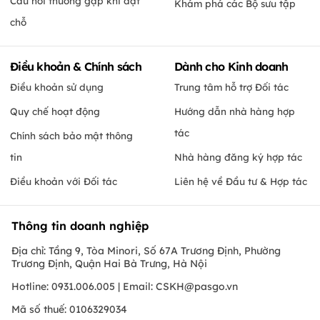
Câu hỏi thường gặp khi đặt
Khám phá các Bộ sưu tập
chỗ
Điều khoản & Chính sách
Dành cho Kinh doanh
Điều khoản sử dụng
Trung tâm hỗ trợ Đối tác
Quy chế hoạt động
Hướng dẫn nhà hàng hợp
tác
Chính sách bảo mật thông
tin
Nhà hàng đăng ký hợp tác
Điều khoản với Đối tác
Liên hệ về Đầu tư & Hợp tác
Thông tin doanh nghiệp
Địa chỉ: Tầng 9, Tòa Minori, Số 67A Trương Định, Phường
Trương Định, Quận Hai Bà Trưng, Hà Nội
Hotline: 0931.006.005 | Email:
CSKH@pasgo.vn
Mã số thuế: 0106329034