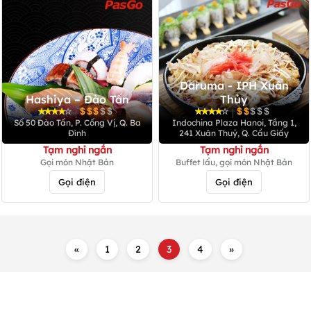
Daruma - IPH Xuân
Hashiya – Đào Tấn
Thủy
|
|
Số 50 Đào Tấn, P. Cống Vị, Q. Ba
Indochina Plaza Hanoi, Tầng 1,
Đình
241 Xuân Thuỷ, Q. Cầu Giấy
Tạm nghỉ ngắn
Tạm nghỉ ngắn
Gọi món Nhật Bản
Buffet lẩu, gọi món Nhật Bản
Gọi điện
Gọi điện
«
1
2
3
4
»