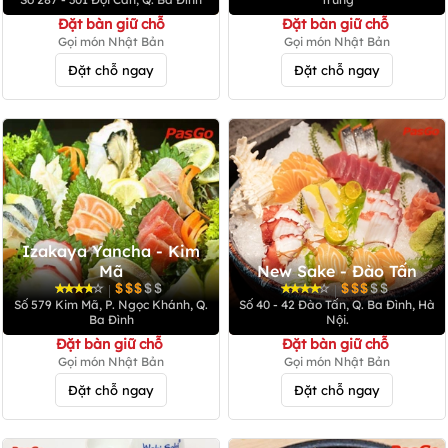
Đặt bàn giữ chỗ
Đặt bàn giữ chỗ
Gọi món Nhật Bản
Gọi món Nhật Bản
Đặt chỗ ngay
Đặt chỗ ngay
Izakaya Yancha - Kim
Mã
New Sake - Đào Tấn
|
|
Số 579 Kim Mã, P. Ngọc Khánh, Q.
Số 40 - 42 Đào Tấn, Q. Ba Đình, Hà
Ba Đình
Nội.
Đặt bàn giữ chỗ
Đặt bàn giữ chỗ
Gọi món Nhật Bản
Gọi món Nhật Bản
Đặt chỗ ngay
Đặt chỗ ngay