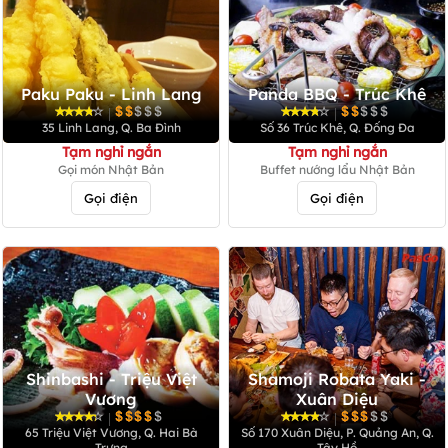
Paku Paku - Linh Lang
Panda BBQ - Trúc Khê
|
|
35 Linh Lang, Q. Ba Đình
Số 36 Trúc Khê, Q. Đống Đa
Tạm nghỉ ngắn
Tạm nghỉ ngắn
Gọi món Nhật Bản
Buffet nướng lẩu Nhật Bản
Gọi điện
Gọi điện
Shinbashi - Triệu Việt
Shamoji Robata Yaki -
Vương
Xuân Diệu
|
|
65 Triệu Việt Vương, Q. Hai Bà
Số 170 Xuân Diệu, P. Quảng An, Q.
Trưng
Tây Hồ