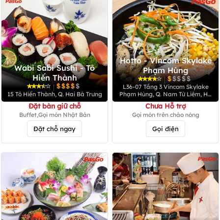
Hotto - Vincom Skylake
Wabi Sabi Sushi - Tô
Phạm Hùng
Hiến Thành
|
|
L36-07 Tầng 3 Vincom Skylake
15 Tô Hiến Thành, Q. Hai Bà Trưng
Phạm Hùng, Q. Nam Từ Liêm, Hà
Nội
Đặt bàn giữ chỗ
Chưa Hỗ trợ
Buffet,Gọi món Nhật Bản
Gọi món trên chảo nóng
Đặt chỗ ngay
Gọi điện