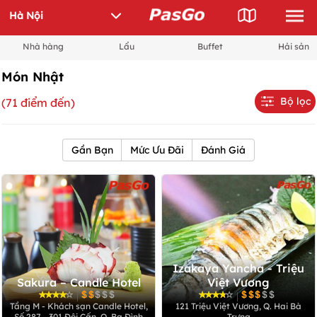
Nhà hàng
Lẩu
Buffet
Hải sản
Món Nhật
Bộ lọc
(71 điểm đến)
Gần Bạn
Mức Ưu Đãi
Đánh Giá
Izakaya Yancha - Triệu
Sakura – Candle Hotel
Việt Vương
|
|
Tầng M - Khách sạn Candle Hotel,
121 Triệu Việt Vương, Q. Hai Bà
Số 287 - 301 Đội Cấn, Q. Ba Đình
Trưng