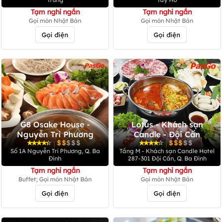
Tạm nghỉ ngắn
Tạm nghỉ ngắn
Gọi món Nhật Bản
Gọi món Nhật Bản
Gọi điện
Gọi điện
G8 Osake House -
Lotus - Khách sạn
Nguyễn Tri Phương
Candle - Đội Cấn
|
|
Số 1A Nguyễn Tri Phương, Q. Ba
Tầng M - Khách sạn Candle Hotel
Đình
287-301 Đội Cấn, Q. Ba Đình
Tạm nghỉ ngắn
Tạm nghỉ ngắn
Buffet; Gọi món Nhật Bản
Gọi món Nhật Bản
Gọi điện
Gọi điện