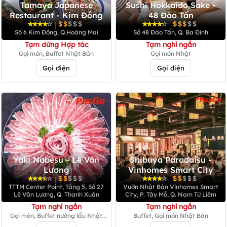
Tamaya Japanese
Sushi Hokkaido Sake -
Restaurant - Kim Đồng
48 Đào Tấn
|
|
Số 6 Kim Đồng, Q.Hoàng Mai
Số 48 Đào Tấn, Q. Ba Đình
Tạm dừng Hợp tác
Tạm nghỉ ngắn
Gọi món, Buffet Nhật Bản
Gọi món Nhật
Gọi điện
Gọi điện
Yaki Nabesu - Lê Văn
Shibuya Paradaisu -
Lương
Vinhomes Smart City
|
|
TTTM Center Point, Tầng 5, Số 27
Vườn Nhật Bản Vinhomes Smart
Lê Văn Lương, Q. Thanh Xuân
City, P. Tây Mỗ, Q. Nam Từ Liêm
Tạm nghỉ ngắn
Tạm nghỉ ngắn
Gọi món, Buffet nướng lẩu Nhật
Buffet, Gọi món Nhật Bản
Bản