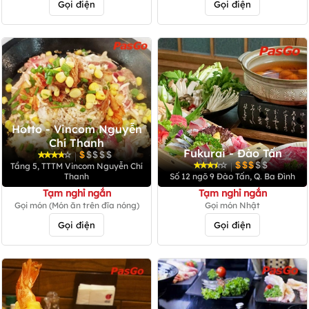
Gọi điện
Gọi điện
Hotto - Vincom Nguyễn
Chí Thanh
Fukurai - Đào Tấn
|
|
Tầng 5, TTTM Vincom Nguyễn Chí
Thanh
Số 12 ngõ 9 Đào Tấn, Q. Ba Đình
Tạm nghỉ ngắn
Tạm nghỉ ngắn
Gọi món (Món ăn trên đĩa nóng)
Gọi món Nhật
Gọi điện
Gọi điện