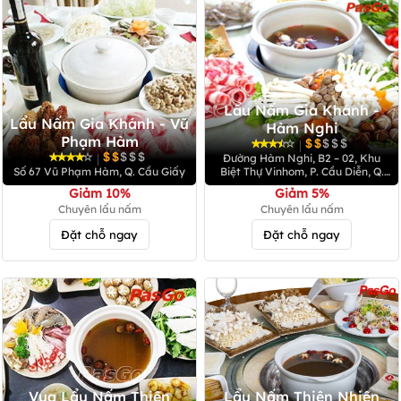
Lẩu Nấm Gia Khánh -
Lẩu Nấm Gia Khánh - Vũ
Hàm Nghi
Phạm Hàm
|
|
Đường Hàm Nghi, B2 – 02, Khu
Số 67 Vũ Phạm Hàm, Q. Cầu Giấy
Biệt Thự Vinhom, P. Cầu Diễn, Q.
Nam Từ Liêm
Giảm 10%
Giảm 5%
Chuyên lẩu nấm
Chuyên lẩu nấm
Đặt chỗ ngay
Đặt chỗ ngay
Vua Lẩu Nấm Thiên
Lẩu Nấm Thiên Nhiên