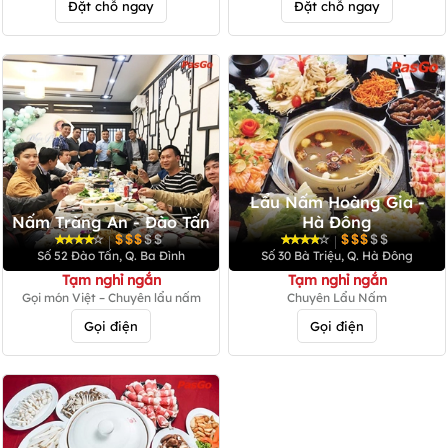
Đặt chỗ ngay
Đặt chỗ ngay
Lẩu Nấm Hoàng Gia -
Nấm Tràng An - Đào Tấn
Hà Đông
|
|
Số 52 Đào Tấn, Q. Ba Đình
Số 30 Bà Triệu, Q. Hà Đông
Tạm nghỉ ngắn
Tạm nghỉ ngắn
Gọi món Việt – Chuyên lẩu nấm
Chuyên Lẩu Nấm
Gọi điện
Gọi điện