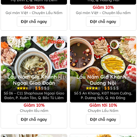
Giảm 10%
Giảm 10%
Gọi món Việt – Chuyên Lẩu Nấm
Gọi món Việt – Chuyên lẩu nấm
Đặt chỗ ngay
Đặt chỗ ngay
Lẩu Nấm Gia Khánh -
Lẩu Nấm Gia Khánh -
Ngoại Giao Đoàn
Dương Nội
|
|
Số 06 – C11 Shophouse Ngoại Giao
Số 5 An Khang, KĐT Nam Cường,
Đoàn, P. Xuân Tảo, Q. Bắc Từ Liêm
P. Dương Nội, Q. Hà Đông
Giảm 10%
Giảm tới 10%
Chuyên lẩu nấm
Chuyên Lẩu Nấm
Đặt chỗ ngay
Đặt chỗ ngay