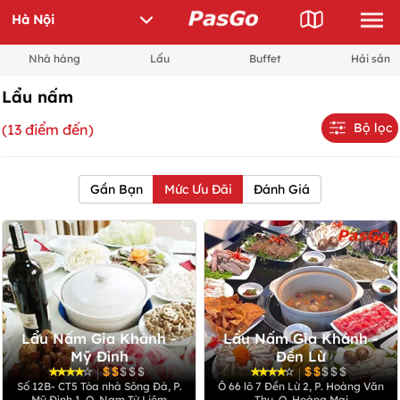
Nhà hàng
Lẩu
Buffet
Hải sản
Lẩu nấm
Bộ lọc
(13 điểm đến)
Gần Bạn
Mức Ưu Đãi
Đánh Giá
Lẩu Nấm Gia Khánh -
Lẩu Nấm Gia Khánh -
Mỹ Đình
Đền Lừ
|
|
Số 12B- CT5 Tòa nhà Sông Đà, P.
Ô 66 lô 7 Đền Lừ 2, P. Hoàng Văn
Mỹ Đình 1, Q. Nam Từ Liêm
Thụ, Q. Hoàng Mai