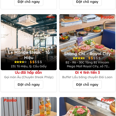
Đặt chỗ ngay
Đặt chỗ ngay
Le Monde Steak - Tô
Shang Chi - Royal City
Hiệu
|
|
B2 - R6 - 30C Tầng B1 Vincom
231 Tô Hiệu, Q. Cầu Giấy
Mega Mall Royal City, số 72
Nguyễn Trãi, Q. Thanh Xuân
Ưu đãi hấp dẫn
Đi 4 tính tiền 3
Gọi món Âu (Chuyên Steak Pháp)
Buffet Lẩu băng chuyền Đài Loan
Đặt chỗ ngay
Đặt chỗ ngay