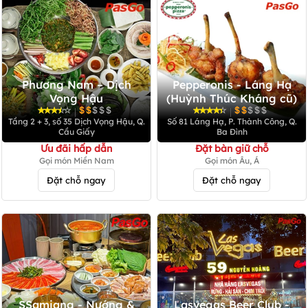
Phương Nam – Dịch
Pepperonis - Láng Hạ
Vọng Hậu
(Huỳnh Thúc Kháng cũ)
|
|
Tầng 2 + 3, số 35 Dịch Vọng Hậu, Q.
Số 81 Láng Hạ, P. Thành Công, Q.
Cầu Giấy
Ba Đình
Ưu đãi hấp dẫn
Đặt bàn giữ chỗ
Gọi món Miền Nam
Gọi món Âu, Á
Đặt chỗ ngay
Đặt chỗ ngay
SSamjang - Nướng &
Lasvegas Beer Club -