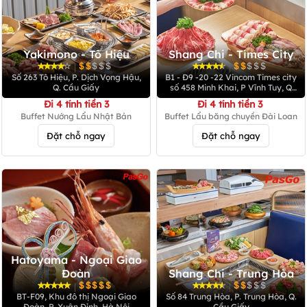
Yakimono - Tô Hiệu
Shang Chi - Times City
|
|
Số 263 Tô Hiệu, P. Dịch Vọng Hậu,
B1 - Đ9 -20 -22 Vincom Times city
Q. Cầu Giấy
số 458 Minh Khai, P Vĩnh Tuy, Q
Hai Bà Trưng
Đi 4 tính tiền 3
Đi 4 tính tiền 3
Buffet Nướng Lẩu Nhật Bản
Buffet Lẩu băng chuyền Đài Loan
Đặt chỗ ngay
Đặt chỗ ngay
Hatoyama - Ngoại Giao
Đoàn
Shang Chi - Trung Hòa
|
|
BT‑F09, Khu đô thị Ngoại Giao
Số 84 Trung Hòa, P. Trung Hòa, Q.
Đoàn, P. Xuân Đỉnh, Hà Nội
Cầu Giấy