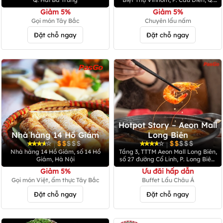
Nam Từ Liêm
Giảm 5%
Giảm 5%
Gọi món Tây Bắc
Chuyên lẩu nấm
Đặt chỗ ngay
Đặt chỗ ngay
Hotpot Story – Aeon Mall
Nhà hàng 14 Hồ Giám
Long Biên
|
|
Nhà hàng 14 Hồ Giám, số 14 Hồ
Tầng 3, TTTM Aeon Mall Long Biên,
Giám, Hà Nội
số 27 đường Cổ Linh, P. Long Biên,
Q. Long Biên
Giảm 5%
Ưu đãi hấp dẫn
Gọi món Việt, ẩm thực Tây Bắc
Buffet Lẩu Châu Á
Đặt chỗ ngay
Đặt chỗ ngay