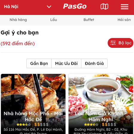
Nhà hàng
Lẩu
Buffet
Hải sản
Gợi ý cho bạn
Bộ lọc
(592 điểm đến)
Gần Bạn
Mức Ưu Đãi
Đánh Giá
Nhà hàng Mộc Phố - Mai
Lẩu Nấm Gia Khánh -
Hắc Đế
Hàm Nghi
|
|
Số 116 Mai Hắc Đế, P. Lê Đại Hành,
Đường Hàm Nghi, B2 – 02, Khu
Q. Hai Bà Trưng
Biệt Thự Vinhom, P. Cầu Diễn, Q.