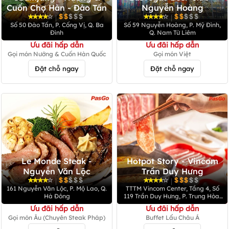
Cuốn Chợ Hàn - Đào Tấn
Nguyễn Hoàng
|
|
Số 50 Đào Tấn, P. Cống Vị, Q. Ba
Số 59 Nguyễn Hoàng, P. Mỹ Đình,
Đình
Q. Nam Từ Liêm
Ưu đãi hấp dẫn
Ưu đãi hấp dẫn
Gọi món Nướng & Cuốn Hàn Quốc
Gọi món Việt
Đặt chỗ ngay
Đặt chỗ ngay
Le Monde Steak -
Hotpot Story - Vincom
Nguyễn Văn Lộc
Trần Duy Hưng
|
|
161 Nguyễn Văn Lộc, P. Mộ Lao, Q.
TTTM Vincom Center, Tầng 4, Số
Hà Đông
119 Trần Duy Hưng, P. Trung Hòa,
Q. Cầu Giấy
Ưu đãi hấp dẫn
Ưu đãi hấp dẫn
Gọi món Âu (Chuyên Steak Pháp)
Buffet Lẩu Châu Á