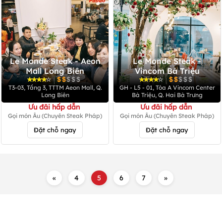
Le Monde Steak - Aeon
Le Monde Steak -
Mall Long Biên
Vincom Bà Triệu
|
|
T3-03, Tầng 3, TTTM Aeon Mall, Q.
GH - L5 - 01, Tòa A Vincom Center
Long Biên
Bà Triệu, Q. Hai Bà Trưng
Ưu đãi hấp dẫn
Ưu đãi hấp dẫn
Gọi món Âu (Chuyên Steak Pháp)
Gọi món Âu (Chuyên Steak Pháp)
Đặt chỗ ngay
Đặt chỗ ngay
«
4
5
6
7
»