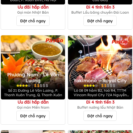
Ưu đãi hấp dẫn
Đi 4 tính tiền 3
Gọi món Nhật Bản
Buffet Lẩu băng chuyền Đài Loan
Đặt chỗ ngay
Đặt chỗ ngay
Phương Nam - Lê Văn
Lương
Yakimono – Royal City
|
|
Số 21 Đường Lê Văn Lương, P.
Lô 08 09 hầm B2, toà R4, TTTM
Thanh Xuân Trung, Q. Thanh Xuân
Vincom Royal City 72A Nguyễn
Trãi, Thanh Xuân, Hà Nội
Ưu đãi hấp dẫn
Đi 4 tính tiền 3
Gọi món Miền Nam
Buffet nướng lẩu Nhật Bản
Đặt chỗ ngay
Đặt chỗ ngay