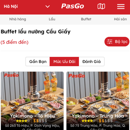
Nhà hàng
Lẩu
Buffet
Hải sản
Buffet lẩu nướng Cầu Giấy
Bộ lọc
(5 điểm đến)
Gần Bạn
Mức Ưu Đãi
Đánh Giá
Yakimono - Tô Hiệu
Yakimono - Trung Hòa
|
|
Số 263 Tô Hiệu, P. Dịch Vọng Hậu,
Số 75 Trung Hòa, P. Trung Hòa, Q.
Q. Cầu Giấy
Cầu Giấy