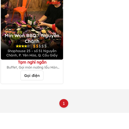
Min Won BBQ - Nguyễn
Chánh
|
Shophouse 25 – số 51 Nguyễn
Chánh, P. Yên Hòa, Q. Cầu Giấy
Tạm nghỉ ngắn
Buffet, Gọi món nướng lẩu Hàn
Quốc
Gọi điện
1