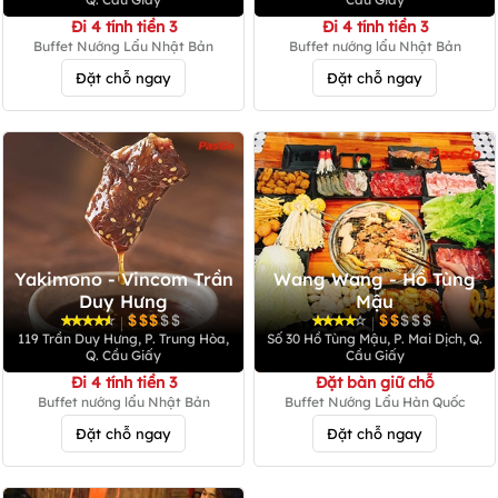
Đi 4 tính tiền 3
Đi 4 tính tiền 3
Buffet Nướng Lẩu Nhật Bản
Buffet nướng lẩu Nhật Bản
Đặt chỗ ngay
Đặt chỗ ngay
Yakimono - Vincom Trần
Wang Wang - Hồ Tùng
Duy Hưng
Mậu
|
|
119 Trần Duy Hưng, P. Trung Hòa,
Số 30 Hồ Tùng Mậu, P. Mai Dịch, Q.
Q. Cầu Giấy
Cầu Giấy
Đi 4 tính tiền 3
Đặt bàn giữ chỗ
Buffet nướng lẩu Nhật Bản
Buffet Nướng Lẩu Hàn Quốc
Đặt chỗ ngay
Đặt chỗ ngay