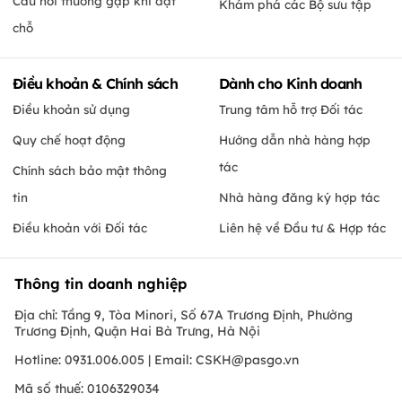
Câu hỏi thường gặp khi đặt
Khám phá các Bộ sưu tập
chỗ
Điều khoản & Chính sách
Dành cho Kinh doanh
Điều khoản sử dụng
Trung tâm hỗ trợ Đối tác
Quy chế hoạt động
Hướng dẫn nhà hàng hợp
tác
Chính sách bảo mật thông
tin
Nhà hàng đăng ký hợp tác
Điều khoản với Đối tác
Liên hệ về Đầu tư & Hợp tác
Thông tin doanh nghiệp
Địa chỉ: Tầng 9, Tòa Minori, Số 67A Trương Định, Phường
Trương Định, Quận Hai Bà Trưng, Hà Nội
Hotline: 0931.006.005 | Email:
CSKH@pasgo.vn
Mã số thuế: 0106329034