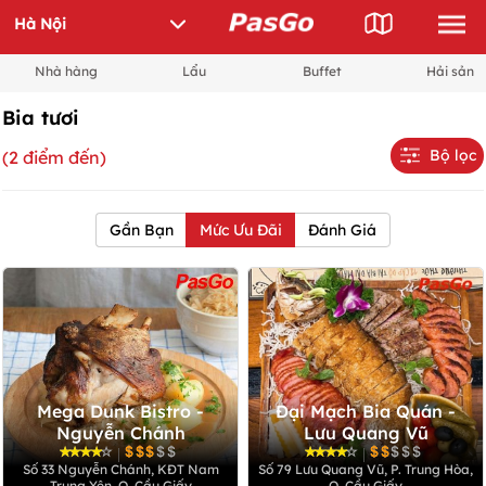
Nhà hàng
Lẩu
Buffet
Hải sản
Bia tươi
Bộ lọc
(2 điểm đến)
Gần Bạn
Mức Ưu Đãi
Đánh Giá
Mega Dunk Bistro -
Đại Mạch Bia Quán -
Nguyễn Chánh
Lưu Quang Vũ
|
|
Số 33 Nguyễn Chánh, KĐT Nam
Số 79 Lưu Quang Vũ, P. Trung Hòa,
Trung Yên, Q. Cầu Giấy
Q. Cầu Giấy