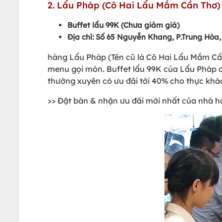
2. Lẩu Pháp (Cô Hai Lẩu Mắm Cần Thơ) 
Buffet lẩu 99K (Chưa giảm giá)
Địa chỉ: Số 65 Nguyễn Khang, P.Trung Hòa,
hàng Lẩu Pháp (Tên cũ là Cô Hai Lẩu Mắm Cần 
menu gọi món. Buffet lẩu 99K của Lẩu Pháp có 
thường xuyên có ưu đãi tới 40% cho thực khá
>> Đặt bàn & nhận ưu đãi mới nhất của nhà 