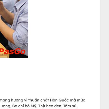
n mang hương vị thuần chất Hàn Quốc mà mức
xương, Ba chỉ bò Mỹ, Thịt heo đen, Tôm sú,