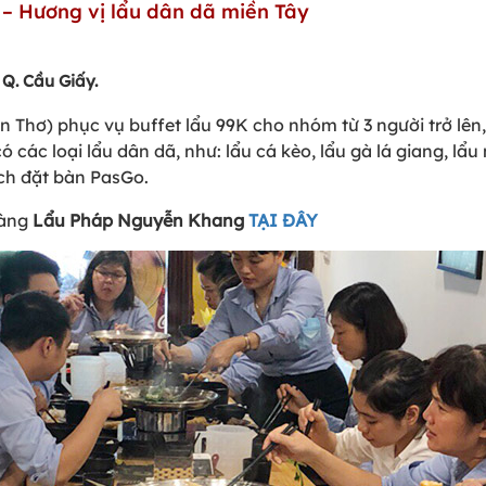
– Hương vị lẩu dân dã miền Tây
 Q. Cầu Giấy.
Thơ) phục vụ buffet lẩu 99K cho nhóm từ 3 người trở lên,
các loại lẩu dân dã, như: lẩu cá kèo, lẩu gà lá giang, lẩ
ch đặt bàn PasGo.
hàng
Lẩu Pháp Nguyễn Khang
TẠI ĐÂY