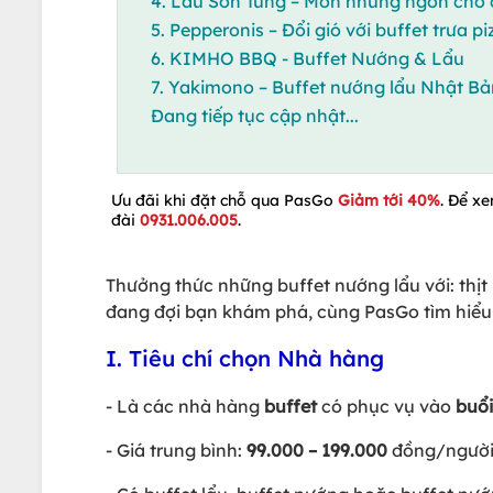
4. Lẩu Sơn Tùng – Món nhúng ngon cho 
5. Pepperonis – Đổi gió với buffet trưa pi
6. KIMHO BBQ - Buffet Nướng & Lẩu
7. Yakimono – Buffet nướng lẩu Nhật Bả
Đang tiếp tục cập nhật...
Ưu đãi khi đặt chỗ qua PasGo
Giảm tới 40%
. Để xe
đài
0931.006.005
.
Thưởng thức những buffet nướng lẩu với: thịt b
đang đợi bạn khám phá, cùng PasGo tìm hiểu 
I. Tiêu chí chọn Nhà hàng
- Là các nhà hàng
buffet
có phục vụ vào
buổi
- Giá trung bình:
99.000 – 199.000
đồng/người