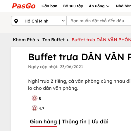
Gần bạn
Bộ sưu tập
Ăn uống
Nhà hàn
Khám Phá
>
Top Buffet
>
Buffet trưa DÂN VĂN PHÒNG
Buffet trưa DÂN VĂN 
Ngày cập nhật:
23/06/2021
Nghỉ trưa 2 tiếng, cả văn phòng cùng nhau đi
lo cho dân văn phòng.
8
4.7
Gian hàng
|
Thông tin
|
Ưu đãi