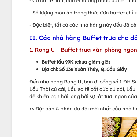
- Có buffet lẩu, buffet nướng hoặc buffet nướ
- Số lượng món ăn trong thực đơn buffet chỉ
- Đặc biệt, tất cả các nhà hàng này đều đã
có
II. Các nhà hàng Buffet trưa cho d
1. Rong U – Buffet trưa văn phòng ngon
Buffet lẩu 99K (chưa giảm giá)
Địa chỉ: Số 136 Xuân Thủy, Q. Cầu Giấy
Đến nhà hàng Rong U, bạn đi cổng số 1 ĐH Sư
Lẩu Thái củ cải, Lẩu sa tế cốt dừa củ cải, 
để khiến bạn hài lòng bởi sự rất tươi ngon củ
>> Đặt bàn & nhận ưu đãi mới nhất của nhà 