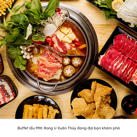
Buffet lẩu 99K Rong U Xuân Thủy đang đợi bạn khám phá