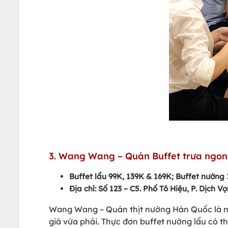
3. Wang Wang – Quán Buffet trưa ngo
Buffet lẩu 99K, 139K & 169K; Buffet nướng
Địa chỉ: Số 123 – C5. Phố Tô Hiệu, P. Dịch V
Wang Wang – Quán thịt nướng Hàn Quốc là n
giá vừa phải. Thực đơn buffet nướng lẩu có th