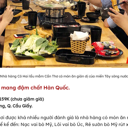
Nhà hàng Cô Hai lẩu mắm Cần Thơ có món ăn giản dị của miền Tây sông nước
n mang đậm chất Hàn Quốc.
 159K (chưa giảm giá)
ọng, Q. Cầu Giấy.
ơi được khá nhiều người đánh giá là nhà hàng có món ă
ể kể đến: Nạc vai bò Mỹ, Lõi vai bò Úc, Rẻ sườn bò Mỹ rút 