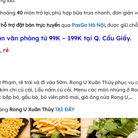
ng lẩu.
 khoảng
40
món trở lại, phù hợp bữa trưa nhanh, đơn giản 
 hỗ trợ đặt bàn trực tuyến
qua
PasGo Hà Nội
,
được giữ chỗ
ân văn phòng từ 99K – 199K tại Q. Cầu Giấy.
, rẻ
 Phạm, rẽ trái và đi vào 50m. Rong U Xuân Thủy phục vụ 
Lẩu kim chi củ cải, Lẩu nấm củ cải. Menu các món nhúng ở
a: bắp bò, gầu bò, bò viên phô mai, giò ống nứa Rong U,…
hàng
Rong U Xuân Thủy
TẠI ĐÂY