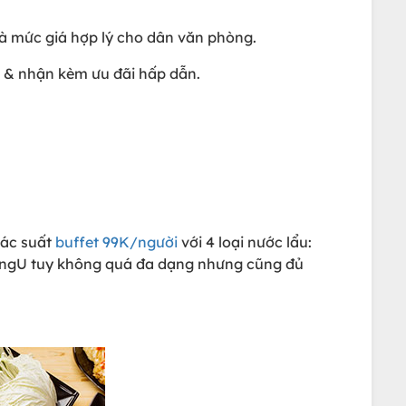
và mức giá hợp lý cho dân văn phòng.
 & nhận kèm ưu đãi hấp dẫn.
các suất
buffet 99K/người
với 4 loại nước lẩu:
 RongU tuy không quá đa dạng nhưng cũng đủ