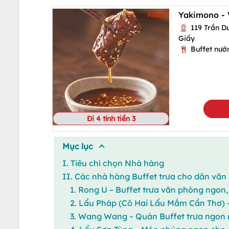
Yakimono -
119 Trần Du
Giấy
Buffet nướ
Đi 4 tính tiền 3
Mục lục
I. Tiêu chí chọn Nhà hàng
II. Các nhà hàng Buffet trưa cho dân văn 
1. Rong U – Buffet trưa văn phòng ngon,
2. Lẩu Pháp (Cô Hai Lẩu Mắm Cần Thơ) –
3. Wang Wang – Quán Buffet trưa ngon