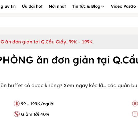
g uy tín
Ưu đãi hot
Mới nhất
Tin tức & Blog
Video PasGo
 ăn đơn giản tại Q.Cầu Giấy, 99K – 199K
PHÒNG ăn đơn giản tại Q.Cầu
 ăn buffet có được không? Xem ngay kẻo lỡ… các quán buff
99 - 199K/người
Giảm tới 40%