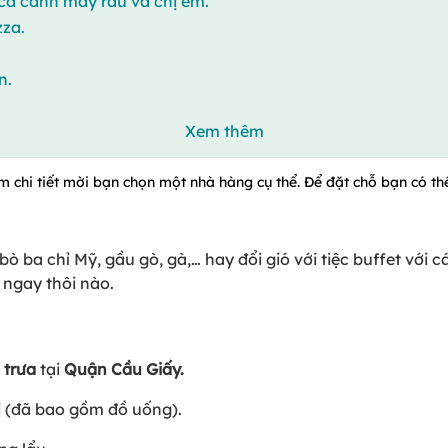
cả cánh mày râu và chị em.
zza.
n.
Xem thêm
m chi tiết mời bạn chọn một nhà hàng cụ thể. Để đặt chỗ bạn có thể
ò ba chỉ Mỹ, gầu gò, gà,… hay đổi gió với tiệc buffet với c
ngay thôi nào.
 trưa
tại
Quận Cầu Giấy.
 (đã bao gồm đồ uống).