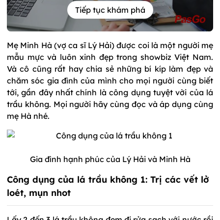
Tiếp tục khám phá
Mẹ Minh Hà (vợ ca sĩ Lý Hải) được coi là một người mẹ
mẫu mực và luôn xinh đẹp trong showbiz Việt Nam.
Và cô cũng rất hay chia sẻ những bí kíp làm đẹp và
chăm sóc gia đình của mình cho mọi người cùng biết
tới, gần đây nhất chính là công dụng tuyệt vời của lá
trầu không. Mọi người hãy cùng đọc và áp dụng cùng
mẹ Hà nhé.
Gia đình hạnh phúc của Lý Hải và Minh Hà
Công dụng của lá trầu không 1: Trị các vết lở
loét, mụn nhot
Lấy 2 đến 3 lá trầu không đem đi rửa sạch với nước rồi