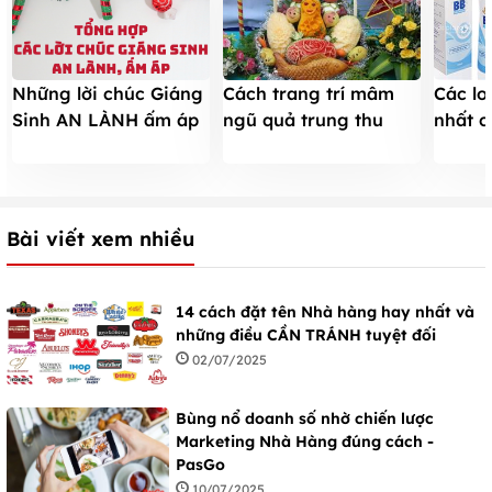
Cách trang trí mâm
Các lo
Những lời chúc Giáng
ngũ quả trung thu
nhất c
Sinh AN LÀNH ấm áp
ĐƠN GIẢN mà ĐẸP
tin dù
đến mọi người MỚI
NHẤT 2025
Bài viết xem nhiều
14 cách đặt tên Nhà hàng hay nhất và
những điều CẦN TRÁNH tuyệt đối
02/07/2025
Bùng nổ doanh số nhờ chiến lược
Marketing Nhà Hàng đúng cách -
PasGo
10/07/2025