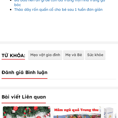
bóc
Tháo dây rốn quấn cổ cho bé sau 1 tuần đơn giản
TỪ KHÓA:
Mẹo vặt gia đình
Mẹ và Bé
Sức khỏe
Đánh giá Bình luận
Bài viết Liên quan