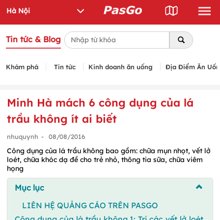
Tin tức & Blog
Khám phá
Tin tức
Kinh doanh ăn uống
Địa Điểm Ăn Uố
Minh Hà mách 6 công dụng của lá
trầu không ít ai biết
nhuquynh
-
08/08/2016
Công dụng của lá trầu không bao gồm: chữa mụn nhọt, vết lở
loét, chữa khóc dạ đề cho trẻ nhỏ, thông tia sữa, chữa viêm
họng
Mục lục
LIÊN HỆ QUẢNG CÁO TRÊN PASGO
Công dụng của lá trầu không 1: Trị các vết lở loét,