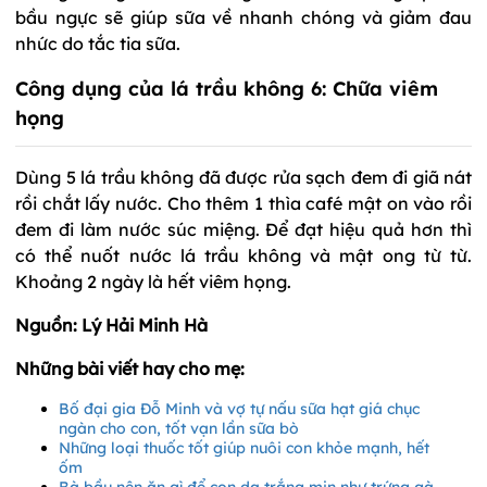
bầu ngực sẽ giúp sữa về nhanh chóng và giảm đau
nhức do tắc tia sữa.
Công dụng của lá trầu không 6: Chữa viêm
họng
Dùng 5 lá trầu không đã được rửa sạch đem đi giã nát
rồi chắt lấy nước. Cho thêm 1 thìa café mật on vào rồi
đem đi làm nước súc miệng. Để đạt hiệu quả hơn thì
có thể nuốt nước lá trầu không và mật ong từ từ.
Khoảng 2 ngày là hết viêm họng.
Nguồn: Lý Hải Minh Hà
Những bài viết hay cho mẹ:
Bố đại gia Đỗ Minh và vợ tự nấu sữa hạt giá chục
ngàn cho con, tốt vạn lần sữa bò
Những loại thuốc tốt giúp nuôi con khỏe mạnh, hết
ốm
Bà bầu nên ăn gì để con da trắng mịn như trứng gà