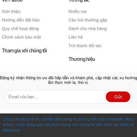
Giới thiệu
Khiếu nại
Hướng dẫn đặt bàn
Câu hỏi thường gặp
Quy chế hoạt động
Dành cho nhà hàng
Chính sách bảo mật
Liên hệ
Trở thành đối tác
Tham gia với chúng tôi
Thương hiệu
Đăng ký nhận thông tin ưu đãi hấp dẫn và khám phá, cập nhật các xu hướng
ẩm thực mới lạ, thú vị.
Gửi
Chúng tôi đang nỗ lực cải tiến chất lượng và dịch vụ trên app và website. Mọi ý
tưởng, ý kiến đóng góp của khách hàng cho chúng tôi đều được ghi nhận và
trân trọng!