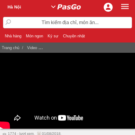
Hà Nội
Tìm kiếm địa chỉ, món ăn...
Nhà hàng
Món ngon
Ký sự
Chuyện nhặt
Trang chủ
Video
Hải Sản Biển Đông Hồng Hà – Thương hiệu hải sản t
1774 - lượt xem.
01/08/2018.