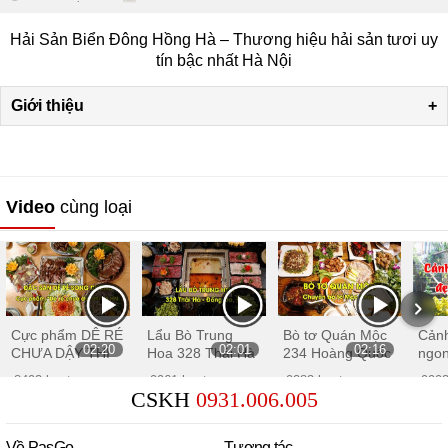
Hải Sản Biển Đông Hồng Hà – Thương hiệu hải sản tươi uy
tín bậc nhất Hà Nội
Giới thiệu
+
Video
cùng loại
Cực phẩm DÊ RÉ
Lẩu Bò Trung
Bò tơ Quán Mộc
Cản
02:20
02:01
02:16
CHƯA DẬY THÌ
Hoa 328 Thái Hà
234 Hoàng Quốc
ngon
cho đặt tiệc tiếp
– Hơn cả một nồi
Việt – Chuyên bò
cước
8492 lượt xem
9961 lượt xem
9282 lượt xem
9993
khách, ăn nhậu,
LẨU BÒ ngon
tơ Mộc Châu
từ 
CSKH
0931.006.005
sang trọng tại Hà
đến
Nội
Quá
Về PasGo
Tương tác