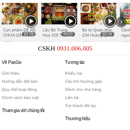
Cực phẩm DÊ RÉ
Lẩu Bò Trung
Bò tơ Quán Mộc
Cản
02:20
02:01
02:16
CHƯA DẬY THÌ
Hoa 328 Thái Hà
234 Hoàng Quốc
ngon
cho đặt tiệc tiếp
– Hơn cả một nồi
Việt – Chuyên bò
cước
8500 lượt xem
9963 lượt xem
9286 lượt xem
9995
khách, ăn nhậu,
LẨU BÒ ngon
tơ Mộc Châu
từ 
CSKH
0931.006.005
sang trọng tại Hà
đến
Nội
Quá
Về PasGo
Tương tác
Giới thiệu
Khiếu nại
Hướng dẫn đặt bàn
Câu hỏi thường gặp
Quy chế hoạt động
Dành cho nhà hàng
Chính sách bảo mật
Liên hệ
Trở thành đối tác
Tham gia với chúng tôi
Thương hiệu