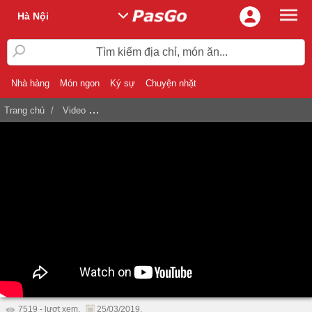
Hà Nội
Tìm kiếm địa chỉ, món ăn...
Nhà hàng
Món ngon
Ký sự
Chuyện nhặt
Trang chủ
Video
Nhà hàng Lẩu nấm Hoàng Gia - Mon City, Nam Từ L
7519 - lượt xem.
25/03/2019.