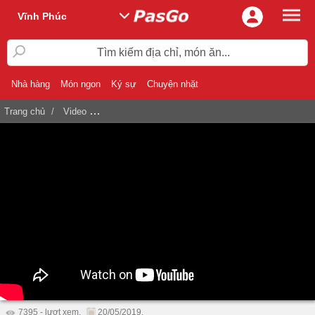
Vĩnh Phúc
Tìm kiếm địa chỉ, món ăn...
Nhà hàng
Món ngon
Ký sự
Chuyện nhặt
Trang chủ
Video
Buffet King BBQ - Vua thịt nướng tại VinHomes G
7395 - lượt xem.
20/05/2019.