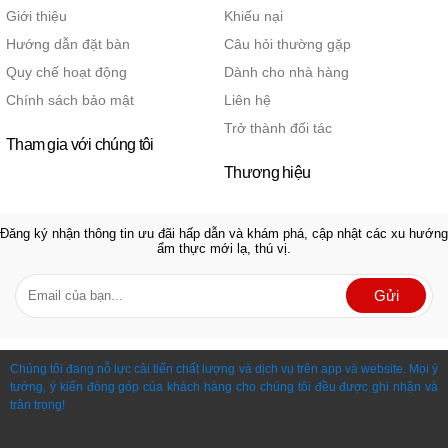
Giới thiệu
Khiếu nại
Hướng dẫn đặt bàn
Câu hỏi thường gặp
Quy chế hoạt động
Dành cho nhà hàng
Chính sách bảo mật
Liên hệ
Trở thành đối tác
Tham gia với chúng tôi
Thương hiệu
Đăng ký nhận thông tin ưu đãi hấp dẫn và khám phá, cập nhật các xu hướng
ẩm thực mới lạ, thú vị.
Gửi
Chúng tôi đang nỗ lực cải tiến chất lượng và dịch vụ trên app và website. Mọi ý
tưởng, ý kiến đóng góp của khách hàng cho chúng tôi đều được ghi nhận và
trân trọng!