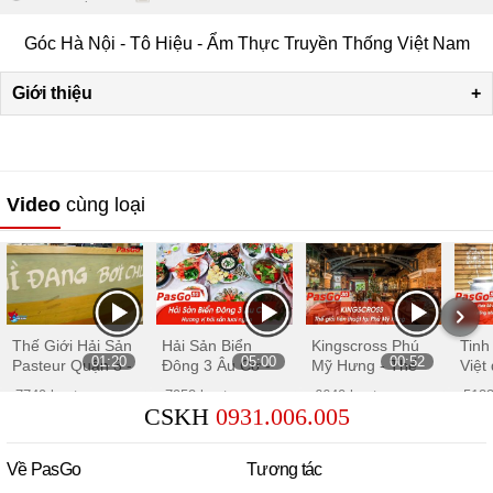
Góc Hà Nội - Tô Hiệu - Ẩm Thực Truyền Thống Việt Nam
Giới thiệu
+
Video
cùng loại
Thế Giới Hải Sản
Hải Sản Biển
Kingscross Phú
Tinh
01:20
05:00
00:52
Pasteur Quận 3 -
Đông 3 Âu Cơ -
Mỹ Hưng - Thế
Việt
Con gì đang bơi
Hương vị Biển
giới tiên thuật tại
đầy 
7749 lượt xem
7952 lượt xem
6640 lượt xem
5123
chúng tôi đều có
cuốn hút
TpHCM
CSKH
0931.006.005
Về PasGo
Tương tác