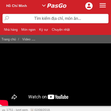
Hồ Chí Minh
Tìm kiếm địa chỉ, món ăn...
Nhà hàng
Món ngon
Ký sự
Chuyện nhặt
Trang chủ
Video
Góc Hà Nội - Tô Hiệu - Ẩm Thực Truyền Thống Việ
1751 - lượt xem.
02/08/2018.