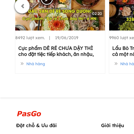
02:20
8492 lượt xem. |
19/06/2019
9960 lượt 
Cực phẩm DÊ RÉ CHƯA DẬY THÌ
Lẩu Bò T
cho đặt tiệc tiếp khách, ăn nhậu,
cả một n
sang trọng tại Hà Nội
Nhà hàng
Nhà hà
Đặt chỗ & Ưu đãi
Giới thiệu