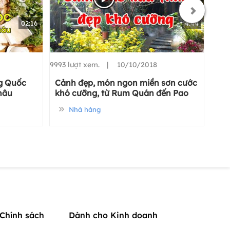
02:16
4:44
9993 lượt xem. |
10/10/2018
g Quốc
Cảnh đẹp, món ngon miền sơn cước
hâu
khó cưỡng, từ Rum Quán đến Pao
Quán_PasGo
Nhà hàng
Chính sách
Dành cho Kinh doanh