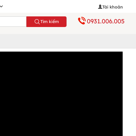
Tài khoản
0931.006.005
Tìm kiếm