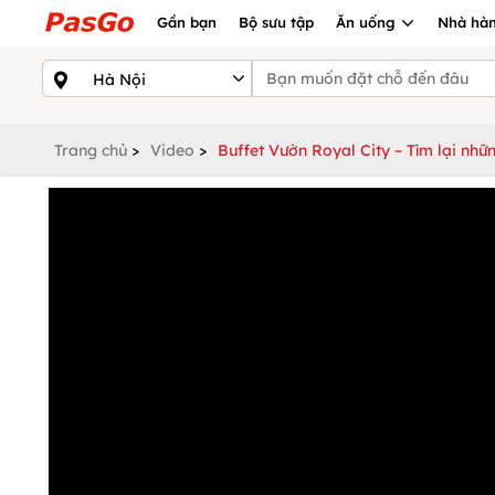
Gần bạn
Bộ sưu tập
Ăn uống
Nhà hàn
Trang chủ
>
Video
>
Buffet Vườn Royal City – Tìm lại nh