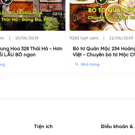
02:01
xem. |
15/06/2019
9282 lượt xem. |
12/06/2019
rung Hoa 328 Thái Hà – Hơn
Bò tơ Quán Mộc 234 Hoàn
ồi LẨU BÒ ngon
Việt – Chuyên bò tơ Mộc C
ng
Nhà hàng
Tiện ích
Điều khoản & 