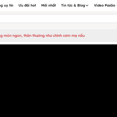
g uy tín
Ưu đãi hot
Mới nhất
Tin tức & Blog
Video PasGo
ững món ngon, thân thương như chính cơm mẹ nấu