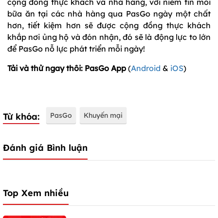
cộng đồng thực khách và nhà hàng, với niềm tin mỗi
bữa ăn tại các nhà hàng qua PasGo ngày một chất
hơn, tiết kiệm hơn sẽ được cộng đồng thực khách
khắp nơi ủng hộ và đón nhận, đó sẽ là động lực to lớn
để PasGo nỗ lực phát triển mỗi ngày!
Tải và thử ngay thôi:
PasGo App
(
Android
&
iOS
)
Từ khóa:
PasGo
Khuyến mại
Đánh giá Bình luận
Top Xem nhiều