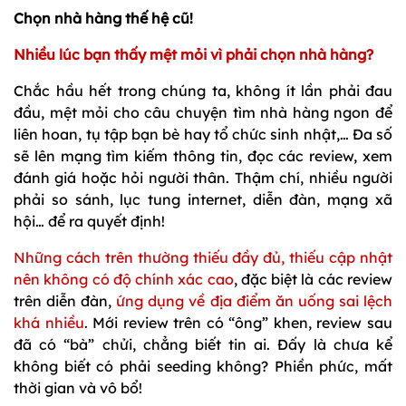
Chọn nhà hàng thế hệ cũ!
Nhiều lúc bạn thấy mệt mỏi vì phải chọn nhà hàng?
Chắc hầu hết trong chúng ta, không ít lần phải đau
đầu, mệt mỏi cho câu chuyện tìm nhà hàng ngon để
liên hoan, tụ tập bạn bè hay tổ chức sinh nhật,… Đa số
sẽ lên mạng tìm kiếm thông tin, đọc các review, xem
đánh giá hoặc hỏi người thân. Thậm chí, nhiều người
phải so sánh, lục tung internet, diễn đàn, mạng xã
hội… để ra quyết định!
Những cách trên thường thiếu đầy đủ, thiếu cập nhật
nên không có độ chính xác cao
, đặc biệt là các review
trên diễn đàn,
ứng dụng về địa điểm ăn uống sai lệch
khá nhiều
. Mới review trên có “ông” khen, review sau
đã có “bà” chửi, chẳng biết tin ai. Đấy là chưa kể
không biết có phải seeding không? Phiền phức, mất
thời gian và vô bổ!