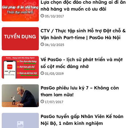
Lựa chọn độc đáo cho những ai đi ăn
nhà hàng và muốn có ưu đãi
05/10/2017
CTV / Thực tập sinh Hỗ trợ Đặt chỗ &
Vận hành Part-time | PasGo Hà Nội
06/10/2025
Về PasGo - lịch sử phát triển và một
số cột mốc đáng nhớ
01/03/2019
PasGo phiêu lưu ký 7 – Không còn
tham lam nữa!
17/07/2017
PasGo tuyển gấp Nhân Viên Kế toán
Nội Bộ, 1 năm kinh nghiệm