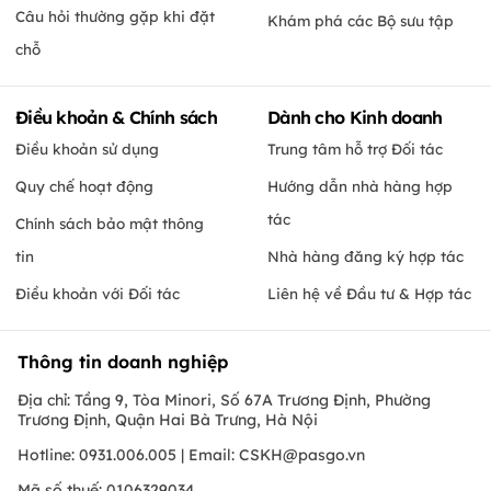
Câu hỏi thường gặp khi đặt
Khám phá các Bộ sưu tập
chỗ
Điều khoản & Chính sách
Dành cho Kinh doanh
Điều khoản sử dụng
Trung tâm hỗ trợ Đối tác
Quy chế hoạt động
Hướng dẫn nhà hàng hợp
tác
Chính sách bảo mật thông
tin
Nhà hàng đăng ký hợp tác
Điều khoản với Đối tác
Liên hệ về Đầu tư & Hợp tác
Thông tin doanh nghiệp
Địa chỉ: Tầng 9, Tòa Minori, Số 67A Trương Định, Phường
Trương Định, Quận Hai Bà Trưng, Hà Nội
Hotline: 0931.006.005 | Email:
CSKH@pasgo.vn
Mã số thuế: 0106329034