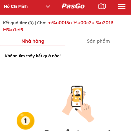
m%u00f3n %u00c2u %u2013
Kết quả tìm: (0) | Cho:
M%u1ef9
Nhà hàng
Sản phẩm
Không tìm thấy kết quả nào!