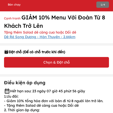
Bán chạy
1
/
4
GIẢM 10% Menu Với Đoàn Từ 8
Cạnh tranh
Khách Trở Lên
Tặng thêm Salad dê càng cua hoặc Dồi dê
Dê Ré Song Dương - Hàn Thuyên - 2.66km
Đặt chỗ (Để có chỗ trước khi đến)
Chọn & Đặt chỗ
Điều kiện áp dụng
Hết hạn sau: 23 ngày 07 giờ 45 phút 56 giây
1.Ưu đãi:
-
Giảm
10%
tổng hóa đơn với bàn đi từ
8
người lớn trở lên.
- Tặng thêm Salad dê càng cua hoặc Dồi dê
2. Thời gian áp dụng: