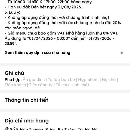
- Từ
10h00-14h30
&
17h00-22h00
hàng ngày.
- Hạn ưu đãi: Đến hết ngày
31/08/2026.
3. Lưu ý:
- Không áp dụng đồng thời với chương trình sinh nhật
- Không áp dụng đồng thời với các chương trình ưu đãi 20%
các món ngoài dê
- Giá menu chưa bao gồm VAT Nhà hàng luôn thu
8%
VAT.
Áp dụng từ "01/04/2026 - 00:00" đến hết "31/08/2026 -
23:59".
Xem thêm quy định của nhà hàng
1. Quy định về đặt cọc: Có, cụ thể như sau:
- Đoàn khách từ
10 người lớn
trở lên và
đặt món trước
, vui
Ghi chú
lòng đặt cọc
30- 50%
giá trị hóa đơn
2. Quy định về ưu đãi:
Phù hợp:
Ăn gia đình | Tụ tập bạn bè | Họp nhóm | Hẹn hò |
Tiếp khách | Tiệc công ty | Tổ chức sinh nhật
- Các ưu đãi được áp dụng đồng thời với nhau nhưng không
được áp dụng đồng thời với các ưu đãi giảm giá/tổng bill
khác
Thông tin chi tiết
3. Quy định về thời gian nhận khách PasGo
- Nhà hàng luôn nhận khách PasGo.
4. Quy định về Thời gian đặt chỗ trước: Không quy
định
Địa chỉ nhà hàng
- Lưu ý:
Quý khách nên đặt chỗ trước từ
45 phút
để được hỗ
trợ tốt nhất.
Số 9 Hàn Thuyên, P. Hai Bà Trưng, Tp. Hà Nội.