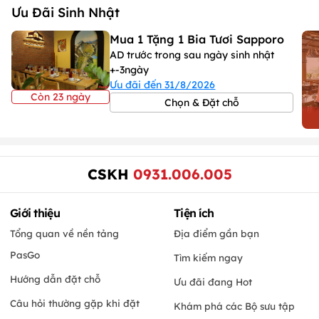
Ưu Đãi Sinh Nhật
Mua 1 Tặng 1 Bia Tươi Sapporo
AD trước trong sau ngày sinh nhật
+-3ngày
Ưu đãi đến 31/8/2026
Còn 23 ngày
Chọn & Đặt chỗ
CSKH
0931.006.005
Giới thiệu
Tiện ích
Tổng quan về nền tảng
Địa điểm gần bạn
PasGo
Tìm kiếm ngay
Hướng dẫn đặt chỗ
Ưu đãi đang Hot
Câu hỏi thường gặp khi đặt
Khám phá các Bộ sưu tập