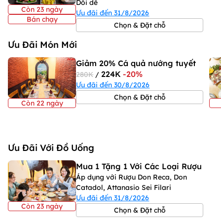
Dồi dê
Còn 23 ngày
Ưu đãi đến 31/8/2026
Bán chạy
Chọn & Đặt chỗ
Ưu Đãi Món Mới
Giảm 20% Cá quả nướng tuyết
224K
-20%
280K
/
Ưu đãi đến 30/8/2026
Chọn & Đặt chỗ
Còn 22 ngày
Ưu Đãi Với Đồ Uống
Mua 1 Tặng 1 Với Các Loại Rượu
Áp dụng với Rượu Don Reca, Don
Catadol, Attanasio Sei Filari
Ưu đãi đến 31/8/2026
Còn 23 ngày
Chọn & Đặt chỗ