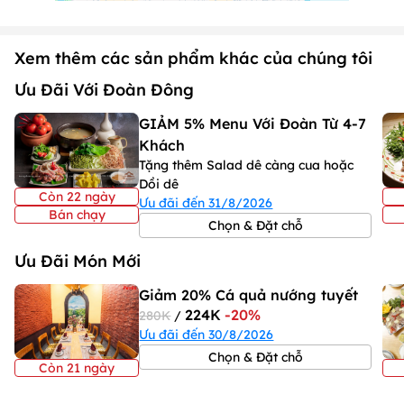
10. Quy định về phí mang đồ vào: Có, cụ thể như sau:
- Khách hàng không mang đồ ăn từ ngoài vào
- Nhà hàng tính phí khi khách hàng mang đồ uống, cụ thể như
Xem thêm các sản phẩm khác của chúng tôi
sau:
+ 50K/1 lít rượu trắng + 50k/1 lít rượu ngâm + 300K/chai
Ưu Đãi Với Đoàn Đông
rượu ngoại... + 200k/ chai rượu vang
GIẢM 5% Menu Với Đoàn Từ 4-7
Khách
Tặng thêm Salad dê càng cua hoặc
Dồi dê
Còn 22 ngày
Ưu đãi đến 31/8/2026
Bán chạy
Chọn & Đặt chỗ
Ưu Đãi Món Mới
Giảm 20% Cá quả nướng tuyết
224K
-20%
280K
/
Ưu đãi đến 30/8/2026
Chọn & Đặt chỗ
Còn 21 ngày