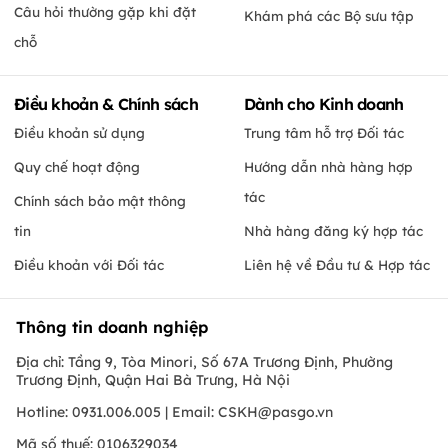
Câu hỏi thường gặp khi đặt
Khám phá các Bộ sưu tập
chỗ
Điều khoản & Chính sách
Dành cho Kinh doanh
Điều khoản sử dụng
Trung tâm hỗ trợ Đối tác
Quy chế hoạt động
Hướng dẫn nhà hàng hợp
tác
Chính sách bảo mật thông
tin
Nhà hàng đăng ký hợp tác
Điều khoản với Đối tác
Liên hệ về Đầu tư & Hợp tác
Thông tin doanh nghiệp
Địa chỉ: Tầng 9, Tòa Minori, Số 67A Trương Định, Phường
Trương Định, Quận Hai Bà Trưng, Hà Nội
Hotline: 0931.006.005 | Email:
CSKH@pasgo.vn
Mã số thuế: 0106329034