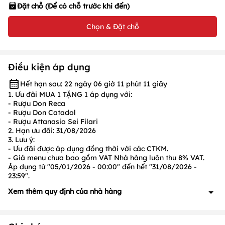
Đặt chỗ (Để có chỗ trước khi đến)
Chọn & Đặt chỗ
Điều kiện áp dụng
Hết hạn sau: 22 ngày 06 giờ 11 phút 11 giây
1. Ưu đãi MUA 1 TẶNG 1 áp dụng với:
- Rượu Don Reca
- Rượu Don Catadol
- Rượu Attanasio Sei Filari
2. Hạn ưu đãi:
31/08/2026
3. Lưu ý:
- Ưu đãi được áp dụng đồng thời với các CTKM.
- Giá menu chưa bao gồm VAT Nhà hàng luôn thu
8%
VAT.
Áp dụng từ "05/01/2026 - 00:00" đến hết "31/08/2026 -
23:59".
Xem thêm quy định của nhà hàng
1. Quy định về đặt cọc: Có, cụ thể như sau:
- Đoàn khách từ
10 người lớn
trở lên và
đặt món trước
, vui