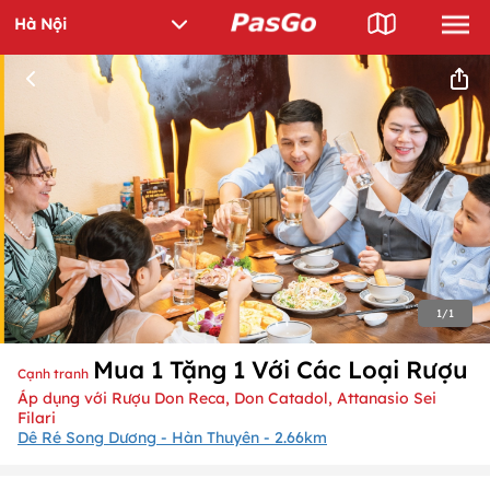
1
/
1
Mua 1 Tặng 1 Với Các Loại Rượu
Cạnh tranh
Áp dụng với Rượu Don Reca, Don Catadol, Attanasio Sei
Filari
Dê Ré Song Dương - Hàn Thuyên - 2.66km