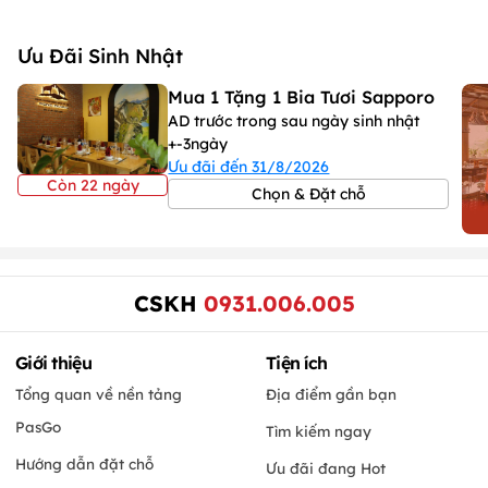
Ưu Đãi Sinh Nhật
Mua 1 Tặng 1 Bia Tươi Sapporo
AD trước trong sau ngày sinh nhật
+-3ngày
Ưu đãi đến 31/8/2026
Còn 22 ngày
Chọn & Đặt chỗ
CSKH
0931.006.005
Giới thiệu
Tiện ích
Tổng quan về nền tảng
Địa điểm gần bạn
PasGo
Tìm kiếm ngay
Hướng dẫn đặt chỗ
Ưu đãi đang Hot