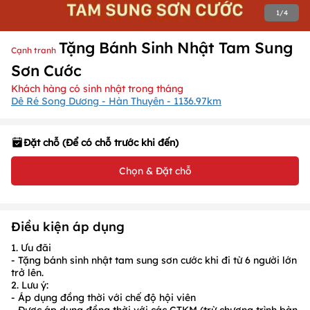
1
/
4
Tặng Bánh Sinh Nhật Tam Sung
Cạnh tranh
Sơn Cước
Khách hàng có sinh nhật trong tháng
Dê Ré Song Dương - Hàn Thuyên - 1136.97km
Đặt chỗ (Để có chỗ trước khi đến)
Chọn & Đặt chỗ
Điều kiện áp dụng
1. Ưu đãi
- Tặng bánh sinh nhật tam sung sơn cước khi đi từ
6
người lớn
trở lên.
2. Lưu ý:
- Áp dụng đồng thời với chế độ hội viên