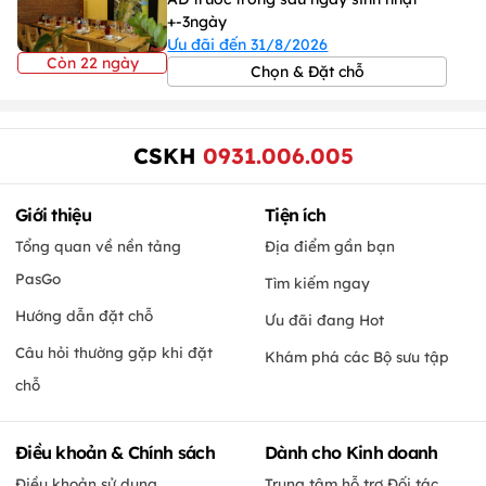
+-3ngày
Ưu đãi đến 31/8/2026
Còn 22 ngày
Chọn & Đặt chỗ
CSKH
0931.006.005
Giới thiệu
Tiện ích
Tổng quan về nền tảng
Địa điểm gần bạn
PasGo
Tìm kiếm ngay
Hướng dẫn đặt chỗ
Ưu đãi đang Hot
Câu hỏi thường gặp khi đặt
Khám phá các Bộ sưu tập
chỗ
Điều khoản & Chính sách
Dành cho Kinh doanh
Điều khoản sử dụng
Trung tâm hỗ trợ Đối tác