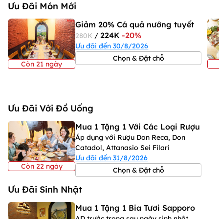
Ưu Đãi Món Mới
Giảm 20% Cá quả nướng tuyết
224K
-20%
280K
/
Ưu đãi đến 30/8/2026
Chọn & Đặt chỗ
Còn 21 ngày
Ưu Đãi Với Đồ Uống
Mua 1 Tặng 1 Với Các Loại Rượu
Áp dụng với Rượu Don Reca, Don
Catadol, Attanasio Sei Filari
Ưu đãi đến 31/8/2026
Còn 22 ngày
Chọn & Đặt chỗ
Ưu Đãi Sinh Nhật
Mua 1 Tặng 1 Bia Tươi Sapporo
AD trước trong sau ngày sinh nhật