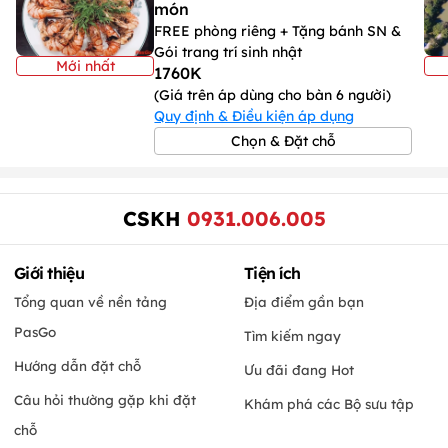
món
FREE phòng riêng + Tặng bánh SN &
Gói trang trí sinh nhật
Mới nhất
1760K
(Giá trên áp dùng cho bàn 6 người)
Quy định & Điều kiện áp dụng
Chọn & Đặt chỗ
CSKH
0931.006.005
Giới thiệu
Tiện ích
Tổng quan về nền tảng
Địa điểm gần bạn
PasGo
Tìm kiếm ngay
Hướng dẫn đặt chỗ
Ưu đãi đang Hot
Câu hỏi thường gặp khi đặt
Khám phá các Bộ sưu tập
chỗ