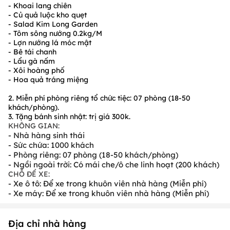
- Khoai lang chiên
- Từ 20 người trở lên hoặc đặt món cần đặt cọc trước cho nhà
- Củ quả luộc kho quẹt
hàng (tối thiểu
1.000.000
đ
)
- Salad Kim Long Garden
- Tôm sông nướng 0.2kg/M
- Lợn nướng lá móc mật
- Bê tái chanh
- Lẩu gà nấm
- Xôi hoàng phố
- Hoa quả tráng miệng
2. Miễn phí phòng riêng tổ chức tiệc:
07 phòng (18-50
khách/phòng).
3. Tặng bánh sinh nhật:
trị giá 300k.
KHÔNG GIAN:
- Nhà hàng sinh thái
- Sức chứa: 1000 khách
- Phòng riêng: 07 phòng (18-50 khách/phòng)
- Ngồi ngoài trời: Có mái che/ô che linh hoạt (200 khách)
CHỖ ĐỂ XE:
- Xe ô tô: Để xe trong khuôn viên nhà hàng (Miễn phí)
- Xe máy: Để xe trong khuôn viên nhà hàng (Miễn phí)
Địa chỉ nhà hàng