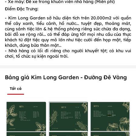
- Xe máy: Để xe trong khuôn viên nhà hàng (Miễn phí)
Điểm Đặc Trưng:
- Kim Long Garden sở hữu diện tích trên 20.000m2 với quần
thể cây xanh, tiểu cảnh, hồ nước... tuyệt đẹp, thoáng mát,
cùng sảnh tiệc lớn & hệ thống phòng riêng sức chứa đa dạng,
bãi đỗ xe rộng rãi... có thể đáp ứng tốt mọi nhu cầu của thực
khách từ đặt tiệc quy mô lớn như tiệc cưới đến họp mặt, tiếp
khách, dùng bữa thân mật...
- Nhà hàng có lối đi riêng cho người khuyết tật; có khu vui
chơi, tổ chức sự kiện ngoài trời.
Bảng giá Kim Long Garden - Đường Đê Vàng
Tất cả