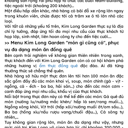
khoảng sân rộng rãi phù hợp tổ chức các buổi team-building,
tiệc ngoài trời (khoảng 200 khách)...
Một điều hấp dẫn khác, nhà hàng có bãi đỗ xe rộng lớn ngay
trong khuôn viên, chứa được tới cả trăm xe ô tô lớn nhỏ các
loại.
Với tất cả những yếu tố trên, Kim Long Garden thực sự là địa
chỉ lý tưởng, đáp ứng tối đa mọi nhu cầu của thực khách từ
họp lớp, sinh nhật, liên hoan công ty cho đến tiệc cưới....
>> Menu Kim Long Garden "món gì cũng có", phục
vụ đa dạng món ăn đồng quê
Bên cạnh trải nghiệm về không gian thiên nhiên trong xanh,
thực khách đến với Kim Long Garden còn có cơ hội khám phá
những hương vị
ẩm thực đồng quê
độc đáo. Ai đã từng
thưởng thức sẽ chẳng thể quên.
Nhà hàng sở hữu một thực đơn lên tới hơn 100 món ăn đặc
sắc gồm đầy đủ các món khai vị, soup, món chính (gà - vịt -
ngỗng, cá - ếch - ba ba, hải sản...) cho đến các món cơm -
canh đáp ứng mọi nhu cầu, khẩu vị của thực khách.
Nổi bật trong thực đơn này có thể kể đến các món: Gà quê đủ
món (nướng lu/nướng mắc khén/ hấp lá sen/rang muối...),
Ngỗng xông khói, Vịt trời (hấp xôi/nướng muối ớt/om sấu...),
Ba ba (hồng xíu/nấu rượu vang/chuối đậu...), Cá sông tự
nhiên,…
Tuy không gian rộng lớn, món ăn đa dạng như vậy, nhưng
mức giá tại Kim Long vô cùng hợp lý: chỉ khoảng 200.000 -