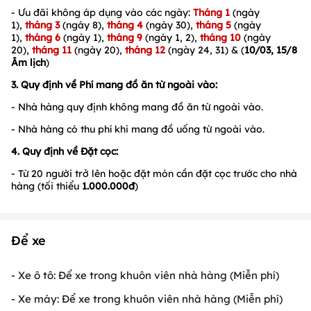
- Ưu đãi không áp dụng vào các ngày:
Tháng 1
(ngày
1),
tháng 3
(ngày 8),
tháng 4
(ngày 30),
tháng 5
(ngày
1),
tháng 6
(ngày 1),
tháng 9
(ngày 1, 2),
tháng 10
(ngày
20),
tháng 11
(ngày 20),
tháng 12
(ngày 24, 31) & (
10/03, 15/8
Âm lịch
)
3. Quy định về Phí mang đồ ăn từ ngoài vào:
- Nhà hàng quy định không mang đồ ăn từ ngoài vào.
- Nhà hàng có thu phí khi mang đồ uống từ ngoài vào.
4. Quy định về Đặt cọc:
- Từ 20 người trở lên hoặc đặt món cần đặt cọc trước cho nhà
hàng (tối thiểu
1.000.000
đ
)
Để xe
- Xe ô tô: Để xe trong khuôn viên nhà hàng (Miễn phí)
- Xe máy: Để xe trong khuôn viên nhà hàng (Miễn phí)