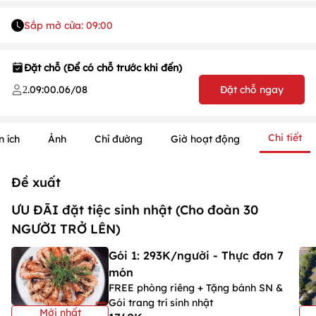
Sắp mở cửa: 09:00
Đặt chỗ (Để có chỗ trước khi đến)
.
09:00
.
06/08
Đặt chỗ ngay
2
Chi tiết
n ích
Ảnh
Chỉ đường
Giờ hoạt động
Đề xuất
ƯU ĐÃI đặt tiệc sinh nhật (Cho đoàn 30
NGƯỜI TRỞ LÊN)
1
/
1
/
1
Gói 1: 293K/người - Thực đơn 7
món
FREE phòng riêng + Tặng bánh SN &
Gói trang trí sinh nhật
Mới nhất