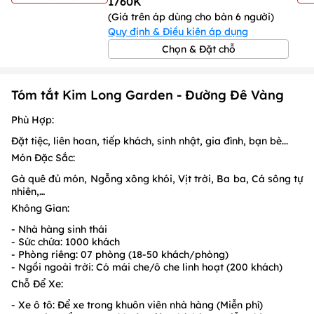
1760K
(Giá trên áp dùng cho bàn 6 người)
Quy định & Điều kiện áp dụng
Chọn & Đặt chỗ
Tóm tắt Kim Long Garden - Đường Đê Vàng
Phù Hợp:
Đặt tiệc, liên hoan, tiếp khách, sinh nhật, gia đình, bạn bè...
Món Đặc Sắc:
Gà quê đủ món, Ngỗng xông khói, Vịt trời, Ba ba, Cá sông tự
nhiên,…
Không Gian:
- Nhà hàng sinh thái
- Sức chứa: 1000 khách
- Phòng riêng: 07 phòng (18-50 khách/phòng)
- Ngồi ngoài trời: Có mái che/ô che linh hoạt (200 khách)
Chỗ Để Xe:
- Xe ô tô: Để xe trong khuôn viên nhà hàng (Miễn phí)