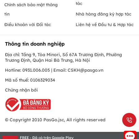
tác
Chính sách bảo mật thông
tin
Nhà hàng đăng ký hợp tác
Điều khoản với Đối tác
Liên hệ về Đầu tư & Hợp tác
Thông tin doanh nghiệp
Địa chỉ: Tầng 9, Tòa Minori, Số 67A Trương Định, Phường
Trương Định, Quận Hai Bà Trưng, Hà Nội
Hotline: 0931.006.005 | Email:
CSKH@pasgo.vn
Mã số thuế: 0106329034
Chứng nhận bởi
© Copyright 2010 PasGo.jsc, All rights reserved
FREE - Đã có trên Google Play