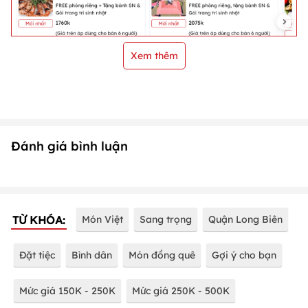
Xem thêm
Đánh giá bình luận
TỪ KHÓA:
Món Việt
Sang trọng
Quận Long Biên
Đặt tiệc
Bình dân
Món đồng quê
Gợi ý cho bạn
Mức giá 150K - 250K
Mức giá 250K - 500K