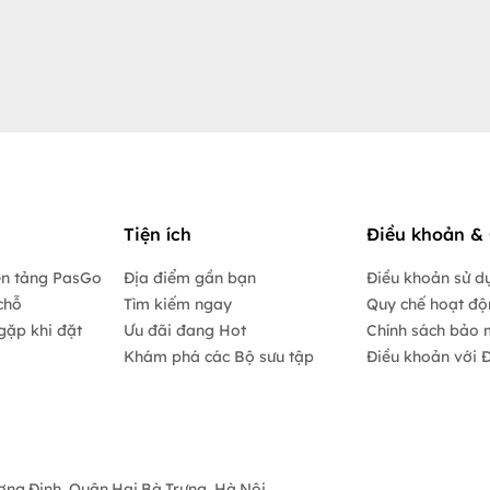
Tiện ích
Điều khoản & 
ền tảng PasGo
Địa điểm gần bạn
Điều khoản sử d
chỗ
Tìm kiếm ngay
Quy chế hoạt đ
gặp khi đặt
Ưu đãi đang Hot
Chính sách bảo 
Khám phá các Bộ sưu tập
Điều khoản với Đ
ương Định, Quận Hai Bà Trưng, Hà Nội