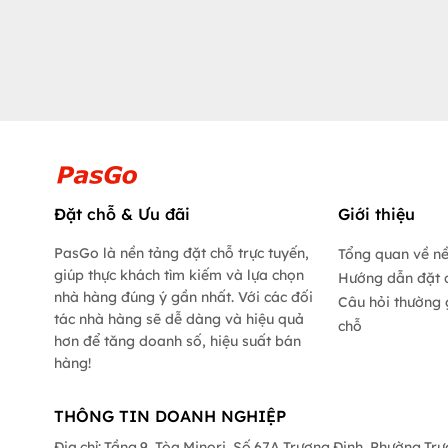
Đặt chỗ & Ưu đãi
Giới thiệu
PasGo là nền tảng đặt chỗ trực tuyến,
Tổng quan về n
giúp thực khách tìm kiếm và lựa chọn
Hướng dẫn đặt 
nhà hàng đúng ý gần nhất. Với các đối
Câu hỏi thường 
tác nhà hàng sẽ dễ dàng và hiệu quả
chỗ
hơn để tăng doanh số, hiệu suất bán
hàng!
THÔNG TIN DOANH NGHIỆP
Địa chỉ: Tầng 9, Tòa Minori, Số 67A Trương Định, Phường Tr