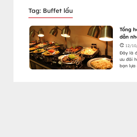
Tag: Buffet lẩu
Tổng h
dẫn nh
12/10
Đây là đ
ưu đãi 
bạn lựa 
Hà Nội, 
bàn và n