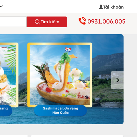
Tài khoản
0931.006.005
Tìm kiếm