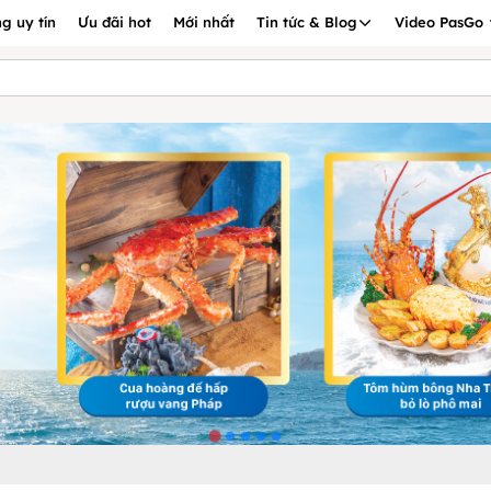
g uy tín
Ưu đãi hot
Mới nhất
Tin tức & Blog
Video PasGo