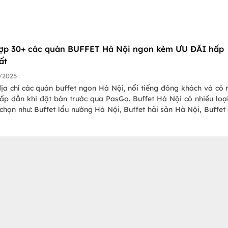
ợp 30+ các quán BUFFET Hà Nội ngon kèm ƯU ĐÃI hấp
ất
/2025
ịa chỉ các quán buffet ngon Hà Nội, nổi tiếng đông khách và có 
hấp dẫn khi đặt bàn trước qua PasGo. Buffet Hà Nội có nhiều loạ
chọn như: Buffet lẩu nướng Hà Nội, Buffet hải sản Hà Nội, Buffet
cả buffet sushi, buffet dimsum, buffet 5 sao cao cấp,... Mời bạ
hận ưu đãi nhé!