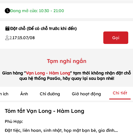
Đang mở cửa: 10:30 - 21:00
Đặt chỗ (Để có chỗ trước khi đến)
.
17:15
.
07/08
Gọi
2
Tạm nghỉ ngắn
1
/
1
/
1
Gian hàng "
Vạn Long - Hàm Long
" tạm thời không nhận đặt chỗ
qua hệ thống PasGo, hãy quay lại sau bạn nhé!
Chi tiết
n ích
Ảnh
Chỉ đường
Giờ hoạt động
Tóm tắt Vạn Long - Hàm Long
Phù Hợp:
Đặt tiệc, liên hoan, sinh nhật, họp mặt bạn bè, gia đình....