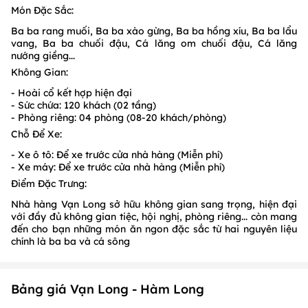
Món Đặc Sắc:
Ba ba rang muối, Ba ba xào gừng, Ba ba hồng xíu, Ba ba lẩu
vang, Ba ba chuối đậu, Cá lăng om chuối đậu, Cá lăng
nướng giềng...
Không Gian:
- Hoài cổ kết hợp hiện đại
- Sức chứa: 120 khách (02 tầng)
- Phòng riêng: 04 phòng (08-20 khách/phòng)
Chỗ Để Xe:
- Xe ô tô: Để xe trước cửa nhà hàng (Miễn phí)
- Xe máy: Để xe trước cửa nhà hàng (Miễn phí)
Điểm Đặc Trưng:
Nhà hàng Vạn Long sở hữu không gian sang trọng, hiện đại
với đầy đủ không gian tiệc, hội nghị, phòng riêng... còn mang
đến cho bạn những món ăn ngon đặc sắc từ hai nguyên liệu
chính là ba ba và cá sông
Bảng giá Vạn Long - Hàm Long