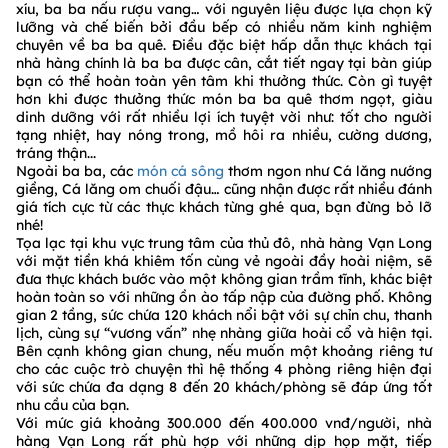
xíu, ba ba nấu rượu vang… với nguyên liệu được lựa chọn kỹ
lưỡng và chế biến bởi đầu bếp có nhiều năm kinh nghiệm
chuyên về ba ba quê. Điều đặc biệt hấp dẫn thực khách tại
nhà hàng chính là ba ba được cân, cắt tiết ngay tại bàn giúp
bạn có thể hoàn toàn yên tâm khi thưởng thức. Còn gì tuyệt
hơn khi được thưởng thức món ba ba quê thơm ngọt, giàu
dinh dưỡng với rất nhiều lợi ích tuyệt vời như: tốt cho người
tạng nhiệt, hay nóng trong, mồ hôi ra nhiều, cường dương,
tráng thận...
Ngoài ba ba, các
món cá sông
thơm ngon như Cá lăng nướng
giềng, Cá lăng om chuối đậu… cũng nhận được rất nhiều đánh
giá tích cực từ các thực khách từng ghé qua, bạn đừng bỏ lỡ
nhé!
Tọa lạc tại khu vực trung tâm của thủ đô, nhà hàng Vạn Long
với mặt tiền khá khiêm tốn cùng vẻ ngoài đầy hoài niệm, sẽ
đưa thực khách bước vào một không gian trầm tĩnh, khác biệt
hoàn toàn so với những ồn ào tấp nập của đường phố. Không
gian 2 tầng, sức chứa 120 khách nổi bật với sự chỉn chu, thanh
lịch, cùng sự “vương vấn” nhẹ nhàng giữa hoài cổ và hiện tại.
Bên cạnh không gian chung, nếu muốn một khoảng riêng tư
cho các cuộc trò chuyện thì hệ thống 4 phòng riêng hiện đại
với sức chứa đa dạng 8 đến 20 khách/phòng sẽ đáp ứng tốt
nhu cầu của bạn.
Với mức giá khoảng 300.000 đến 400.000 vnđ/người, nhà
hàng Vạn Long rất phù hợp với những dịp họp mặt, tiếp