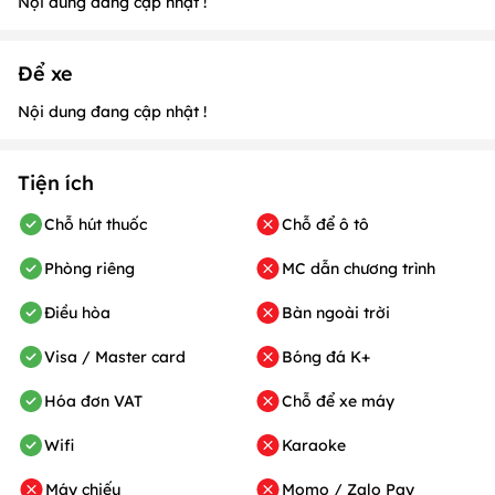
Nội dung đang cập nhật !
Để xe
Nội dung đang cập nhật !
Tiện ích
Chỗ hút thuốc
Chỗ để ô tô
Phòng riêng
MC dẫn chương trình
Điều hòa
Bàn ngoài trời
Visa / Master card
Bóng đá K+
Hóa đơn VAT
Chỗ để xe máy
Wifi
Karaoke
Máy chiếu
Momo / Zalo Pay