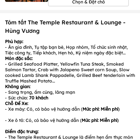
Chọn & Đặt chỗ
1
/
1
/
1
Tóm tắt The Temple Restaurant & Lounge -
Hùng Vương
Phù hợp:
- Ăn gia đình, Tụ tập bạn bè, Họp nhóm, Tổ chức sinh nhật,
Tiệc công ty, Tiếp khách, Hẹn hò, Kỷ niệm ngày đặc biệt...
Món đặc sắc:
- Grilled Seafood Platter, Yellowfin Tuna Steak, Smoked
Salmon Tartar, Crab with Jalapeno Sweet corn Soup, Slow
cooked Lamb Shank Pappadelle, Grilled Beef tenderloin with
Truffle Mashed Potato...
Không gian:
- Sang trọng, ấm cúng, lãng mạn
- Sức chứa:
70
khách
Chỗ Để Xe:
- Xe máy: Có, có bảo vệ hướng dẫn (
Mức phí: Miễn phí
)
- Xe ô tô: Có, có bảo vệ hướng dẫn (
Mức phí: Miễn phí
)
Điểm đặc trưng:
- The Temple Restaurant & Lounge là điểm hẹn ẩm thực món