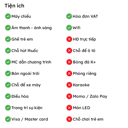
Tiện ích
Máy chiếu
Hóa đơn VAT
Âm thanh - ánh sáng
Wifi
Ghế trẻ em
HĐ trực tiếp
Chỗ hút thuốc
Chỗ để ô tô
MC dẫn chương trình
Bóng đá K+
Bàn ngoài trời
Phòng riêng
Chỗ để xe máy
Karaoke
Điều hòa
Momo / Zalo Pay
Trang trí sự kiện
Màn LED
Visa / Master card
Chỗ chơi trẻ em