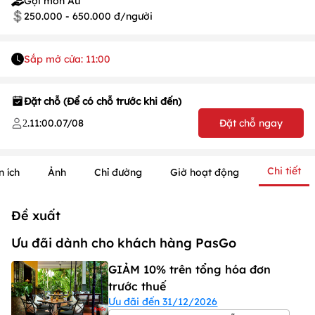
Gọi món Âu
250.000 - 650.000 đ/người
Sắp mở cửa: 11:00
Đặt chỗ (Để có chỗ trước khi đến)
.
11:00
.
07/08
Đặt chỗ ngay
2
Chi tiết
n ích
Ảnh
Chỉ đường
Giờ hoạt động
Đề xuất
Ưu đãi dành cho khách hàng PasGo
GIẢM 10% trên tổng hóa đơn
trước thuế
Ưu đãi đến 31/12/2026