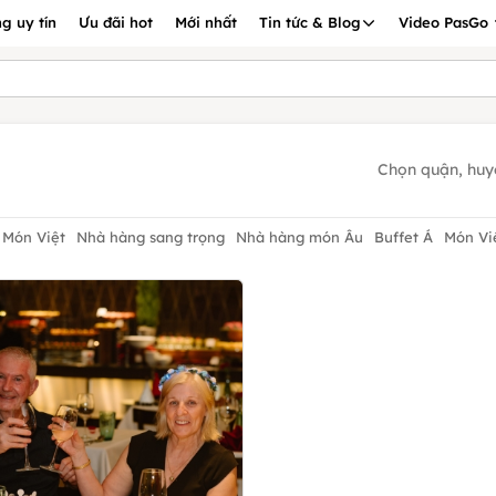
g uy tín
Ưu đãi hot
Mới nhất
Tin tức & Blog
Video PasGo
Chọn quận, huy
 Món Việt
Nhà hàng sang trọng
Nhà hàng món Âu
Buffet Á
Món Vi