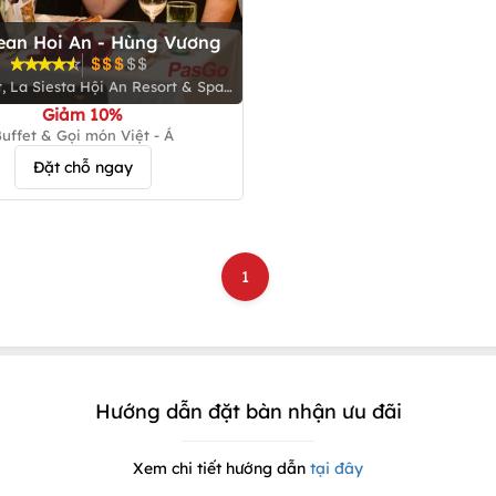
ean Hoi An - Hùng Vương
t, La Siesta Hội An Resort & Spa,
Đ.Hùng Vương, P.Thanh Hà, Tp.Hội
Giảm 10%
An
uffet & Gọi món Việt - Á
Đặt chỗ ngay
1
Hướng dẫn đặt bàn nhận ưu đãi
Xem chi tiết hướng dẫn
tại đây