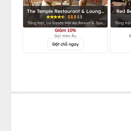
The Temple Restaurant & Lounge
Red B
- Hùng Vương
Tầng trệt, La Siesta Hội An Resort & Spa,
Tầng trệ
Số 132 Hùng Vương, P.Thanh Hà, Tp.Hội An
Số 132, 
Giảm 10%
Gọi món Âu
B
Đặt chỗ ngay