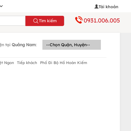
Tài khoản
0931.006.005
Tìm kiếm
ện tại
Quảng Nam
:
ệt Ngon
Tiếp khách
Phố Đi Bộ Hồ Hoàn Kiếm