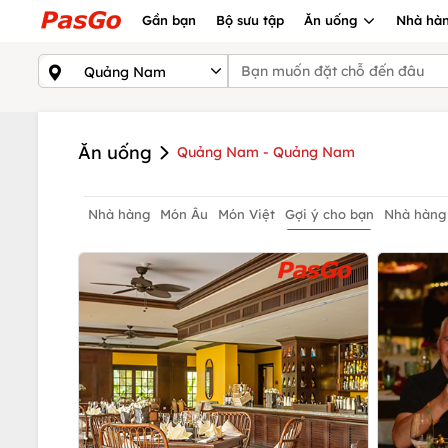
Gần bạn
Bộ sưu tập
Ăn uống
Nhà hàn
Ăn uống
Quảng Nam - Quảng Nam
Nhà hàng
Món Âu
Món Việt
Gợi ý cho bạn
Nhà hàng
View đẹp
Sang trọng
Hội An
Quảng Nam