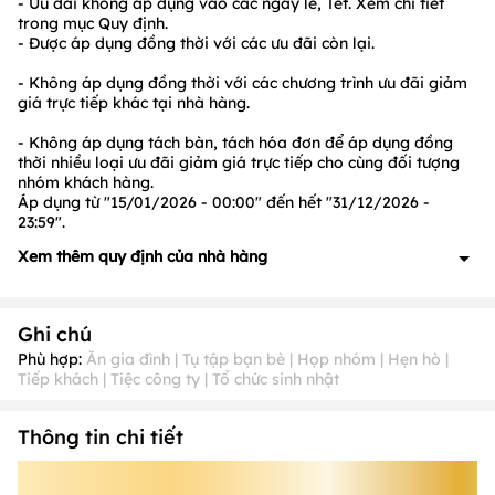
- Ưu đãi
không
áp dụng vào các ngày lễ, Tết. Xem chi tiết
trong mục Quy định.
- Được áp dụng đồng thời với các ưu đãi còn lại.
- Không áp dụng đồng thời với các chương trình ưu đãi giảm
giá trực tiếp khác tại nhà hàng.
- Không áp dụng tách bàn, tách hóa đơn để áp dụng đồng
thời nhiều loại ưu đãi giảm giá trực tiếp cho cùng đối tượng
nhóm khách hàng.
Áp dụng từ "15/01/2026 - 00:00" đến hết "31/12/2026 -
23:59".
Xem thêm quy định của nhà hàng
1. Quy định về đặt cọc: Có, cụ thể như sau:
- Nếu khách hàng đặt món trước, tùy vào số lượng món Nhà
Ghi chú
hàng sẽ chủ động liên hệ để đặt cọc.
2. Quy định về ưu đãi: Có, cụ thể như sau:
Phù hợp:
Ăn gia đình | Tụ tập bạn bè | Họp nhóm | Hẹn hò |
- Ưu đãi
không
được áp dụng đồng thời cùng với các chương
Tiếp khách | Tiệc công ty | Tổ chức sinh nhật
trình ưu đãi khác tại Nhà hàng.
- Ưu đãi không áp dụng các ngày sau:
Ngày 01/01, 08/03,
Thông tin chi tiết
Giỗ Tổ Hùng Vương (10/3 ÂL), 30/04 và 01/05, 01/09 và
02/09, 20/10, 24/12 và 25/12 (Noel) và Tết Nguyên
Đán (29/12 đến 5/1 AL)