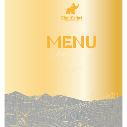
3. Quy định về thời gian nhận khách PasGo: Có, cụ thể như
sau:
- Nhà hàng luôn nhận khách PasGo.
4. Quy định về Thời gian đặt chỗ trước: Có, cụ thể như sau:
- Thời gian đặt chỗ trước tối thiểu:
60
phút
.
5. Quy định về Thời gian giữ chỗ tối đa: Có, cụ thể như sau:
- Thời gian nhà hàng giữ chỗ tối đa:
15 phút
.
6. Quy định về số khách tối thiểu trên mỗi lượt đặt bàn:
Không quy định.
7. Quy định về Hoá đơn: Có, cụ thể như sau:
-
Hóa đơn VAT:
Nhà hàng luôn thu hộ thuế VAT. Mức phí VAT
là 8%, riêng đồ uống có cồn là 10%.
-
Hóa đơn trực tiếp
: Nhà hàng
có
xuất hóa đơn. Mức phí: theo
quy định.
8. Quy định về phí phục vụ: Có, cụ thể như sau:
-
Nhà hàng
không
thu phí phục vụ.
9. Quy định về phí mang đồ vào: Có, cụ thể như sau:
- Nhà hàng quy định
không
mang đồ ăn, thức uống từ ngoài
vào.
10. Quy định về phí phòng riêng: Nhà hàng không có phòng
riêng.