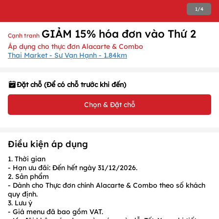
1
/
4
GIẢM 15% hóa đơn vào Thứ 2
Cạnh tranh
Áp dụng cho thực đơn Alacarte & Combo
Thai Market - Sư Vạn Hạnh - 1.84km
Đặt chỗ (Để có chỗ trước khi đến)
Chọn & Đặt chỗ
Điều kiện áp dụng
1. Thời gian
- Hạn ưu đãi: Đến hết ngày
31/12/2026
.
2. Sản phẩm
- Dành cho Thực đơn chính Alacarte & Combo theo số khách
quy định.
3. Lưu ý
- Giá menu đã bao gồm VAT.