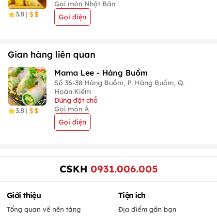
Gọi món Nhật Bản
3.8
|
Gọi điện
Gian hàng liên quan
Mama Lee - Hàng Buồm
Số 36-38 Hàng Buồm, P. Hàng Buồm, Q.
Hoàn Kiếm
Dừng đặt chỗ
Gọi món Á
3.8
|
Gọi điện
CSKH
0931.006.005
Giới thiệu
Tiện ích
Tổng quan về nền tảng
Địa điểm gần bạn