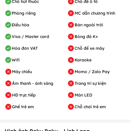
Chỗ hút thuốc
Chỗ để ô tô
Phòng riêng
MC dẫn chương trình
Điều hòa
Bàn ngoài trời
Visa / Master card
Bóng đá K+
Hóa đơn VAT
Chỗ để xe máy
Wifi
Karaoke
Máy chiếu
Momo / Zalo Pay
Âm thanh - ánh sáng
Trang trí sự kiện
HĐ trực tiếp
Màn LED
Ghế trẻ em
Chỗ chơi trẻ em