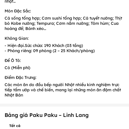
nhật…
Món Đặc Sắc:
Cá sống tổng hợp; Cơm sushi tổng hợp; Cá tuyết nướng; Thịt
bò Kobe nướng; Tempura; Cơm nắm nướng; Tôm hùm; Cua
hoàng đế; Bánh xèo…
Không Gian:
- Hiện đại.Sức chứa: 190 Khách (03 tầng)
- Phòng riêng: 09 phòng (2 – 25 Khách/phòng)
Để Ô Tô:
Có (Miễn phí)
Điểm Đặc Trưng:
Các món ăn do đầu bếp người Nhật nhiều kinh nghiệm trực
tiếp tẩm ướp và chế biến, mang lại những món ăn đậm chất
Nhật Bản
Bảng giá Paku Paku – Linh Lang
Tất cả