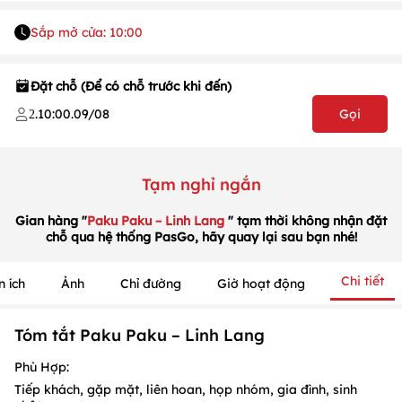
Sắp mở cửa: 10:00
Đặt chỗ (Để có chỗ trước khi đến)
.
10:00
.
09/08
Gọi
2
Tạm nghỉ ngắn
1
/
1
/
1
Gian hàng "
Paku Paku – Linh Lang
" tạm thời không nhận đặt
chỗ qua hệ thống PasGo, hãy quay lại sau bạn nhé!
Chi tiết
n ích
Ảnh
Chỉ đường
Giờ hoạt động
Tóm tắt Paku Paku – Linh Lang
Phù Hợp:
Tiếp khách, gặp mặt, liên hoan, họp nhóm, gia đình, sinh