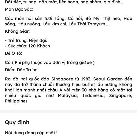
Đặt tiệc, tụ họp, gặp mặt, liên hoan, họp nhóm, gia đình…
Món Đặc Sắc:
Các món hải sản tươi sống, Cá hồi, Bò Mỹ, Thịt heo, Hàu
sống, Hàu nướng, Lẩu kim chi, Lẩu Thái Tomyum….
Không Gian:
- Trẻ trung. Hiện đại.
- Sức chứa: 120 Khách
Để Ô Tô:
Có ( Phí phụ thuộc vào đơn vị trông giữ xe )
Điểm Đặc Trưng:
Ra đời tại quốc đảo Singapore từ 1983, Seoul Garden đến
nay đã trở thành chuỗi thương hiệu buffet lẩu nướng không
khói lớn mạnh nhất châu Á với trên 30 nhà hàng có mặt tại
nhiều quốc gia như Malaysia, Indonesia, Singapore,
Philippines
Quy định
Nội dung đang cập nhật !