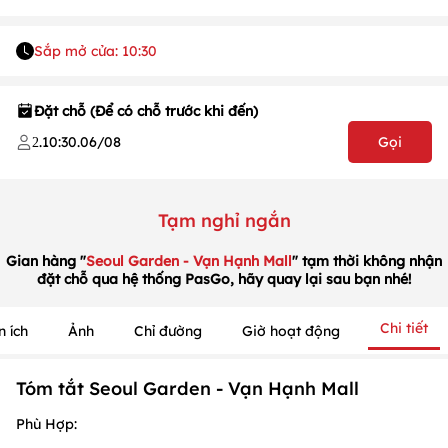
Sắp mở cửa: 10:30
Đặt chỗ (Để có chỗ trước khi đến)
1
/
1
/
1
.
10:30
.
06/08
Gọi
2
Tạm nghỉ ngắn
Gian hàng "
Seoul Garden - Vạn Hạnh Mall
" tạm thời không nhận
đặt chỗ qua hệ thống PasGo, hãy quay lại sau bạn nhé!
Chi tiết
n ích
Ảnh
Chỉ đường
Giờ hoạt động
Tóm tắt Seoul Garden - Vạn Hạnh Mall
Phù Hợp: