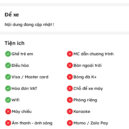
Để xe
Nội dung đang cập nhật !
Tiện ích
Ghế trẻ em
MC dẫn chương trình
Điều hòa
Bàn ngoài trời
Visa / Master card
Bóng đá K+
Hóa đơn VAT
Chỗ để xe máy
Wifi
Phòng riêng
Máy chiếu
Karaoke
Âm thanh - ánh sáng
Momo / Zalo Pay